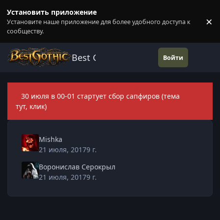
Перейти к содержанию
Установить приложение
×
Установите наше приложение для более удобного доступа к
П
сообществу.
Best Gothic Forums
Войти
30 июля в 00-01 стартует сбор сапфиров (тема
Скры
тут, клик)
Mishka
21 июля, 2017
9 г.
Воронислав Серокрыл
21 июля, 2017
9 г.