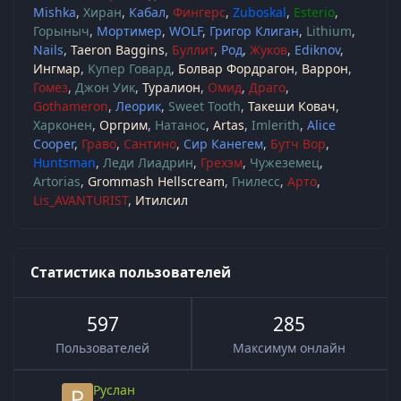
Mishka
Хиран
Кабал
Фингерс
Zuboskal
Esterio
Горыныч
Мортимер
WOLF
Григор Клиган
Lithium
Nails
Taeron Baggins
Буллит
Род
Жуков
Ediknov
Ингмар
Купер Говард
Болвар Фордрагон
Варрон
Гомез
Джон Уик
Туралион
Омид
Драго
Gothameron
Леорик
Sweet Tooth
Такеши Ковач
Харконен
Оргрим
Натанос
Artas
Imlerith
Alice
Cooper
Граво
Сантино
Сир Канегем
Бутч Вор
Huntsman
Леди Лиадрин
Грехэм
Чужеземец
Artorias
Grommash Hellscream
Гнилесс
Арто
Lis_AVANTURIST
Итилсил
Статистика пользователей
597
285
Пользователей
Максимум онлайн
Руслан