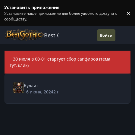
Перейти к содержанию
Установить приложение
×
Установите наше приложение для более удобного доступа к
П
сообществу.
Best Gothic Forums
Войти
30 июля в 00-01 стартует сбор сапфиров (тема
Скры
тут, клик)
Буллит
16 июня, 2024
2 г.