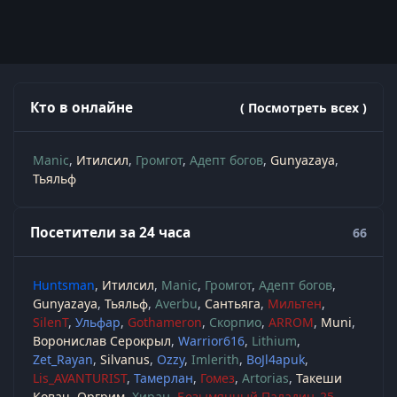
Кто в онлайне
( Посмотреть всех )
Manic
Итилсил
Громгот
Адепт богов
Gunyazaya
Тьяльф
Посетители за 24 часа
66
Huntsman
Итилсил
Manic
Громгот
Адепт богов
Gunyazaya
Тьяльф
Averbu
Сантьяга
Мильтен
SilenT
Ульфар
Gothameron
Скорпио
ARROM
Muni
Воронислав Серокрыл
Warrior616
Lithium
Zet_Rayan
Silvanus
Ozzy
Imlerith
BoJl4apuk
Lis_AVANTURIST
Тамерлан
Гомез
Artorias
Такеши
Ковач
Оргрим
Хиран
Безымянный Паладин_25