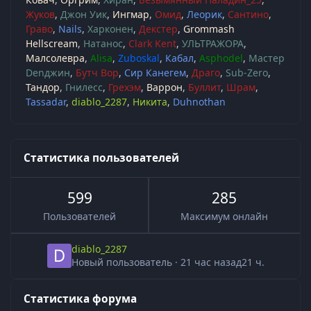
Жуков
Джон Уик
Ингмар
Омид
Леорик
Сантино
Граво
Nails
Харконен
Декстер
Grommash
Hellscream
Натанос
Clark Kent
УЛЬТРАЖОРА
Малсолевра
Alisa
Zuboskal
Кабал
Asphodel
Мастер
Denджин
Бутч Вор
Сир Канегем
Драго
Sub-Zero
Тандор
Гнилесс
Грехэм
Варрон
Буллит
Шрам
Tassadar
diablo_2287
Никита
Duhnothan
Статистика пользователей
599
285
Пользователей
Максимум онлайн
diablo_2287
Новый пользователь
·
21 час назад
21 ч.
Статистика форума