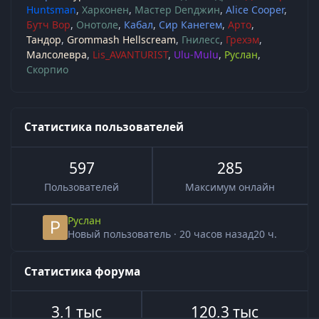
Huntsman
Харконен
Мастер Denджин
Alice Cooper
Бутч Вор
Онотоле
Кабал
Сир Канегем
Арто
Тандор
Grommash Hellscream
Гнилесс
Грехэм
Малсолевра
Lis_AVANTURIST
Ulu-Mulu
Руслан
Скорпио
Статистика пользователей
597
285
Пользователей
Максимум онлайн
Руслан
Новый пользователь
·
20 часов назад
20 ч.
Статистика форума
3,1 тыс
120,3 тыс