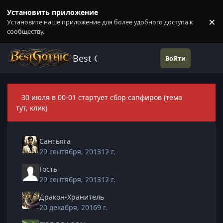
Перейти к содержанию
Установить приложение
×
Установите наше приложение для более удобного доступа к
П
сообществу.
Best Gothic Forums
Войти
30 июля в 00-01 стартует сбор сапфиров (тема
Скры
тут, клик)
Сантьяга
29 сентября, 2013
12 г.
Гость
29 сентября, 2013
12 г.
Дракон-Хранитель
20 декабря, 2016
9 г.