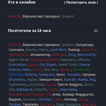
Кто в онлайне
( Посмотреть всех )
ARROM
Воронислав Серокрыл
Громгот
Посетители за 24 часа
83
ARROM
Воронислав Серокрыл
Громгот
Gunyazaya
Сантьяга
Averbu
Manic
Lord Wert
Тьяльф
Мильтен
Gothameron
Инквизитор
Фингерс
Ozzy
Warrior616
Адепт богов
Шрам
Clark Kent
Горыныч
Lithium
Duhnothan
Драго
Zet_Rayan
Sweet Tooth
Григор
Клиган
Nails
SilenT
Sub-Zero
Буллит
Хроманин
Zuboskal
Ediknov
Тамерлан
Muni
Tassadar
Оргрим
DrumBass
Хиран
Такеши Ковач
Балгай
Vladka
Род
Чужеземец
scrimmer
Жуков
Taeron Baggins
Джон
Уик
BoJl4apuk
Imlerith
Граво
Мортимер
Безымянный Паладин_25
Artas
Болвар Фордрагон
Варрон
Натанос
Gimstail
Гомез
Ингмар
Омид
Леорик
Туралион
Сантино
Леди Лиадрин
Декстер