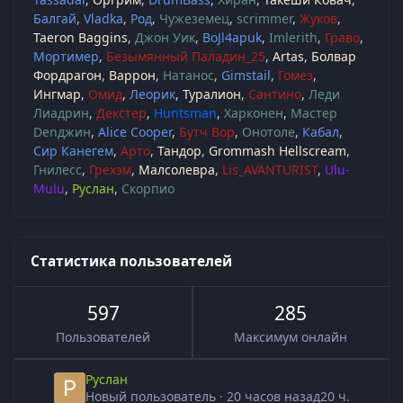
Балгай
Vladka
Род
Чужеземец
scrimmer
Жуков
Taeron Baggins
Джон Уик
BoJl4apuk
Imlerith
Граво
Мортимер
Безымянный Паладин_25
Artas
Болвар
Фордрагон
Варрон
Натанос
Gimstail
Гомез
Ингмар
Омид
Леорик
Туралион
Сантино
Леди
Лиадрин
Декстер
Huntsman
Харконен
Мастер
Denджин
Alice Cooper
Бутч Вор
Онотоле
Кабал
Сир Канегем
Арто
Тандор
Grommash Hellscream
Гнилесс
Грехэм
Малсолевра
Lis_AVANTURIST
Ulu-
Mulu
Руслан
Скорпио
Статистика пользователей
597
285
Пользователей
Максимум онлайн
Руслан
Новый пользователь
·
20 часов назад
20 ч.