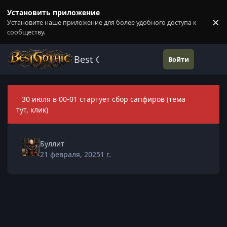
Перейти к содержанию
Установить приложение
×
Установите наше приложение для более удобного доступа к
П
сообществу.
Best Gothic Forums
Войти
30 июля в 00-01 стартует сбор сапфиров (тема
Скры
тут, клик)
Буллит
21 февраля, 2025
1 г.