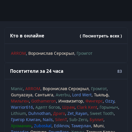
Кто в онлайне
( Посмотреть всех )
ARROM
Воронислав Серокрыл
Громгот
Посетители за 24 часа
83
Manic
ARROM
Воронислав Серокрыл
Громгот
Gunyazaya
Сантьяга
Averbu
Lord Wert
Тьяльф
Мильтен
Gothameron
Инквизитор
Фингерс
Ozzy
Warrior616
Адепт богов
Шрам
Clark Kent
Горыныч
Lithium
Duhnothan
Драго
Zet_Rayan
Sweet Tooth
Григор Клиган
Nails
SilenT
Sub-Zero
Буллит
Хроманин
Zuboskal
Ediknov
Тамерлан
Muni
Tassadar
Оргрим
DrumBass
Хиран
Такеши Ковач