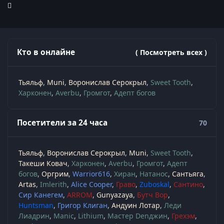
Кто в онлайне
( Посмотреть всех )
Тьяльф
Muni
Воронислав Серокрыл
Sweet Tooth
Харконен
Averbu
Громгот
Адепт богов
Посетители за 24 часа
70
Тьяльф
Воронислав Серокрыл
Muni
Sweet Tooth
Такеши Ковач
Харконен
Averbu
Громгот
Адепт
богов
Оргрим
Warrior616
Хиран
Натанос
Сантьяга
Artas
Imlerith
Alice Cooper
Граво
Zuboskal
Сантино
Сир Канегем
ARROM
Gunyazaya
Бутч Вор
Huntsman
Григор Клиган
Андуин Лотар
Леди
Лиадрин
Manic
Lithium
Мастер Denджин
Грехэм