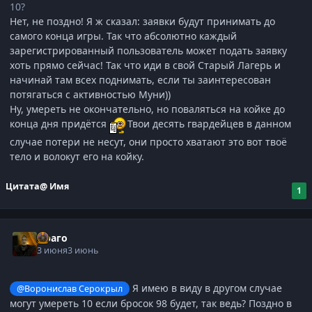
10?
Нет, не поздно! Я ж сказал: заявки будут принимать до
самого конца игры. Так что абсолютно каждый
зарегистрированный пользователь может подать заявку
хоть прямо сейчас! Так что иди в свой Старый Лагерь и
начинай там всех поднимать, если ты заинтересован
потягаться с активностью Муни))
Ну, умереть не окончательно, но поваляться на койке до
конца дня придётся
Твои десять гвардейцев в данном
случае потери не несут, они просто хватают это вот твоё
тело и волокут его на койку.
Цитата
@ Имя
1
Драго
3 июня
3 июнь
Я имею в виду в другом случае
@Воронислав Серокрыл
могут умереть 10 если бросок 98 будет, так ведь? Поздно в