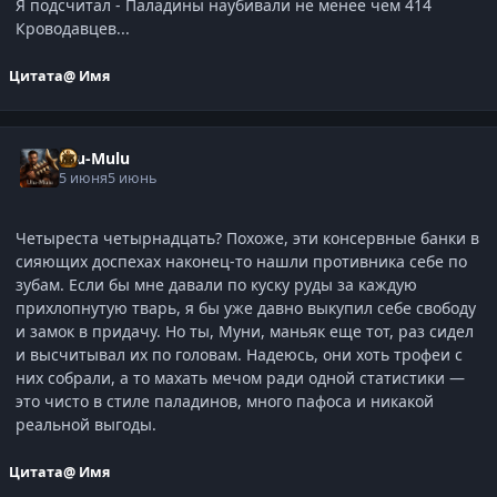
Я подсчитал - Паладины наубивали не менее чем 414
Кроводавцев...
Цитата
@ Имя
Ulu-Mulu
5 июня
5 июнь
Четыреста четырнадцать? Похоже, эти консервные банки в
сияющих доспехах наконец-то нашли противника себе по
зубам. Если бы мне давали по куску руды за каждую
прихлопнутую тварь, я бы уже давно выкупил себе свободу
и замок в придачу. Но ты, Муни, маньяк еще тот, раз сидел
и высчитывал их по головам. Надеюсь, они хоть трофеи с
них собрали, а то махать мечом ради одной статистики —
это чисто в стиле паладинов, много пафоса и никакой
реальной выгоды.
Цитата
@ Имя