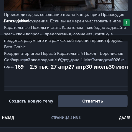
Происходит здесь совещание в зале Канцелярии Правосудия.
Цитата
@ Имя
Ветка для обсуждения. Если вы намерен участвовать в игре
1
Карательные Походы и стать Карателем - свободно задавайте
здесь свои вопросы, предложения, сомнения, критику в
пределах разумного и в рамках соблюдения правил форума
Best Gothic.
Координатор игры Первый Карательный Поход - Воронислав
Ответов
Просмотры
Создана
Последний ответ
Серокрыл, первое задание будет дано 1 Мая этого же 2026
169
2,5 тыс
27 апр
27 апр
30 июль
30 июль
года.
Развернуть обзор темы
Создать новую тему
Ответить
НАЗАД
СТРАНИЦА 4 ИЗ 6
ДАЛЕЕ