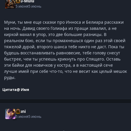
Ulu-Mulu
5 июня
5 июнь
Муни, ты мне еще сказки про Инноса и Белиара расскажи
на ночь. Давид своего Голиафа из пращи завалил, а не
киркой махал в упор, это две большие разницы. В
реальном бою, если ты промахнешься один раз этой своей
тяжелой дурой, второго шанса тебе никто не даст. Пока ты
будешь восстанавливать равновесие, тебе голову снесут
быстрее, чем ты успеешь крикнуть про Спящего. Оставь
эти байки для новичков у костра, а в настоящей сече
лучше имей при себе что-то, что не весит как целый мешок
руды.
Цитата
@ Имя
Muni
5 июня
5 июнь