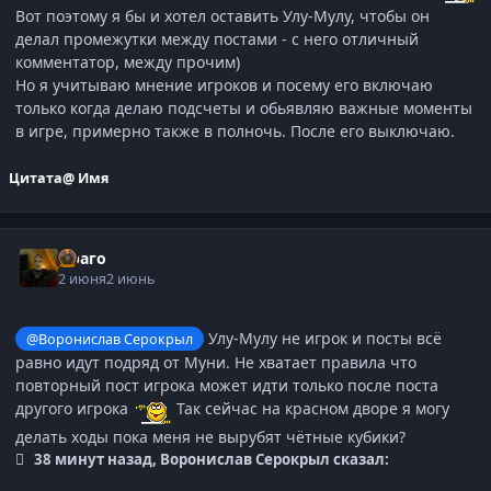
Вот поэтому я бы и хотел оставить Улу-Мулу, чтобы он
делал промежутки между постами - с него отличный
комментатор, между прочим)
Но я учитываю мнение игроков и посему его включаю
только когда делаю подсчеты и обьявляю важные моменты
в игре, примерно также в полночь. После его выключаю.
Цитата
@ Имя
Драго
2 июня
2 июнь
Улу-Мулу не игрок и посты всё
@Воронислав Серокрыл
равно идут подряд от Муни. Не хватает правила что
повторный пост игрока может идти только после поста
другого игрока
Так сейчас на красном дворе я могу
делать ходы пока меня не вырубят чётные кубики?
38 минут назад, Воронислав Серокрыл сказал: