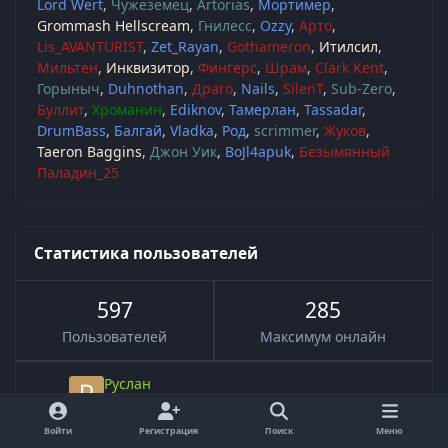
Lord Wert
Чужеземец
Artorias
Мортимер
Grommash Hellscream
Гнилесс
Ozzy
Арто
Lis_AVANTURIST
Zet_Rayan
Gothameron
Итилсил
Мильтен
Инквизитор
Фингерс
Шрам
Clark Kent
Горыныч
Duhnothan
Драго
Nails
SilenT
Sub-Zero
Буллит
Хроманин
Ediknov
Тамерлан
Tassadar
DrumBass
Балгай
Vladka
Род
scrimmer
Жуков
Taeron Baggins
Джон Уик
BoJl4apuk
Безымянный
Паладин_25
Статистика пользователей
597
285
Пользователей
Максимум онлайн
Руслан
Новый пользователь
·
Вчера в 10:49
1 д.
Войти
Регистрация
Поиск
Меню