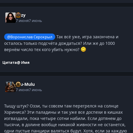
Ozzy
7 июня
7 июнь
Так всё уже, игра закончена и
@Воронислав Серокрыл
осталось только подсчёта дождаться? Или же до 1000
вернём число тех кого убить нужно?
Цитата
@ Имя
Ulu-Mulu
7 июня
7 июнь
Тыщу штук? Оззи, ты совсем там перегрелся на солнце
Хориниса? Эти паладины и так уже все доспехи в кишках
изгваздали, пока четыре сотни набили. Если дотянем до
тысячи, в долине вообще никакой живности не останется,
одни пустые панцири валяться будут. Хотя, если за каждую