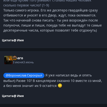
или ещё кроме того убивают столько наших человек
сколько первое число? (1-9)
Только самого игрока. Его же десятеро гвардейцев сразу
отбиваются и уносят в его Двор, ждут, пока оклемается.
Так что начинай снова писать - ты уже возрождён после
полуночи, пиши и пиши, покуда тебе не выпадут те самые
десятеричные числа, которые позволят тебе отдохнуть)
Цитата
@ Имя
Драго
3 июня
3 июнь
Я уже написал ведь и опять
@Воронислав Серокрыл
выбыл) Разве 10? В канцелярии сказано 10 вместе со мной,
а без меня значит их 9 остаётся
Цитата
@ Имя