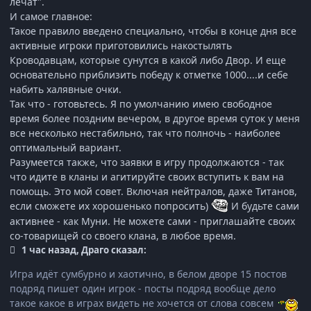
лечат".
И самое главное:
Такое правило введено специально, чтобы в конце дня все
активные игроки приготовились накостылять
Кроводавцам, которые сунутся в какой либо Двор. И еще
основательно приблизить победу к отметке 1000....и себе
набить халявные очки.
Так что - готовьтесь. Я по умолчанию имею свободное
время более поздним вечером, в другое время суток у меня
все несколько нестабильно, так что полночь - наиболее
оптимальный вариант.
Разумеется также, что заявки в игру продолжаются - так
что идите в кланы и агитируйте своих вступить к вам на
помощь. Это мой совет.
Включая нейтралов, даже Титанов,
если сможете их хорошенько попросить)
И будьте сами
активнее - как Муни. Не можете сами - приглашайте своих
со-товарищей со своего клана, в любое время.
1 час назад, Драго сказал:
Игра идёт сумбурно и хаотично, в белом дворе 15 постов
подряд пишет один игрок - посты подряд вообще дело
такое какое в играх видеть не хочется от слова совсем