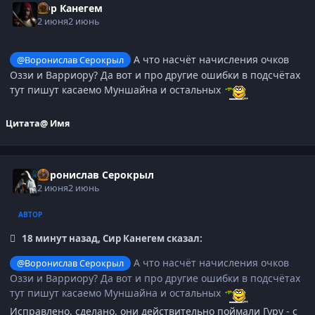
Сир Канегем
2 июня
2 июнь
А что насчёт начисления очков
@Воронислав Серокрыл
Оззи и Варриору? Да вот и про другие ошибки в подсчётах
тут пишут касаемо Муншайна и остальных
Цитата
@ Имя
Воронислав Серокрыл
2 июня
2 июнь
АВТОР
18 минут назад, Сир Канегем сказал:
А что насчёт начисления очков
@Воронислав Серокрыл
Оззи и Варриору? Да вот и про другие ошибки в подсчётах
тут пишут касаемо Муншайна и остальных
Исправлено, сделано, они действительно поймали Гуру - с