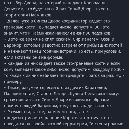
на выбор Двора, на который нападают Кроводавцы.
Допустим, это будет на сей раз Синий Двор - то есть,
территория Наёмников.
~ Далее, уже в Синем Дворе координатор кидает сто-
граневые кости - выпадает число, допустим, 90 - это
значит, что к Наёмникам нанесли визит 90 подонков)
~ В это же время не спят, скажем, Сир Канегем, Оззи и
Варриор, которые радостно встречают прибывших гостей
и начинают танец горячей встречи. То есть, при условии,
если активны они на форуме.
~ Каждый из них кидает также сто-граневые кости и если
кому выпадает какое либо число, допустим, каждому по 30 -
то каждых их них набивает по тридцать фрагов за раз. Ну, к
примеру.
~ Также, разумеется, если кто из других Карателей,
Паладинов там, Старого Лагеря, Культа Тьмы также могут
сразу появиться в Синем Дворе и таким же образом
накинуть людей бандитам, кому как выпадет в костях.
~ Разумеется, также, на момент осады, не
предусматривается ранение Карателя, потому что те
находятся на своей/союзной территории, "и стены родные