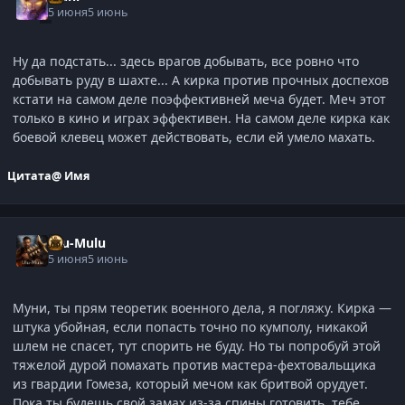
5 июня
5 июнь
Ну да подстать... здесь врагов добывать, все ровно что
добывать руду в шахте... А кирка против прочных доспехов
кстати на самом деле поэффективней меча будет. Меч этот
только в кино и играх эффективен. На самом деле кирка как
боевой клевец может действовать, если ей умело махать.
Цитата
@ Имя
Ulu-Mulu
5 июня
5 июнь
Муни, ты прям теоретик военного дела, я погляжу. Кирка —
штука убойная, если попасть точно по кумполу, никакой
шлем не спасет, тут спорить не буду. Но ты попробуй этой
тяжелой дурой помахать против мастера-фехтовальщика
из гвардии Гомеза, который мечом как бритвой орудует.
Пока ты будешь свой замах из-за спины готовить, тебе