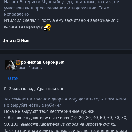
Насчёт Эстерио и Муншайну - да, они также, как и я, не
участвовали в преследовании и задержании. Тоже
исправлено
Итилсил сделал 1 пост, а ему засчитано 4 задержания с
какого-то перепугу
Цитата
@ Имя
Воронислав Серокрыл
2 июня
2 июнь
АВТОР
2 часа назад, Драго сказал:
Так сейчас на красном дворе я могу делать ходы пока меня
не вырубят чётные кубики?
Пока не вырубят тебя десятеричные кубики:
~ Выпавшие
десятиричные
числа (
10
,
20
,
30
,
40
,
50
,
60
,
70
,
80
,
90
,
100
)
выводят Карателя из строя на игровые сутки
.
Так что начинай ходить прямо сейчас до посиненения, или