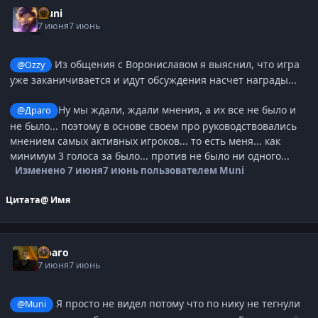
Muni
7 июня
7 июнь
Из общения с Ворониславом я выяснил, что игра
@Ozzy
уже заканичивается и идут обсуждения насчет награды...
Ну мы ждали, ждали мнения, а их все не было и
@Драго
не было... поэтому в основе своем про руководствовались
мнением самых активных игроков... то есть меня... как
минимум 3 голоса за было... против не было ни одного...
Изменено
7 июня
7 июнь
пользователем Muni
Цитата
@ Имя
Драго
7 июня
7 июнь
Я просто не видел потому что по нику не тегнули
@Muni