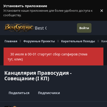
Перейти к содержанию
Установить приложение
×
Установите наше приложение для более удобного доступа к
П
сообществу.
Best Gothic Forums
Войти
Главная
Форумные Проекты
Карательные Походы
Кан
30 июля в 00-01 стартует сбор сапфиров (тема
Скры
тут, клик)
Канцелярия Правосудия -
Совещание (I КП)
Поделиться
Подписчики