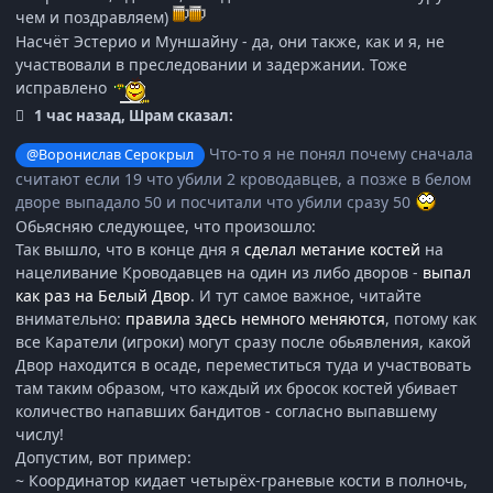
чем и поздравляем)
Насчёт Эстерио и Муншайну - да, они также, как и я, не
участвовали в преследовании и задержании. Тоже
исправлено
1 час назад, Шрам сказал:
Что-то я не понял почему сначала
@Воронислав Серокрыл
считают если 19 что убили 2 кроводавцев, а позже в белом
дворе выпадало 50 и посчитали что убили сразу 50
Обьясняю следующее, что произошло:
Так вышло, что в конце дня я
сделал метание костей
на
нацеливание Кроводавцев на один из либо дворов -
выпал
как раз на Белый Двор
. И тут самое важное, читайте
внимательно:
правила здесь немного меняются
, потому как
все Каратели (игроки) могут сразу после обьявления, какой
Двор находится в осаде, переместиться туда и участвовать
там таким образом, что каждый их бросок костей убивает
количество напавших бандитов - согласно выпавшему
числу!
Допустим, вот пример:
~ Координатор кидает четырёх-граневые кости в полночь,