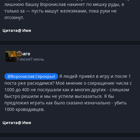
лишнюю башку Воронислав накинет по мешку руды, я
только за — пусть машут железяками, пока руки не
отсохнут.
Цитата
@ Имя
Драго
7 июня
7 июнь
Я людей привёл в игру и после 1
@Воронислав Серокрыл
поста уже расходимся? Моё мнение о сокращение числа с
1000 до 400 не послушали как и многих других - слишком
быстро решили и мы не успели высказаться. Я бы
предложил играть как было сказано изначально - убить
1000 кроводавцев.
Цитата
@ Имя