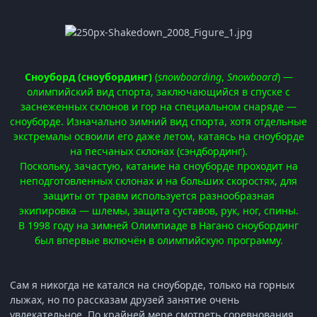
Сноуборд (сноубординг)
(
snowboarding
,
Snowboard
) —
олимпийский вид спорта, заключающийся в спуске с
заснеженных склонов и гор на специальном снаряде —
сноуборде. Изначально зимний вид спорта, хотя отдельные
экстремалы освоили его даже летом, катаясь на сноуборде
на песчаных склонах (сэндбординг).
Поскольку, зачастую, катание на сноуборде проходит на
неподготовленных склонах и на больших скоростях, для
защиты от травм используется разнообразная
экипировка — шлемы, защита суставов, рук, ног, спины.
В 1998 году на зимней Олимпиаде в Нагано сноубординг
был впервые включён в олимпийскую программу.
Сам я никогда не катался на сноуборде, только на горных
лыжах, но по рассказам друзей занятие очень
увлекательное. По крайней мере смотреть соревнования