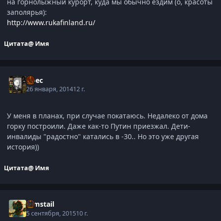
на горнолыжный курорт, куда мы обычно ездим (о, красоты
заполярья):
http://www.rukafinland.ru/
Цитата
@ Имя
Арес
26 января, 2014
12 г.
У меня в планах, при случае покатаюсь. Недалеко от дома
горку построили. Даже как-то Путин приезжал. Дети-
инвалиды "радостно" катались в -30.. Но это уже другая
история))
Цитата
@ Имя
Gimstail
5 сентября, 2015
10 г.