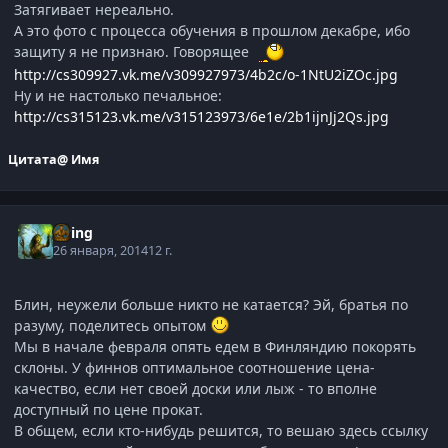
Затягивает нереально.
А это фото с процесса обучения в прошлом декабре, ибо
защиту я не признаю. Говорящее
http://cs309927.vk.me/v309927973/4b2c/o-1NtU2iZOc.jpg
Ну и не настолько печальное:
http://cs315123.vk.me/v315123973/6e1e/2b1ijnJj2Qs.jpg
Цитата
@ Имя
Elring
26 января, 2014
12 г.
Блин, неужели больше никто не катается? Эй, братья по
разуму, поделитесь опытом
Мы в начале февраля опять едем в Финляндию покорять
склоны. У финнов оптимальное соотношение цена-
качество, если нет своей доски или лыж - то вполне
доступный по цене прокат.
В общем, если кто-нибудь решится, то вешаю здесь ссылку