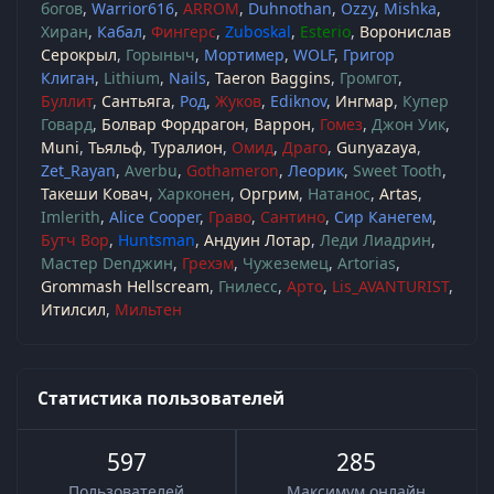
богов
Warrior616
ARROM
Duhnothan
Ozzy
Mishka
Хиран
Кабал
Фингерс
Zuboskal
Esterio
Воронислав
Серокрыл
Горыныч
Мортимер
WOLF
Григор
Клиган
Lithium
Nails
Taeron Baggins
Громгот
Буллит
Сантьяга
Род
Жуков
Ediknov
Ингмар
Купер
Говард
Болвар Фордрагон
Варрон
Гомез
Джон Уик
Muni
Тьяльф
Туралион
Омид
Драго
Gunyazaya
Zet_Rayan
Averbu
Gothameron
Леорик
Sweet Tooth
Такеши Ковач
Харконен
Оргрим
Натанос
Artas
Imlerith
Alice Cooper
Граво
Сантино
Сир Канегем
Бутч Вор
Huntsman
Андуин Лотар
Леди Лиадрин
Мастер Denджин
Грехэм
Чужеземец
Artorias
Grommash Hellscream
Гнилесс
Арто
Lis_AVANTURIST
Итилсил
Мильтен
Статистика пользователей
597
285
Пользователей
Максимум онлайн