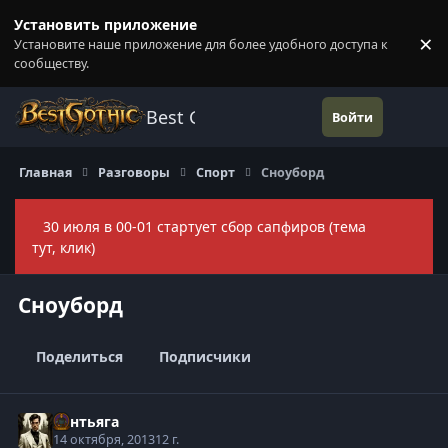
Перейти к содержанию
Установить приложение
×
Установите наше приложение для более удобного доступа к
П
сообществу.
Best Gothic Forums
Войти
Главная
Разговоры
Спорт
Сноуборд
30 июля в 00-01 стартует сбор сапфиров (тема
Скры
тут, клик)
Сноуборд
Поделиться
Подписчики
Сантьяга
14 октября, 2013
12 г.