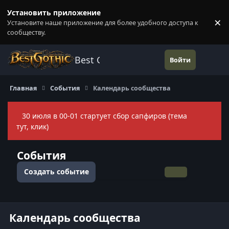
Перейти к содержанию
Установить приложение
×
Установите наше приложение для более удобного доступа к
П
сообществу.
Best Gothic Forums
Войти
Главная
События
Календарь сообщества
30 июля в 00-01 стартует сбор сапфиров (тема
Скры
тут, клик)
События
Создать событие
Общий вид
По месяцам
По неделям
По дням
Календарь сообщества