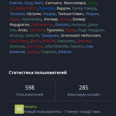
Клиган
Ozzy
Nails
Сантьяга
Малсолевра
Alisa
Lis_AVANTURIST
Zuboskal
Варрон
Купер Говард
Tassadar
Оргрим
Ульфар
Такеши Ковач
Леорик
Гомез
Чужеземец
Ингмар
Жуков
Болвар
Фордрагон
Gothameron
Gimstail
Натанос
Джон
Уик
Artas
Сантино
Туралион
Граво
Леди Лиадрин
Artorias
Imlerith
Тамерлан
Grommash Hellscream
Clark Kent
Драго
ARROM
Харконен
Декстер
Онотоле
Бутч Вор
УЛЬТРАЖОРА
Гнилесс
Сир
Канегем
Грехэм
Скорпио
Ediknov
Статистика пользователей
598
285
Пользователей
Максимум онлайн
Никита
Новый пользователь
·
7 минут назад
7 мин.