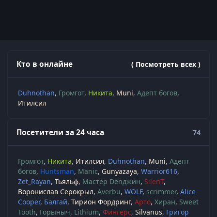
Кто в онлайне
( Посмотреть всех )
Duhnothan
Громгот
Никита
Muni
Адепт богов
Итилсил
Посетители за 24 часа
74
Громгот
Никита
Итилсил
Duhnothan
Muni
Адепт
богов
Huntsman
Manic
Gunyazaya
Warrior616
Zet_Rayan
Тьяльф
Мастер Denджин
SilenT
Воронислав Серокрыл
Averbu
WOLF
scrimmer
Alice
Cooper
Балгай
Тирион Фордринг
Арто
Хиран
Sweet
Tooth
Горыныч
Lithium
Фингерс
Silvanus
Григор