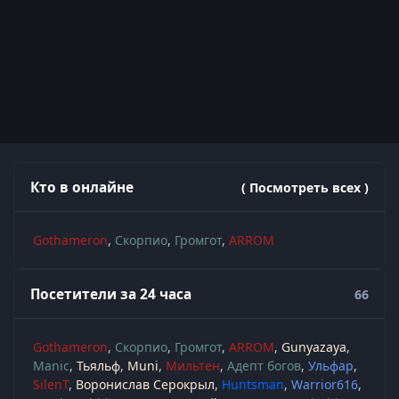
Кто в онлайне
( Посмотреть всех )
Gothameron
Скорпио
Громгот
ARROM
Посетители за 24 часа
66
Gothameron
Скорпио
Громгот
ARROM
Gunyazaya
Manic
Тьяльф
Muni
Мильтен
Адепт богов
Ульфар
SilenT
Воронислав Серокрыл
Huntsman
Warrior616