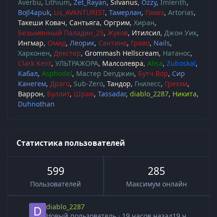
Averbu
Lithium
Zet_Rayan
Silvanus
Ozzy
Imlerith
BoJl4apuk
Lis_AVANTURIST
Тамерлан
Гомез
Artorias
Такеши Ковач
Сантьяга
Оргрим
Хиран
Безымянный Паладин_25
Жуков
Итилсил
Джон Уик
Ингмар
Омид
Леорик
Сантино
Граво
Nails
Харконен
Декстер
Grommash Hellscream
Натанос
Clark Kent
УЛЬТРАЖОРА
Малсолевра
Alisa
Zuboskal
Кабал
Asphodel
Мастер Denджин
Бутч Вор
Сир
Канегем
Драго
Sub-Zero
Тандор
Гнилесс
Грехэм
Варрон
Буллит
Шрам
Tassadar
diablo_2287
Никита
Duhnothan
Статистика пользователей
599
285
Пользователей
Максимум онлайн
diablo_2287
Новый пользователь
·
19 часов назад
19 ч.