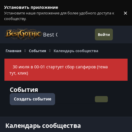
Перейти к содержанию
Установить приложение
×
Установите наше приложение для более удобного доступа к
П
сообществу.
Best Gothic Forums
Войти
Главная
События
Календарь сообщества
30 июля в 00-01 стартует сбор сапфиров (тема
Скры
тут, клик)
События
Создать событие
Общий вид
По месяцам
По неделям
По дням
Календарь сообщества