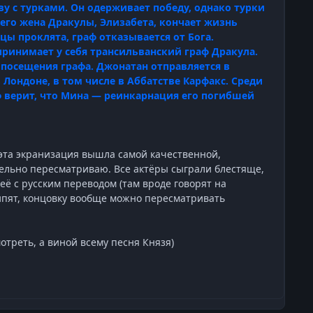
тву с турками. Он одерживает победу, однако турки
чего жена Дракулы, Элизабета, кончает жизнь
ы проклята, граф отказывается от Бога.
принимает у себя трансильванский граф Дракула.
 посещения графа. Джонатан отправляется в
ондоне, в том числе в Аббатстве Карфакс. Среди
ф верит, что Мина — реинкарнация его погибшей
 эта экранизация вышла самой качественной,
тельно пересматриваю. Все актёры сыграли блестяще,
её с русским переводом (там вроде говорят на
 кипят, концовку вообще можно пересматривать
треть, а виной всему песня Князя)