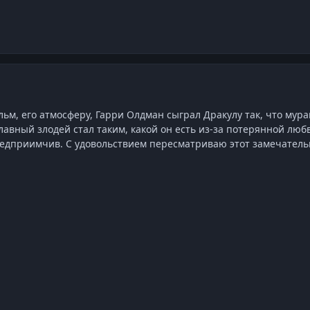
ьм, его атмосферу, Гарри Олдман сыграл Дракулу так, что мур
главный злодей стал таким, какой он есть из-за потерянной лю
предприимчив. С удовольствием пересматриваю этот замечател