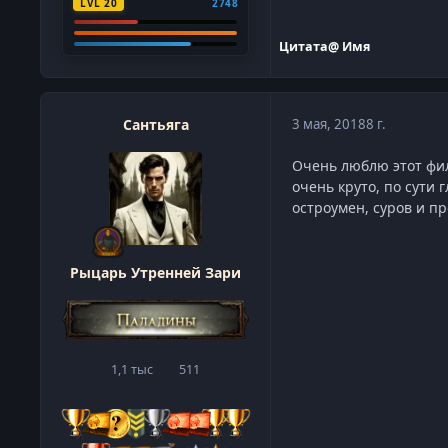
LVL 20
2748
Цитата
@ Имя
Сантьяга
3 мая, 2018
8 г.
Очень люблю этот фил
очень круто, по сути 
остроумен, суров и 
Рыцарь Утренней Зари
1,1 тыс
511
сообщения
Репутация