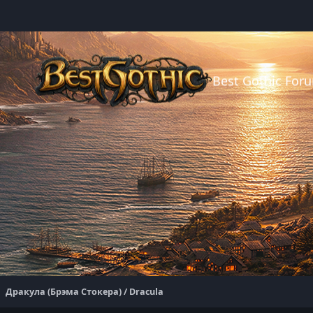
Best Gothic For
Дракула (Брэма Стокера) / Dracula