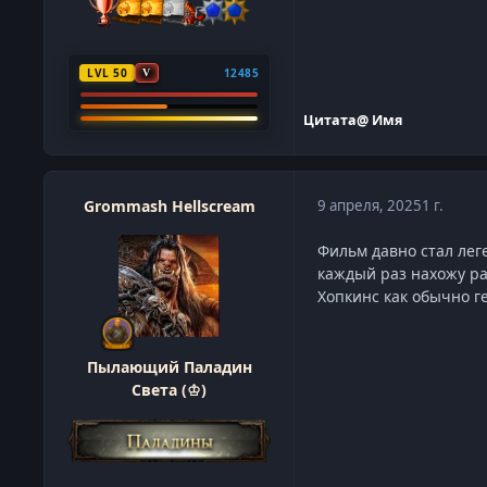
LVL 50
12485
V
Цитата
@ Имя
Grommash Hellscream
9 апреля, 2025
1 г.
Фильм давно стал лег
каждый раз нахожу ра
Хопкинс как обычно г
Пылающий Паладин
Света (♔)