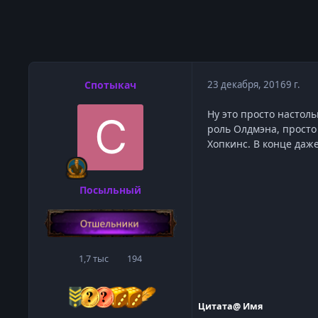
Спотыкач
23 декабря, 2016
9 г.
Ну это просто настол
роль Олдмэна, просто
Хопкинс. В конце даж
Посыльный
1,7 тыс
194
сообщения
Репутация
Цитата
@ Имя