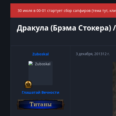
30 июля в 00-01 стартует сбор сапфиров (тема тут, кли
Дракула (Брэма Стокера) /
Zuboskal
3 декабря, 2013
12 г.
Глашатай Вечности