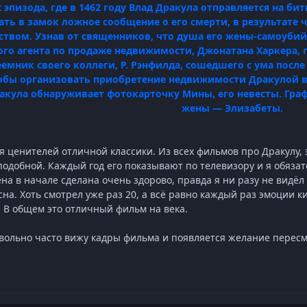
 эпизода, где в 1462 году Влад Дракула отправляется на би
ать в замок ложное сообщение о его смерти, в результате 
твом. Узнав от священников, что душа его жены-самоубийц
ого агента по продаже недвижимости, Джонатана Харкера, 
емник своего коллеги, Р. Рэнфилда, сошедшего с ума после
обы организовать приобретение недвижимости Дракулой в Л
акула обнаруживает фотокарточку Мины, его невесты. Гра
жены — Элизабеты.
 ценителей отличной классики. Из всех фильмов про Дракулу,
одобной. Каждый год его показывают по телевизору и я обяза
на в начале сделана очень здорово, правда я ни разу не видёл 
ясна. Хоть смотрел уже раз 20, а всё равно каждый раз эмоции
. В общем это отличный фильм на века.
вольно часто вижу кадры фильма и появляется желание пересмо