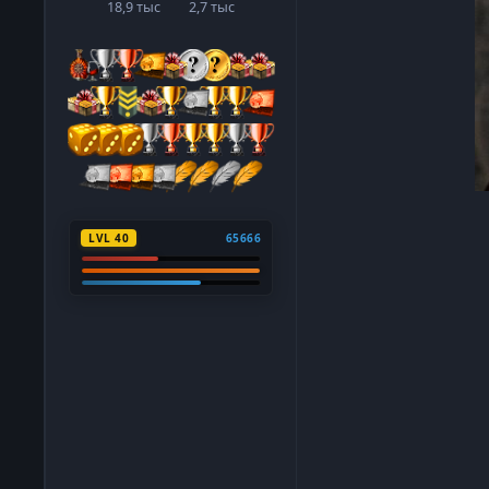
18,9 тыс
2,7 тыс
сообщения
Репутация
LVL 40
65666