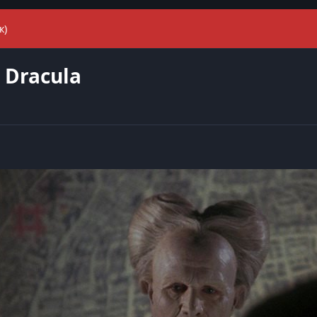
к)
 Dracula