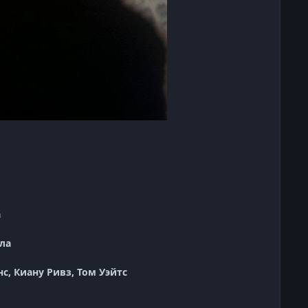
а
ла
с, Киану Ривз, Том Уэйтс