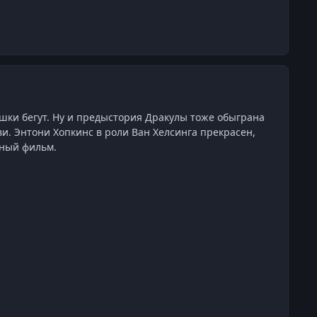
ашки бегут. Ну и предыстория Дракулы тоже обыграна
бви. Энтони Хопкинс в роли Ван Хелсинга прекрасен,
ьный фильм.