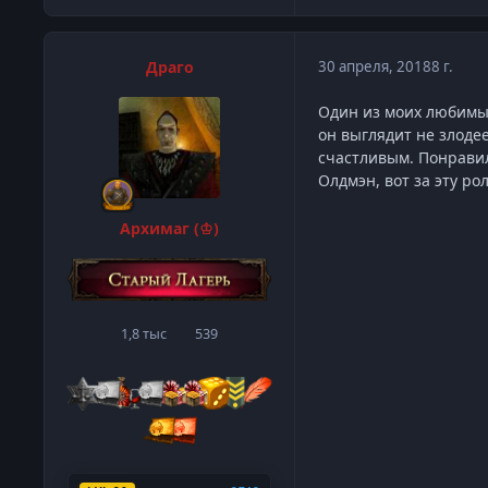
Драго
30 апреля, 2018
8 г.
Один из моих любимых
он выглядит не злоде
счастливым. Понравил
Олдмэн, вот за эту ро
Архимаг (♔)
1,8 тыс
539
сообщения
Репутация