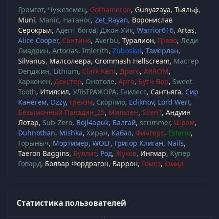
Громгот
Чужеземец
Gothameron
Gunyazaya
Тьяльф
Muni
Manic
Натанос
Zet_Rayan
Воронислав
Серокрыл
Адепт богов
Джон Уик
Warrior616
Artas
Alice Cooper
Сантино
Averbu
Туралион
Граво
Леди
Лиадрин
Artorias
Imlerith
Zuboskal
Тамерлан
Silvanus
Малсолевра
Grommash Hellscream
Мастер
Denджин
Lithium
Clark Kent
Драго
ARROM
Харконен
Декстер
Онотоле
Арто
Бутч Вор
Sweet
Tooth
Итилсил
УЛЬТРАЖОРА
Гнилесс
Сантьяга
Сир
Канегем
Ozzy
Грехэм
Скорпио
Ediknov
Lord Wert
Безымянный Паладин_25
Мильтен
SilenT
Андуин
Лотар
Sub-Zero
BoJl4apuk
Балгай
scrimmer
Шрам
Duhnothan
Mishka
Хиран
Кабал
Фингерс
Esterio
Горыныч
Мортимер
WOLF
Григор Клиган
Nails
Taeron Baggins
Буллит
Род
Жуков
Ингмар
Купер
Говард
Болвар Фордрагон
Варрон
Гомез
Омид
Статистика пользователей