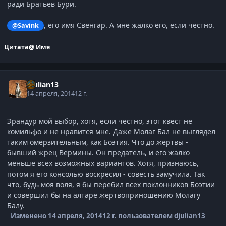
ради Братьев Бури.
, его имя Свенгар. А мне жалко его, если честно.
@Savink
Цитата
@ Имя
djulian13
14 апреля, 2014
12 г.
Эрандур мой выбор, хотя, если честно, этот квест не
комильфо и не нравится мне. Даже Молаг Бал не выглядел
таким омерзительным, как Боэтия. Что до жертвы -
бывший жрец Вермины. Он предатель, и его жалко
меньше всех возможных вариантов. Хотя, признаюсь,
потом я его консолью воскресил - совесть замучила. Так
что, будь моя воля, я бы перебил всех поклонников Боэтии
и совершил бы на алтаре жертвоприношению Молагу
Балу.
Изменено
14 апреля, 2014
12 г.
пользователем djulian13