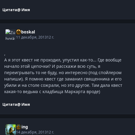
Цитата
@ Имя
Zuboskal
11 декабря, 2013
12 г.
,
А я этот квест не проходил, упустил как-то... Где вообще
начало этой цепочки? И расскажи всю суть, я
переигрывать то не буду, но интересно (под спойлером
напиши). Я помню квест где заманил священника и его
убили и на столе сожрали, но это другое. Там дала квест
какая-то ведьма с кладбища Маркарта вроде)
Цитата
@ Имя
Elring
14 декабря, 2013
12 г.