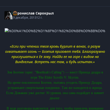
Воронислав Серокрыл
9 декабря, 2013
12 г.
«Если при чтении твоя кровь бурлит в венах, а разум
охватывает огонь — Боэтия призовет тебя. Благоразумно
прислушаться к Ее зову. Найди ее на горе с видом на
Виндхельм. Встреть нас там, и будь испытан.»
Зов Боэтии (ориг. "Boethiah's Calling") — квест Принца даэдра в
игре The Elder Scrolls V: Skyrim.
На арене поклонники Боэтии, пытаясь угодить Принцу Даэдра,
устраивают смертельные поединки. Там же находится и жрица.
Если Довакин уже достиг 30 уровня, она сама подойдет и начнет
диалог.
В ходе разговора выяснится: для того, чтобы привлечь внимание