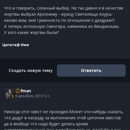
Что и говорить, сложный выбор. Не так давно я в качестве
жертвы выбрал Арелниму - жрицу Святилища Азуры -
каково вам, моя гуманность по отношение к даэдрам?)
А теперь использую Свенгара, наёмника из Виндхельма.
У кого какие жертвы были?
Цитата
@ Имя
Создать новую тему
Ответить
Defman
9 декабря, 2013
12 г.
Никогда этот квест не проходил.Может кто-нибудь сказать,
что дадут в награду за выполнение этой цепочки квестов
да и вообще что надо будет делать кроме
жертвоприношения (все в спойлер только, плз)? (Ну я так