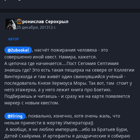
Воронислав Серокрыл
25 декабря, 2013
12 г.
АВТОР
, насчёт пожирания человека - это
@Zuboskal
совершенно иной квест. Намира, кажется.
А цепочка где начинается....Пост Сегомия Септимия
знаешь где? Это есть такая пещерка на севере от Коллегии
Винтерхолда и там живёт один свихнувшийся учёный -
последователь Князя Хермоуса Моры. Так вот, там стоит у
него этажерка, а у него лежит книга про Боетию.
Подбираешь и читаешь - и сразу же на карте появляется
маркер с новым квестом.
, похвально, конечно, хотя очень жаль, что
@Elring
нельзя принести в жертву Императора))
А вообще, я не люблю имперцев....ибо за Братьев Бури,
Детей Скайрима. И артефакты я даэдрические я собираю