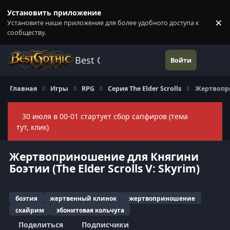
Перейти к содержанию
Установить приложение
×
Установите наше приложение для более удобного доступа к
П
сообществу.
Best Gothic Forums
Войти
Главная
Игры
RPG
Серия The Elder Scrolls
Жертвоприн
30 июля в 00-01 стартует сбор сапфиров (тема
Скры
тут, клик)
Жертвоприношение для Княгини
Боэтии (The Elder Scrolls V: Skyrim)
боэтия
жертвенный клинок
жертвоприношение
скайрим
эбонитовая кольчуга
Поделиться
Подписчики