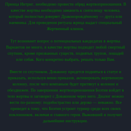
Принца Интриг, необходимо провести обряд жертвоприношения. В
качестве жертвы необходимо заманить к святилищу человека,
который полностью доверяет Драконорождённому — друга или
наемника. Для проведения ритуала жрица выдаст специальный
Жертвенный клинок.
Тут возникнет вопрос о потенциальных кандидатах в жертвы.
Вариантов не много, в качестве жертвы подходит любой смертный
спутник, кроме призванных существ, поднятых трупов, лошадей
или собак. Кого конкретно выбрать, решать только Вам.
Вместе со спутником, Довакину придется подняться к статуе и
приказать, используя меню приказов, активировать жертвенную
колонну, после чего компаньон будет притянут к колонне и
обездвижен. По завершении жертвоприношения Боэтия войдет в
тело жертвы и заговорит с Довакином через него. Диалог можно
вести по-разному: подобострастно или дерзко — неважно. Все
приведет к тому, что Боэтия устроит турнир среди всех своих
поклонников, включая и главного героя. Выживший и получит
дальнейшие инструкции.