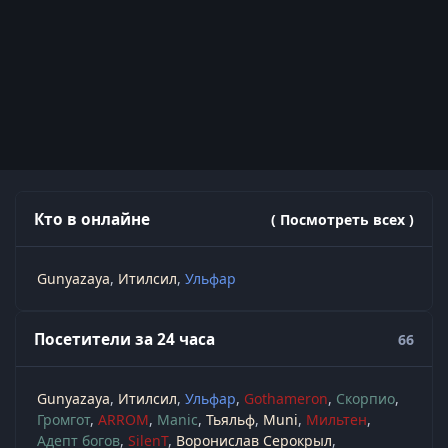
Кто в онлайне
( Посмотреть всех )
Gunyazaya
Итилсил
Ульфар
Посетители за 24 часа
66
Gunyazaya
Итилсил
Ульфар
Gothameron
Скорпио
Громгот
ARROM
Manic
Тьяльф
Muni
Мильтен
Адепт богов
SilenT
Воронислав Серокрыл