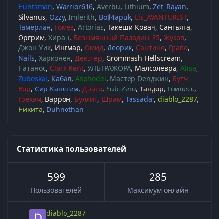
Huntsman
Warrior616
Averbu
Lithium
Zet_Rayan
Silvanus
Ozzy
Imlerith
BoJl4apuk
Lis_AVANTURIST
Тамерлан
Гомез
Artorias
Такеши Ковач
Сантьяга
Оргрим
Хиран
Безымянный Паладин_25
Жуков
Джон Уик
Ингмар
Омид
Леорик
Сантино
Граво
Nails
Харконен
Декстер
Grommash Hellscream
Натанос
Clark Kent
УЛЬТРАЖОРА
Малсолевра
Alisa
Zuboskal
Кабал
Asphodel
Мастер Denджин
Бутч
Вор
Сир Канегем
Драго
Sub-Zero
Тандор
Гнилесс
Грехэм
Варрон
Буллит
Шрам
Tassadar
diablo_2287
Никита
Duhnothan
Статистика пользователей
599
285
Пользователей
Максимум онлайн
diablo_2287