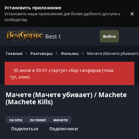
Перейти к содержанию
Установить приложение
×
Установите наше приложение для более удобного доступа к
П
сообществу.
Best Gothic Forums
Войти
Главная
Разговоры
Фильмы
Мачете (Мачете убивает) /
30 июля в 00-01 стартует сбор сапфиров (тема
Скры
тут, клик)
Мачете (Мачете убивает) / Machete
(Machete Kills)
no sms
no tweet
мачете
Поделиться
Подписчики