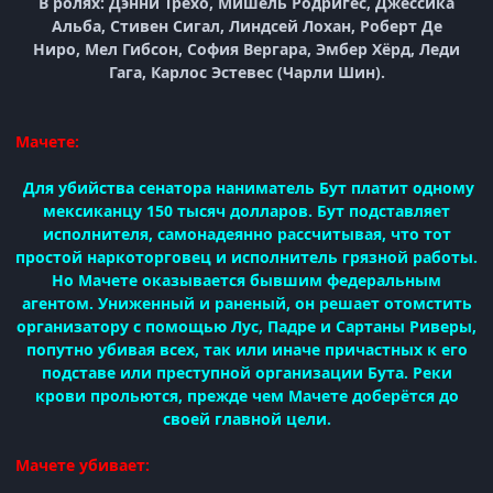
В ролях: Дэнни Трехо, Мишель Родригес, Джессика
Альба, Стивен Сигал, Линдсей Лохан, Роберт Де
Ниро, Мел Гибсон, София Вергара, Эмбер Хёрд, Леди
Гага, Карлос Эстевес (Чарли Шин).
Мачете:
Для убийства сенатора наниматель Бут платит одному
мексиканцу 150 тысяч долларов. Бут подставляет
исполнителя, самонадеянно рассчитывая, что тот
простой наркоторговец и исполнитель грязной работы.
Но Мачете оказывается бывшим федеральным
агентом. Униженный и раненый, он решает отомстить
организатору с помощью Лус, Падре и Сартаны Риверы,
попутно убивая всех, так или иначе причастных к его
подставе или преступной организации Бута. Реки
крови прольются, прежде чем Мачете доберётся до
своей главной цели.
Мачете убивает: