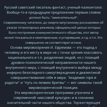
Русский советский писатель-фантаст, ученый-палеонтолог.
Вообще-то в предыдущем предложении первым словом
должно быть: "замечательный".
Современному читателю, до смерти запуганному россказнями об
ужасах тоталитарных режимов, официальной целью которых
было построение коммунистического общества, этот автор
может показаться и неинтересным, и устаревшим, и т.д. и т.п. Это
совершенно не соответствует истине.
Основа мировоззрения И. Ефремова — это подход к
человеку и его месту в мире не с точки зрения классового,
национального и т.п. разделения людей, но с позиций
духовно-психологической направленности нашего
внутреннего мира, с позиций внутреннего выбора между
инферно безоглядного самоутверждения и диалектикой
совершенствования себя и мира. "Академия горя и
радости" и "путь по лезвию бритвы" — вот символы такой
мировоззренческой позиции.
Эта мировоззренческая программа утрачена в
современной «массовой культуре» и в сознании
значительной части нашего общества. Торжествующее