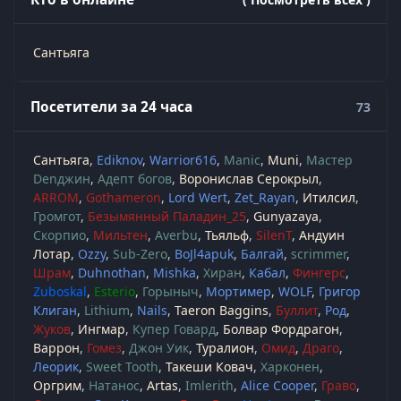
Сантьяга
Посетители за 24 часа
73
Сантьяга
Ediknov
Warrior616
Manic
Muni
Мастер
Denджин
Адепт богов
Воронислав Серокрыл
ARROM
Gothameron
Lord Wert
Zet_Rayan
Итилсил
Громгот
Безымянный Паладин_25
Gunyazaya
Скорпио
Мильтен
Averbu
Тьяльф
SilenT
Андуин
Лотар
Ozzy
Sub-Zero
BoJl4apuk
Балгай
scrimmer
Шрам
Duhnothan
Mishka
Хиран
Кабал
Фингерс
Zuboskal
Esterio
Горыныч
Мортимер
WOLF
Григор
Клиган
Lithium
Nails
Taeron Baggins
Буллит
Род
Жуков
Ингмар
Купер Говард
Болвар Фордрагон
Варрон
Гомез
Джон Уик
Туралион
Омид
Драго
Леорик
Sweet Tooth
Такеши Ковач
Харконен
Оргрим
Натанос
Artas
Imlerith
Alice Cooper
Граво