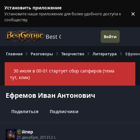
Перейти к содержанию
Установить приложение
×
Установите наше приложение для более удобного доступа к
П
сообществу.
Best Gothic Forums
Войти
Главная
Разговоры
Творчество
Литература
Ефремо
30 июля в 00-01 стартует сбор сапфиров (тема
Скры
тут, клик)
Ефремов Иван Антонович
Поделиться
Подписчики
Вайпер
21 декабря, 2013
12 г.