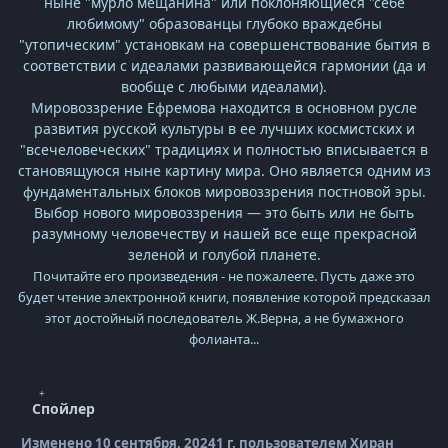
ныне "мурло мещанина" или поклоняющиеся "себе
любимому" образованцы глубоко враждебны
"утопическим" установкам на совершенствование бытия в
соответствии с идеалами развивающейся гармонии (да и
вообще с любыми идеалами).
Мировоззрение Ефремова находится в основном русле
развития русской культуры в ее лучших космистских и
"всечеловеческих" традициях и полностью вписывается в
становящуюся ныне картину мира. Оно является одним из
фундаментальных блоков мировоззрения постновой эры.
Выбор нового мировоззрения — это быть или не быть
разумному человечеству и нашей все еще прекрасной
зеленой и голубой планете.
Почитайте его произведения - не пожалеете. Пусть даже это
будет чтение электронной книги, появление которой предсказал
этот достойный последователь Ж.Верна, а не бумажного
фолианта...
Спойлер
Изменено
10 сентября, 2024
1 г.
пользователем Хиран