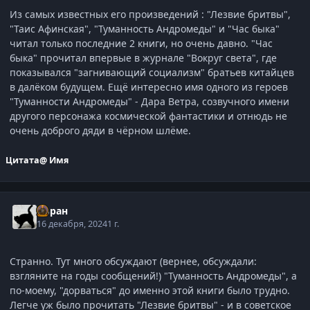
Из самых известных его произведений : "Лезвие бритвы",
"Таис Афинская", "Туманность Андромеды" и "Час быка"
читал только последние 2 книги, но очень давно. "Час
быка" прочитал впервые в журнале "Вокруг света", где
показывался "загнивающий социализм" братьев китайцев
в далёком будущем. Ещё интересно имя одного из героев
"Туманности Андромеды" - Дара Ветра, созвучного имени
другого персонажа космической фантастики и отнюдь не
очень доброго дяди в чёрном шлёме.
Цитата
@ Имя
Хиран
16 декабря, 2024
1 г.
Странно. Тут много обсуждают (вернее, обсуждали:
взгляните на годы сообщений!) "Туманность Андромеды", а
по-моему, "дорваться" до именно этой книги было трудно.
Легче уж было прочитать "Лезвие бритвы" - и в советское