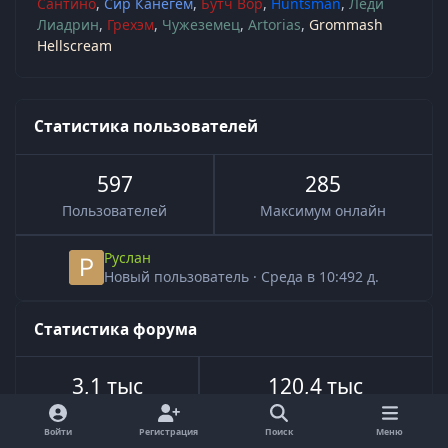
Сантино
Сир Канегем
Бутч Вор
Huntsman
Леди
Лиадрин
Грехэм
Чужеземец
Artorias
Grommash
Hellscream
Статистика пользователей
597
285
Пользователей
Максимум онлайн
Руслан
Новый пользователь
·
Среда в 10:49
2 д.
Статистика форума
3,1 тыс
120,4 тыс
Всего тем
Всего сообщений
Войти
Регистрация
Поиск
Меню