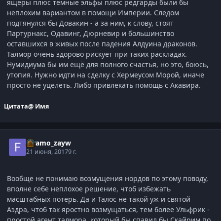
ящеры плюс тёмные эльфы плюс редгарды были бы
неплохим вариантом в помощи Империи. Следом
подтянулся бы Довакин - а за ним, к слову, стоят
Партурнакс, Одавинг, Дюрневир и большинство
оставшихся в живых после падения Алдуина драконов.
Талмор очень здорово рискует при таких раскладах.
Нумидиума бы им ещё для полного счастья, но это, боюсь,
утопия. Нужно идти на сделку с Хермеусом Морой, иначе
просто не уцелеть. Либо привлекать помощь с Акавира.
Цитата
@ Имя
faramo_zayw
21 июня, 2017
9 г.
Вообще не понимаю возмущения нордов по этому поводу,
вполне себе неплохое решение, чтоб избежать
масштабных потерь. Да и Талос не такой уж и святой
Аэдра, чтоб так яростно возмущаться, тем более Ульфрик -
простой агент талмора, который бы спавил бы Скайрим по