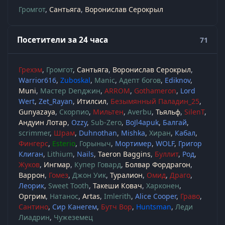
Громгот
Сантьяга
Воронислав Серокрыл
Посетители за 24 часа
71
Грехэм
Громгот
Сантьяга
Воронислав Серокрыл
Warrior616
Zuboskal
Manic
Адепт богов
Ediknov
Muni
Мастер Denджин
ARROM
Gothameron
Lord
Wert
Zet_Rayan
Итилсил
Безымянный Паладин_25
Gunyazaya
Скорпио
Мильтен
Averbu
Тьяльф
SilenT
Андуин Лотар
Ozzy
Sub-Zero
BoJl4apuk
Балгай
scrimmer
Шрам
Duhnothan
Mishka
Хиран
Кабал
Фингерс
Esterio
Горыныч
Мортимер
WOLF
Григор
Клиган
Lithium
Nails
Taeron Baggins
Буллит
Род
Жуков
Ингмар
Купер Говард
Болвар Фордрагон
Варрон
Гомез
Джон Уик
Туралион
Омид
Драго
Леорик
Sweet Tooth
Такеши Ковач
Харконен
Оргрим
Натанос
Artas
Imlerith
Alice Cooper
Граво
Сантино
Сир Канегем
Бутч Вор
Huntsman
Леди
Лиадрин
Чужеземец