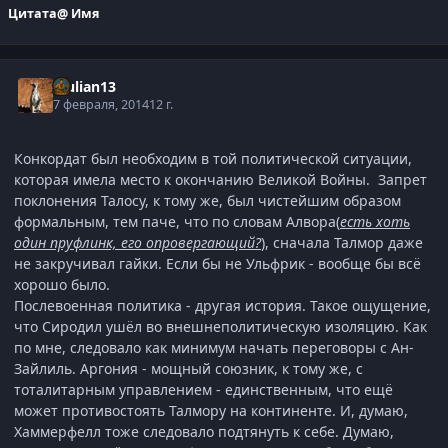
Цитата
@ Имя
djulian13
7 февраля, 2014
12 г.
Конкордат был необходим в той политической ситуации,
которая имела место к окончанию Великой Войны. Запрет
поклонения Талосу, к тому же, был чистейшим образом
формальным, тем паче, что по словам Алвора(
есть хоть
один пруфлинк, его опровергающий?
), сначала Талмор даже
не закручивал гайки. Если бы не Ульфрик - вообще бы всё
хорошо было.
Послевоенная политика - другая история. Такое ощущение,
что Сиродил ушёл во внешнеполитическую изоляцию. Как
по мне, следовало как минимум начать переговоры с Ан-
Зайлиль. Аргония - мощный союзник, к тому же, с
тоталитарным управлением - единственным, что ещё
может противостоять Талмору на континенте. И, думаю,
Хаммерфелл тоже следовало подтянуть к себе. Думаю,