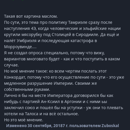
Такая вот картина маслом.
По сути, это тема про политику Тамриэле сразу после
наступления 4Э, когда человеческие и эльфийские нации
крутили мясорубку под Столицей в Сиродииле. Да ещё и
налёт Умбриэля и последующая катастрофа в
Морроувинде....
Я не создал опроса специально, потому что вижу,
вариантов многовато будет - как и что поступить в каком
случае.
Но моё мнение такое: ко всем чертям послать этот
Конкордат, потому что его осуществление по сути - это уже
медленное разрушение Империи. Своими же
собственными руками.
Лично я бы на месте Императора договорился бы как
нибудь с партией Ан-Ксиил в Аргонии и с ними ьы
заключил союз и пошёл бы на уступки - уж они то плевать
хотели на Талоса и на всё остальное.
Но это моё мнение.
Изменено
30 сентября, 2018
7 г.
пользователем Zuboskal