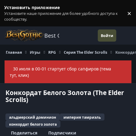
Перейти к содержанию
Установить приложение
×
Установите наше приложение для более удобного доступа к
П
сообществу.
Best Gothic Forums
Войти
Главная
Игры
RPG
Серия The Elder Scrolls
Конкордат 
30 июля в 00-01 стартует сбор сапфиров (тема
Скры
тут, клик)
Конкордат Белого Золота (The Elder
Scrolls)
альдмерский доминион
империя тамриэль
конкордат белого золота
Поделиться
Подписчики