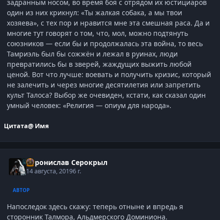
задранным носом, во время боя с отрядом их юстициаров
один из них крикнул: «Ты жалкая собака, а мы твои
хозяева», с тех пор и нравится мне эта смешная раса. Да и
многие тут говорят о том, что, мол, можно подтянуть
союзников — если бы и продолжалась эта война, то весь
Тамриэль был бы сожжён и лежал в руинах, люди
превратились бы в зверей, жаждущих выжить любой
ценой. Вот что лучше: воевать и получить кризис, который
не залечить и через многие десятилетия или запретить
культ Талоса? Выбор же очевиден, кстати, как сказал один
умный человек: «Религия — опиум для народа».
Цитата
@ Имя
Воронислав Серокрыл
14 августа, 2019
6 г.
АВТОР
Напоследок здесь скажу: теперь отныне и впредь я
сторонник Талмора, Альдмерского Доминиона.