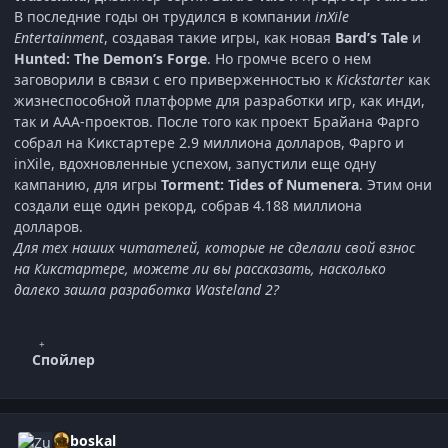
В последние годы он трудился в компании
inXile
Entertainment
, создавая такие игры, как новая
Bard’s Tale
и
Hunted: The Demon’s Forge
. Но громче всего о нем
заговорили в связи с его приверженностью к
Kickstarter
как
жизнеспособной платформе для разработки игр, как инди,
так и AAA-проектов. После того как проект Брайана Фарго
собрал на Кикстартере 2.9 миллиона долларов, Фарго и
inXile, вдохновленные успехом, запустили еще одну
кампанию, для игры
Torment: Tides of Numenera
. Этим они
создали еще один рекорд, собрав 4.188 миллиона
долларов.
Для тех наших читателей, которые не сделали свой взнос
на Кикстартере, можете ли вы рассказать, насколько
далеко зашла разработка Wasteland 2?
Спойлер
Zuboskal