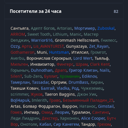
Посетители за 24 часа
82
Сантьяга
Адепт богов
Artorias
Мортимер
Zuboskal
ARROM
Sweet Tooth
Lithium
Manic
Мастер
Denджин
Warrior616
Grommash Hellscream
Гнилесс
Ozzy
Арто
Lis_AVANTURIST
Gunyazaya
Zet_Rayan
Gothameron
Muni
Huntsman
Итилсил
Громгот
Averbu
Воронислав Серокрыл
Lord Wert
Тьяльф
Мильтен
Инквизитор
Фингерс
Шрам
Clark Kent
Горыныч
Duhnothan
Драго
Григор Клиган
Nails
SilenT
Sub-Zero
Буллит
Хроманин
Ediknov
Тамерлан
Tassadar
Оргрим
DrumBass
Хиран
Такеши Ковач
Балгай
Vladka
Род
Чужеземец
scrimmer
Жуков
Taeron Baggins
Джон Уик
BoJl4apuk
Imlerith
Граво
Безымянный Паладин_25
Artas
Болвар Фордрагон
Варрон
Натанос
Gimstail
Гомез
Ингмар
Омид
Леорик
Туралион
Сантино
Леди Лиадрин
Декстер
Харконен
Alice Cooper
Бутч
Вор
Онотоле
Кабал
Сир Канегем
Тандор
Грехэм