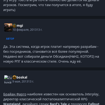
игроков. Посмотрим, что там получится в итоге, я буду
играть)
Gemgi
10 февраля, 2013
13 г.
АВТОР
Да. Эта система, когда игрок платит напрямую разрабам -
без посредников, становится всё более популярной.
Недавно вот собирали деньги Обсидиан(НвН2, КОТОР2) на
новую РПГ в классическом стиле. Очень жду её.
Zuboskal
9 мая, 2013
13 г.
Брайан Фарго
наиболее известен как основатель
Interplay
,
директор классической постапокалиптической RPG
Wasteland
, дизайнер серии
Bard’s Tale
и продюсер
Fallout
.