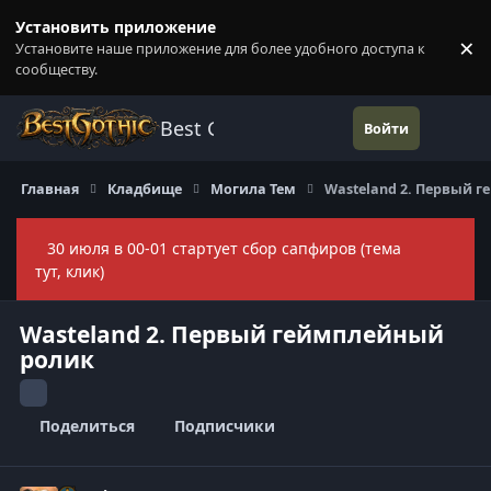
Перейти к содержанию
Установить приложение
×
Установите наше приложение для более удобного доступа к
П
сообществу.
Best Gothic Forums
Войти
Главная
Кладбище
Могила Тем
Wasteland 2. Первый 
30 июля в 00-01 стартует сбор сапфиров (тема
Скры
тут, клик)
Wasteland 2. Первый геймплейный
ролик
Поделиться
Подписчики