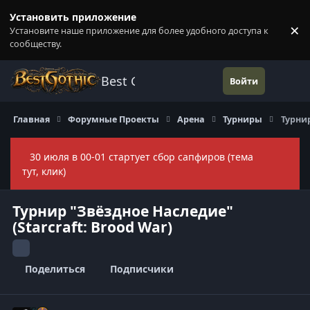
Перейти к содержанию
Установить приложение
×
Установите наше приложение для более удобного доступа к
П
сообществу.
Best Gothic Forums
Войти
Главная
Форумные Проекты
Арена
Турниры
Турнир
30 июля в 00-01 стартует сбор сапфиров (тема
Скры
тут, клик)
Турнир "Звёздное Наследие"
(Starcraft: Brood War)
Поделиться
Подписчики