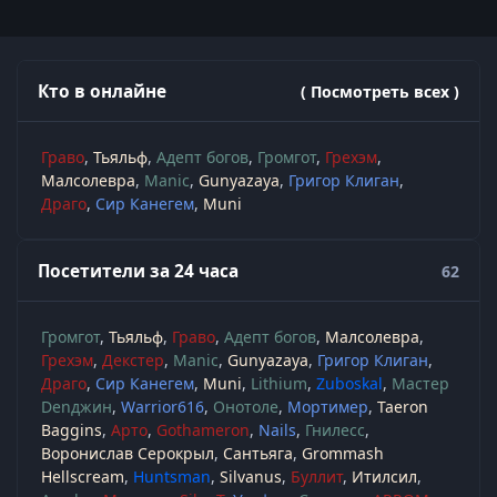
Кто в онлайне
( Посмотреть всех )
Граво
Тьяльф
Адепт богов
Громгот
Грехэм
Малсолевра
Manic
Gunyazaya
Григор Клиган
Драго
Сир Канегем
Muni
Посетители за 24 часа
62
Громгот
Тьяльф
Граво
Адепт богов
Малсолевра
Грехэм
Декстер
Manic
Gunyazaya
Григор Клиган
Драго
Сир Канегем
Muni
Lithium
Zuboskal
Мастер
Denджин
Warrior616
Онотоле
Мортимер
Taeron
Baggins
Арто
Gothameron
Nails
Гнилесс
Воронислав Серокрыл
Сантьяга
Grommash
Hellscream
Huntsman
Silvanus
Буллит
Итилсил