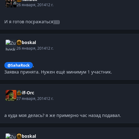
26 января, 2014
12 г.
И я готов посражаться)))))
Zuboskal
26 января, 2014
12 г.
,
@SahaRock
Заявка принята. Нужен ещё минимум 1 участник.
Half-Orc
27 января, 2014
12 г.
а куда моя делась? я же примерно час назад подавал.
Zuboskal