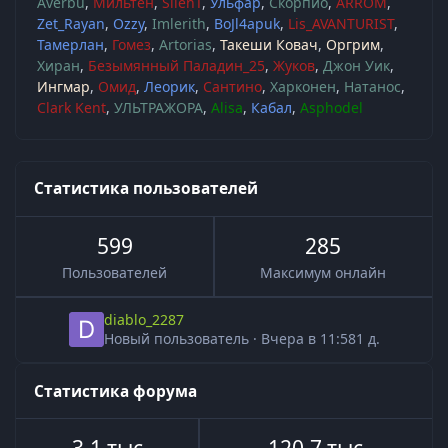
Averbu
Мильтен
SilenT
Ульфар
Скорпио
ARROM
Zet_Rayan
Ozzy
Imlerith
BoJl4apuk
Lis_AVANTURIST
Тамерлан
Гомез
Artorias
Такеши Ковач
Оргрим
Хиран
Безымянный Паладин_25
Жуков
Джон Уик
Ингмар
Омид
Леорик
Сантино
Харконен
Натанос
Clark Kent
УЛЬТРАЖОРА
Alisa
Кабал
Asphodel
Статистика пользователей
599
285
Пользователей
Максимум онлайн
diablo_2287
Новый пользователь
·
Вчера в 11:58
1 д.
Статистика форума
3,1 тыс
120,7 тыс