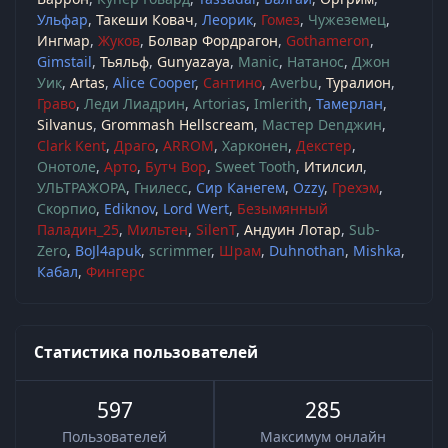
Ульфар
Такеши Ковач
Леорик
Гомез
Чужеземец
Ингмар
Жуков
Болвар Фордрагон
Gothameron
Gimstail
Тьяльф
Gunyazaya
Manic
Натанос
Джон
Уик
Artas
Alice Cooper
Сантино
Averbu
Туралион
Граво
Леди Лиадрин
Artorias
Imlerith
Тамерлан
Silvanus
Grommash Hellscream
Мастер Denджин
Clark Kent
Драго
ARROM
Харконен
Декстер
Онотоле
Арто
Бутч Вор
Sweet Tooth
Итилсил
УЛЬТРАЖОРА
Гнилесс
Сир Канегем
Ozzy
Грехэм
Скорпио
Ediknov
Lord Wert
Безымянный
Паладин_25
Мильтен
SilenT
Андуин Лотар
Sub-
Zero
BoJl4apuk
scrimmer
Шрам
Duhnothan
Mishka
Кабал
Фингерс
Статистика пользователей
597
285
Пользователей
Максимум онлайн