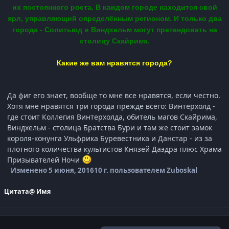
их постоянного роста. В каждом городе находится свой
ярл, управляющий определённым регионом. И только два
города - Солитьюд и Виндхельм могут претендовать на
столицу Скайрима.
Какие же вам нравятся города?
Да фиг его знает, вообще то мне все нравятся, если честно.
Хотя мне нравятся три города прежде всего: Винтерхолд -
где стоит Коллегия Винтерхолда, обитель магов Скайрима,
Виндхельм - столица Братства Бури и там же стоит замок
короля-конунга Ульфрика Буревестника и Данстар - из за
плотного количества культистов Князей Даэдра плюс Храма
Призывателей Ночи
Изменено
5 июня, 2016
10 г.
пользователем Zuboskal
Цитата
@ Имя