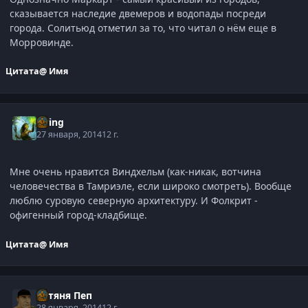
сказывается наследие двемеров и водопады посреди
города. Солитьюд отметил за то, что читал о нём еще в
Морровинде.
Цитата
@ Имя
Elring
27 января, 2014
12 г.
Мне очень нравится Виндхельм (как-никак, вотчина
человечества в Тамриэле, если широко смотреть). Вообще
люблю суровую северную архитектуру. И Фолкрит -
офигенный город-кладбище.
Цитата
@ Имя
Батяня Пеп
28 января, 2014
12 г.