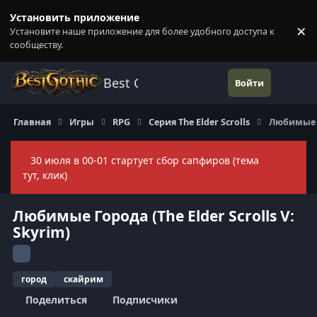
Перейти к содержанию
Установить приложение
×
Установите наше приложение для более удобного доступа к
П
сообществу.
Best Gothic Forums
Войти
Главная
Игры
RPG
Серия The Elder Scrolls
Любимые Го
30 июля в 00-01 стартует сбор сапфиров (тема
Скры
тут, клик)
Любимые Города (The Elder Scrolls V:
Skyrim)
город
скайрим
Поделиться
Подписчики