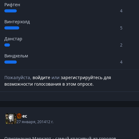
Рифтен
4
Винтерхолд
5
Данстар
2
Виндхельм
4
Пожалуйста,
войдите
или
зарегистрируйтесь
для
возможности голосования в этом опросе.
Арес
27 января, 2014
12 г.
Однозначно Маркарт - самый красивый из городов,