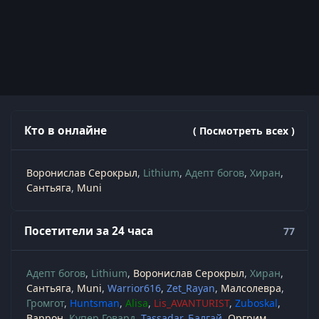
Кто в онлайне
( Посмотреть всех )
Воронислав Серокрыл
Lithium
Адепт богов
Хиран
Сантьяга
Muni
Посетители за 24 часа
77
Адепт богов
Lithium
Воронислав Серокрыл
Хиран
Сантьяга
Muni
Warrior616
Zet_Rayan
Малсолевра
Громгот
Huntsman
Alisa
Lis_AVANTURIST
Zuboskal
Варрон
Купер Говард
Tassadar
Балгай
Оргрим