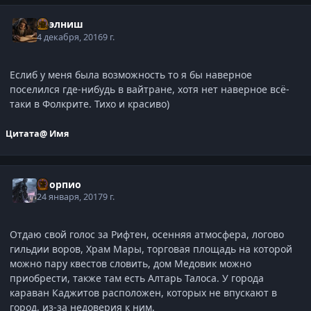
Нээлниш
4 декабря, 2016
9 г.
Еслиб у меня была возможность то я бы наверное
поселился где-нибудь в вайтране, хотя нет наверное всё-
таки в Фолкрите. Тихо и красиво)
Цитата
@ Имя
Скорпио
24 января, 2017
9 г.
Отдаю свой голос за Рифтен, осенняя атмосфера, логово
гильдии воров, Храм Мары, торговая площадь на которой
можно пару квестов словить, дом Медовик можно
приобрести, также там есть Алтарь Талоса. У города
караван Каджитов расположен, которых не впускают в
город, из-за недоверия к ним.