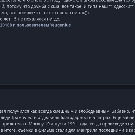
 потому что дружба с сша, все такое, и типа наш "" одесски""
ма, все поняли что что-то пошло не так)))
о лет 15 не появлялся нигде.
 2018
8 г.
пользователем Yeugenius
ая получился как всегда смешным и злободневным. Забавно, чт
альду Трампу есть отдельная благодарность в титрах. Еще заба
рилетела в Москву 19 августа 1991 года, когда происходил путч
о в итоге, съёмки в фильме стали для Макгрилл последними в ка