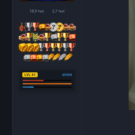
18,9 тыс
2,7 тыс
сообщения
Репутация
LVL 41
65940