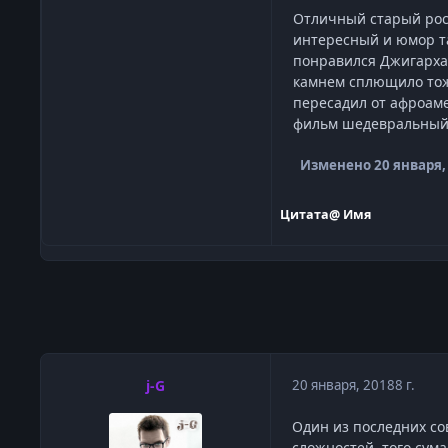
Отличный старый росс
интересный и юмор та
понравился Джигарханя
камнем сплющило тоже
пересадил от афроаме
фильм шедевральный
Изменено
20 января,
Цитата
@ Имя
j-G
20 января, 2018
8 г.
Один из последних со
сложностей, того сума