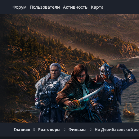
Перейти к содержанию
Форум
Пользователи
Активность
Карта
Главная
Разговоры
Фильмы
На Дерибасовской хо