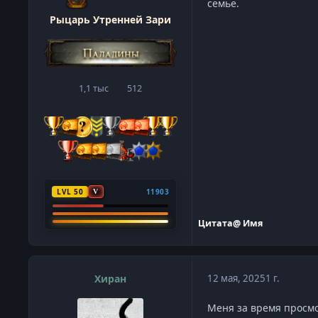
семье.
Рыцарь Утренней Зари
1,1 тыс
512
сообщения
Репутация
LVL 50
11903
V
Цитата
@ Имя
Хиран
12 мая, 2025
1 г.
Меня за время просмо