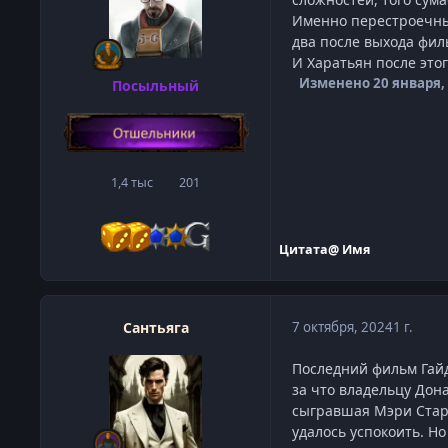
Именно перестроечный,
два после выхода филь
И Харатьян после этог
Изменено
20 января,
Посыльный
1,4 тыс
201
сообщения
Репутация
Цитата
@ Имя
Сантьяга
7 октября, 2024
1 г.
Последний фильм Гайд
за что владельцу Дон
сыгравшая Мэри Стар п
удалось успокоить. Н