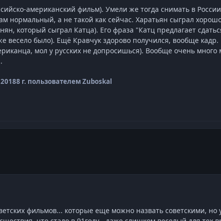
ийско-американский фильм). Умели же тогда снимать в России
м нормальный, а не такой как сейчас. Харатьян сыграл хорошо 
н, который сыграл Катца). Его фраза "Катц предлагает сдаться,
 весело было). Ещё Кравчук здорово получился, вообще кадр. 
риканца, мол у русских не допросишься). Вообще очень много 
.
 2018
8 г.
пользователем Zuboskal
ветских фильмов... которые еще можно назвать советскими, но 
сшествия, что стало в 91году - даже слишком веселый для тех 