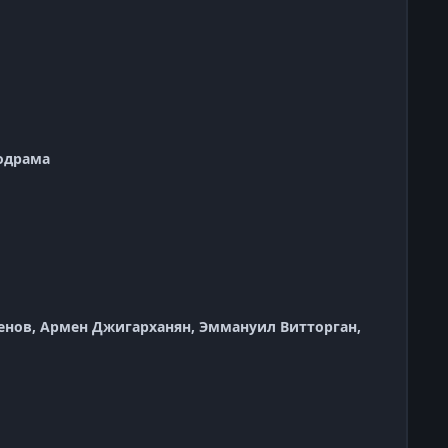
одрама
енов, Армен Джигарханян, Эммануил Витторган,