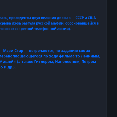
лась, президенты двух великих держав — СССР и США —
срыва из-за разгула русской мафии, обосновавшейся в
по сверхсекретной телефонной линии).
— Мэри Стар — встречаются, по заданию своих
, перевоплощающегося по ходу фильма то Лениным,
Мишей» (а также Гитлером, Наполеоном, Петром
 и др.).