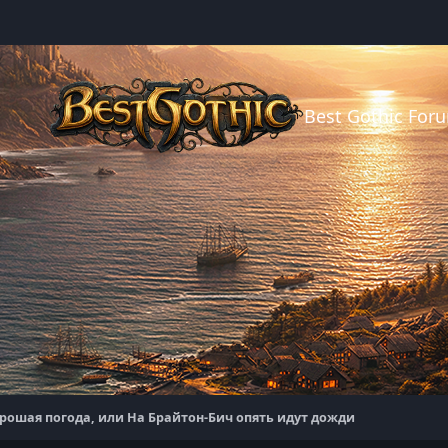
Best Gothic For
рошая погода, или На Брайтон-Бич опять идут дожди