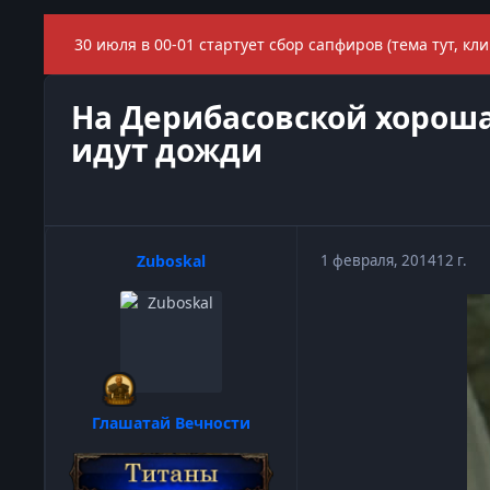
30 июля в 00-01 стартует сбор сапфиров (тема тут, кли
На Дерибасовской хороша
идут дожди
Zuboskal
1 февраля, 2014
12 г.
Глашатай Вечности