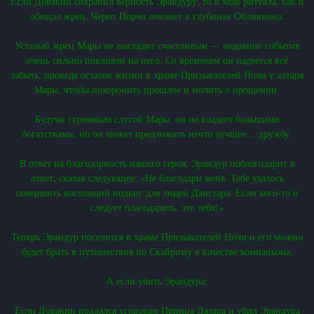
Если Довакин сохранил верность Эрандуру, то в ходе ритуала, как и
обещал жрец, Череп Порчи ичезнет в глубинах Обливиона.
Усталый жрец Мары не выглядит счастливым — недавние события
очень сильно повлияли на него. Со временем он надеется всё
забыть, проведя остаток жизни в храме Призывателей Ночи у алтаря
Мары, чтобы похоронить прошлое и молить о прощении.
Будучи скромным слугой Мары, он не владеет большими
богатствами, но он может предложить нечто лучшее… дружбу.
В ответ на благодарность нашего героя, Эрандур поблагодарит в
ответ, сказав следующее: «Не благодари меня. Тебе удалось
совершить настоящий подвиг для людей Данстара. Если кого-то и
следует благодарить, это тебя!»
Теперь Эрандур поселится в храме Призывателей Ночи и его можно
будет брать в путешествия по Скайриму в качестве компаньона.
А если убить Эрандура:
Если Довакин поддался уговорам Принца Даэдра и убил Эрандура