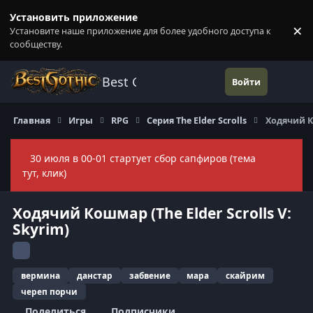
Перейти к содержанию
Установить приложение
×
Установите наше приложение для более удобного доступа к
П
сообществу.
Best Gothic Forums
Войти
Главная
Игры
RPG
Серия The Elder Scrolls
Ходячий Ко
30 июля в 00-01 стартует сбор сапфиров (тема
Скры
тут, клик)
Ходячий Кошмар (The Elder Scrolls V:
Skyrim)
вермина
данстар
забвение
мара
скайрим
череп порчи
Поделиться
Подписчики