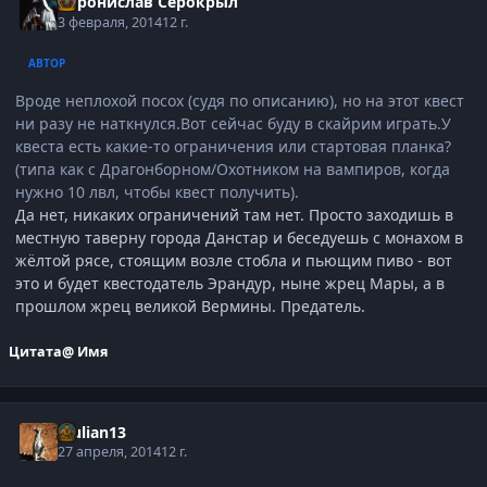
Воронислав Серокрыл
3 февраля, 2014
12 г.
АВТОР
Вроде неплохой посох (судя по описанию), но на этот квест
ни разу не наткнулся.Вот сейчас буду в скайрим играть.У
квеста есть какие-то ограничения или стартовая планка?
(типа как с Драгонборном/Охотником на вампиров, когда
нужно 10 лвл, чтобы квест получить).
Да нет, никаких ограничений там нет. Просто заходишь в
местную таверну города Данстар и беседуешь с монахом в
жёлтой рясе, стоящим возле стобла и пьющим пиво - вот
это и будет квестодатель Эрандур, ныне жрец Мары, а в
прошлом жрец великой Вермины. Предатель.
Цитата
@ Имя
djulian13
27 апреля, 2014
12 г.