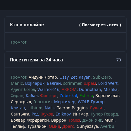
Кто в онлайне
( Посмотреть всех )
Громгот
Посетители за 24 часа
73
Громгот
Андуин Лотар
Ozzy
Zet_Rayan
Sub-Zero
Manic
BoJl4apuk
Балгай
scrimmer
Шрам
Lord Wert
Адепт богов
Warrior616
ARROM
Duhnothan
Mishka
Хиран
Кабал
Фингерс
Zuboskal
Esterio
Воронислав
Серокрыл
Горыныч
Мортимер
WOLF
Григор
Клиган
Lithium
Nails
Taeron Baggins
Буллит
Сантьяга
Род
Жуков
Ediknov
Ингмар
Купер Говард
Болвар Фордрагон
Варрон
Гомез
Джон Уик
Muni
Тьяльф
Туралион
Омид
Драго
Gunyazaya
Averbu