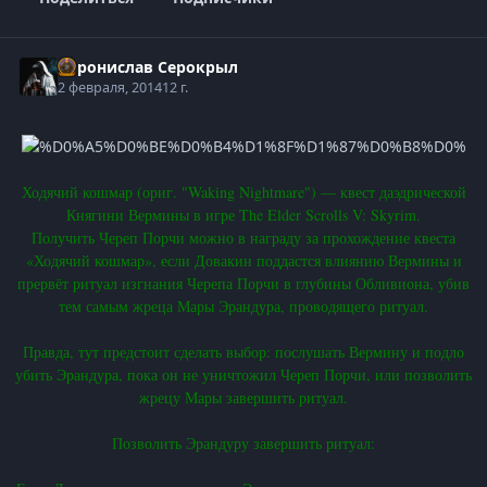
Воронислав Серокрыл
2 февраля, 2014
12 г.
Ходячий кошмар (ориг. "Waking Nightmare") — квест даэдрической
Княгини Вермины в игре The Elder Scrolls V: Skyrim.
Получить Череп Порчи можно в награду за прохождение квеста
«Ходячий кошмар», если Довакин поддастся влиянию Вермины и
прервёт ритуал изгнания Черепа Порчи в глубины Обливиона, убив
тем самым жреца Мары Эрандура, проводящего ритуал.
Правда, тут предстоит сделать выбор: послушать Вермину и подло
убить Эрандура, пока он не уничтожил Череп Порчи, или позволить
жрецу Мары завершить ритуал.
Позволить Эрандуру завершить ритуал: