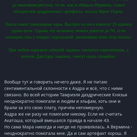
до окончания ритуала, то он, как и обещала Вермина, станет
обладателем даэдрического артефакта, посоха Череп Порчи.
Посох имеет уникальные чары. Выстрел из него наносит 20 единиц
урона цели. Однако эту величину можно довести до 50, если
похищать сны у спящих персонажей, увеличивая этим силу посоха.
При любом варианте событий задание считается законченным, а
жители Данстара, наконец, смогут спать спокойно.
Вообще тут и говорить нечего даже. Я не питаю
сентиментальной склонности к Аэдра и всё, что с ними
связано. Во всей истории Тамриэля даэдрические Князья
неоднократно помогали и людям и эльфам, хоть они и
брали за это свою плату, причём непомерную.
Аэдра же ни разу не помогали никому. Если не считать
Акатоша, который вмешался правда в начале 4Э.
Но сама Мара никогда и нигде не проявлялась. А Вермина -
неоднократно помогала мне. Да и сам артефакт хорош. Я