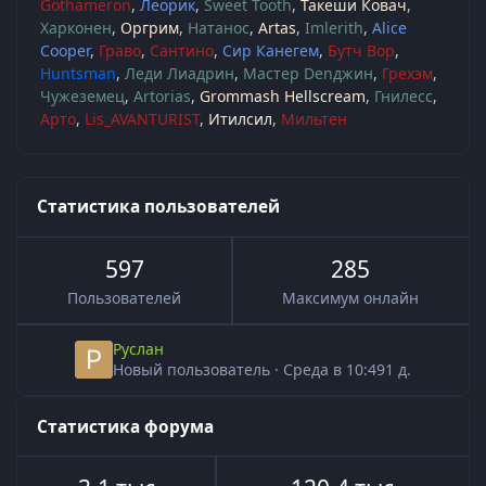
Gothameron
Леорик
Sweet Tooth
Такеши Ковач
Харконен
Оргрим
Натанос
Artas
Imlerith
Alice
Cooper
Граво
Сантино
Сир Канегем
Бутч Вор
Huntsman
Леди Лиадрин
Мастер Denджин
Грехэм
Чужеземец
Artorias
Grommash Hellscream
Гнилесс
Арто
Lis_AVANTURIST
Итилсил
Мильтен
Статистика пользователей
597
285
Пользователей
Максимум онлайн
Руслан
Новый пользователь
·
Среда в 10:49
1 д.
Статистика форума