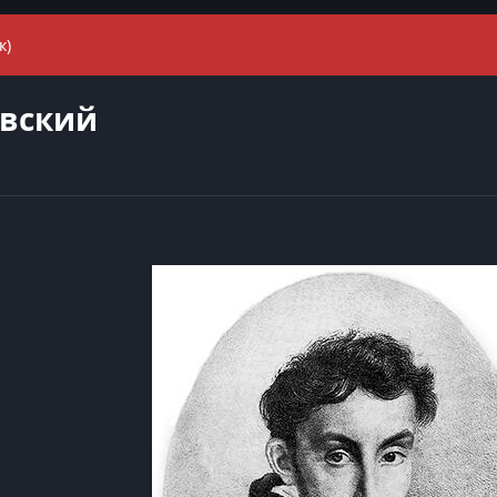
к)
овский