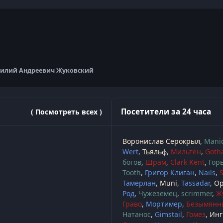
силий Андреевич Жуковский
Посетители за 24 часа
( Посмотреть всех )
Воронислав Серокрыл
Mani
Wert
Тьяльф
Мильтен
Goth
богов
Шрам
Clark Kent
Гор
Tooth
Григор Клиган
Nails
S
Тамерлан
Muni
Tassadar
Ор
Род
Чужеземец
scrimmer
Ж
Граво
Мортимер
Безымянн
Натанос
Gimstail
Гомез
Инг