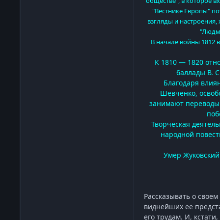
обществе", в которое 
"Вестнике Европы" по
взгляды и настроения,
"Людми
В начале войны 1812 в
К 1810 — 1820 отно
баллады В. С
Благодаря влия
Шевченко, освобо
занимают переводы:
поб
Творческая деятель
народной повести
Умер Жуковский 
Рассказывать о своем
виднейших ее предста
его трудам. И, кстати