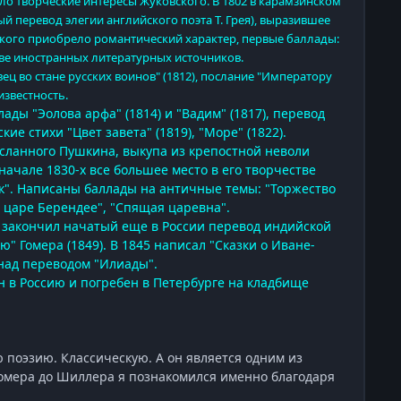
о творческие интересы Жуковского. В 1802 в карамзинском
 перевод элегии английского поэта Т. Грея), выразившее
вского приобрело романтический характер, первые баллады:
снове иностранных литературных источников.
ец во стане русских воинов" (1812), послание "Императору
известность.
ады "Эолова арфа" (1814) и "Вадим" (1817), перевод
кие стихи "Цвет завета" (1819), "Море
" (1822).
осланного Пушкина
, выкупа из крепостной неволи
ачале 1830-х все большее место в его творчестве
к". Написаны баллады на античные темы: "Торжество
о царе Берендее", "Спящая царевна".
н закончил начатый еще в России перевод индийской
" Гомера (1849). В 1845 написал "Сказки о Иване-
 над переводом "Илиады".
ен в Россию и погребен в Петербурге на кладбище
ю поэзию. Классическую. А он является одним из
 Гомера до Шиллера я познакомился именно благодаря