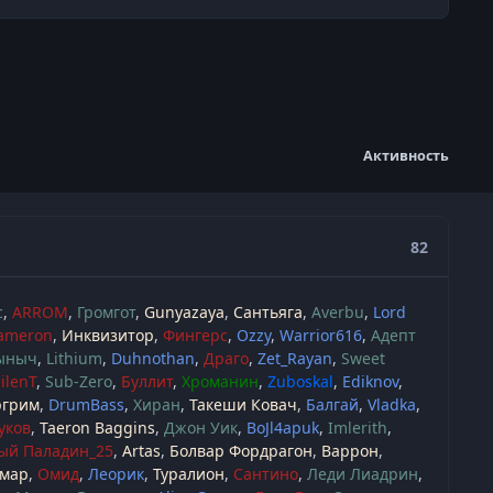
Активность
82
c
ARROM
Громгот
Gunyazaya
Сантьяга
Averbu
Lord
ameron
Инквизитор
Фингерс
Ozzy
Warrior616
Адепт
ыныч
Lithium
Duhnothan
Драго
Zet_Rayan
Sweet
ilenT
Sub-Zero
Буллит
Хроманин
Zuboskal
Ediknov
грим
DrumBass
Хиран
Такеши Ковач
Балгай
Vladka
уков
Taeron Baggins
Джон Уик
BoJl4apuk
Imlerith
ый Паладин_25
Artas
Болвар Фордрагон
Варрон
мар
Омид
Леорик
Туралион
Сантино
Леди Лиадрин