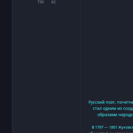
730
62
сообщения
Репутация
Русский поэт, почетн
стал одним из соз
образами народн
В 1797 — 1801 Жуковс