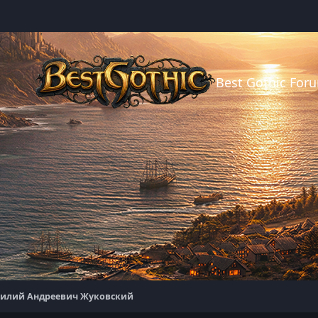
Best Gothic For
силий Андреевич Жуковский