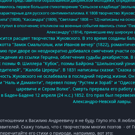
входили представители образованной дворянской молодежи, определил
явилось первое большое стихотворение "Сельское кладбище" (вольный
 характерные для русского сентиментализма. К 1808 творчество Жуко
ла" (1808), "Кассандра" (1809), "Светлана" 1808 — 12) написаны на о
ступил в ополчение; откликом на военные события явились стихи "Пев
Александру" (1814), принесшие ему широкую 
сится расцвет творчества Жуковского. В это время созданы балл
котта "Замок Смальгольм, или Иванов вечер" (1822), романтичес
нию при дворе он неоднократно добивался смягчения участи с
ждения из ссылки Герцена, облегчения судьбы декабристов. В н
 поэмы Ф. Шиллера "Кубок", поэмы Байрона "Шильонский узни
едителей", "Жалоба Цереры". В 1831 написаны сказки: "Сказка 
ность Жуковского не ослабевала в последний период жизни. О
 "Наль и Дамаянти", перевел поэму "Рустем и Зораб" и "Одиссею
царевиче и Сером Волке". Смерть прервала его работу
в Баден-Бадене 12 апреля (24 н.с.) 1852. Его прах был перевез
Александро-Невской лавры
.
 отношении к Василию Андреевичу я не буду. Глупо это. Я любл
вителей. Скажу только, что с творчеством многих поэтов - от
, перечитайте его стихи о природе, например, вот это: