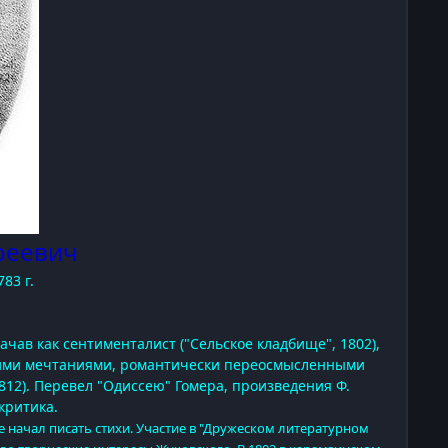
реевич
83 г.
Начав как сентименталист ("Сельское кладбище", 1802),
скими мечтаниями, романтически переосмысленными
1812). Перевел "Одиссею" Гомера, произведения Ф.
критика.
е начал писать стихи. Участие в "Дружеском литературном