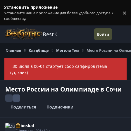
Перейти к содержанию
Установить приложение
×
Установите наше приложение для более удобного доступа к
П
сообществу.
Best Gothic Forums
Войти
Главная
Кладбище
Могила Тем
Место России на Олим
30 июля в 00-01 стартует сбор сапфиров (тема
Скры
тут, клик)
Место России на Олимпиаде в Сочи
Поделиться
Подписчики
Zuboskal
7 февраля, 2014
12 г.