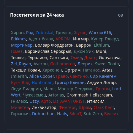
Посетители за 24 часа
68
Хиран
Род
Zuboskal
Громгот
Жуков
Warrior616
Ediknov
Адепт богов
ARROM
Ингмар
Купер Говард
Мортимер
Болвар Фордрагон
Варрон
Lithium
Гомез
Воронислав Серокрыл
Джон Уик
Muni
Тьяльф
Туралион
Сантьяга
Омид
Драго
Gunyazaya
Zet_Rayan
Averbu
Gothameron
Леорик
Sweet Tooth
Такеши Ковач
Харконен
Оргрим
Натанос
Artas
Imlerith
Alice Cooper
Граво
Сантино
Сир Канегем
Бутч Вор
Huntsman
Григор Клиган
Андуин Лотар
Леди Лиадрин
Manic
Мастер Denджин
Грехэм
Lord
Wert
Чужеземец
Artorias
Grommash Hellscream
Гнилесс
Ozzy
Арто
Lis_AVANTURIST
Итилсил
Мильтен
Инквизитор
Фингерс
Шрам
Clark Kent
Горыныч
Duhnothan
Nails
SilenT
Sub-Zero
Буллит