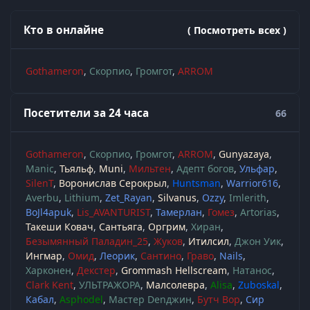
Кто в онлайне
( Посмотреть всех )
Gothameron
Скорпио
Громгот
ARROM
Посетители за 24 часа
66
Gothameron
Скорпио
Громгот
ARROM
Gunyazaya
Manic
Тьяльф
Muni
Мильтен
Адепт богов
Ульфар
SilenT
Воронислав Серокрыл
Huntsman
Warrior616
Averbu
Lithium
Zet_Rayan
Silvanus
Ozzy
Imlerith
BoJl4apuk
Lis_AVANTURIST
Тамерлан
Гомез
Artorias
Такеши Ковач
Сантьяга
Оргрим
Хиран
Безымянный Паладин_25
Жуков
Итилсил
Джон Уик
Ингмар
Омид
Леорик
Сантино
Граво
Nails
Харконен
Декстер
Grommash Hellscream
Натанос
Clark Kent
УЛЬТРАЖОРА
Малсолевра
Alisa
Zuboskal
Кабал
Asphodel
Мастер Denджин
Бутч Вор
Сир