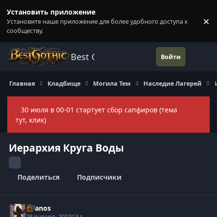
Перейти к содержанию
Установить приложение
×
Установите наше приложение для более удобного доступа к
П
сообществу.
Best Gothic Forums
Войти
Главная
Кладбище
Могила Тем
Наследие Лагерей
30 июля в 00-01 стартует сбор сапфиров (тема
Скры
тут, клик)
Иерархия Круга Воды
Поделиться
Подписчики
Adanos
28 января, 2013
13 г.