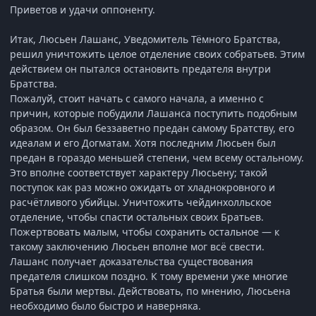
Приветов и удачи оппоненту.
Итак, Люсьен Лашанс, Уведомитель Тёмного Братства,
решил уничтожить целое отделение своих собратьев. Этим
действием он пытался остановить предателя внутри
Братства.
Пожалуй, стоит начать с самого начала, а именно с
причин, которые побудили Лашанса поступить подобным
образом. Он был беззаветно предан самому Братству, его
идеалам и его Догматам. Хотя последним Люсьен был
предан в гораздо меньшей степени, чем всему остальному.
Это вполне соответствует характеру Люсьену; такой
поступок как раз можно ожидать от хладнокровного и
расчётливого убийцы. Уничтожить чейдинхолльское
отделение, чтобы спасти остальных своих Братьев.
Пожертвовать малым, чтобы сохранить остальное — к
такому заключению Люсьен вполне мог всё свести.
Лашанс получает доказательства существования
предателя слишком поздно. К тому времени уже многие
Братья были мертвы. Действовать, по мнению, Люсьена
необходимо было быстро и наверняка.