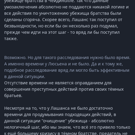
убежище братства в Чейдинолле. Так что данные
умозаключения абсолютно не поддаются никакой логике и
все действия по уничтожению убежища братства были
сделаны сгоряча. Скорее всего, Лашанс так поступил от
безвыходности, но если бы он несколько раз подумал,
прежде чем идти на этот шаг - то вряд ли бы поступил
также.
Возможно. Но для такого расследования нужно было время.
А именно времени у Люсьена и не было. Да и к тому же,
подобное расследование вряд ли могло быть эффективным
в данной ситуации.
Отсутствие времени не является оправданием для
совершения преступных действий против своих тёмных
братьев.
Несмотря на то, что у Лашанса не было достаточно
времени для продумывания подходящих действий, в
данной ситуации "очищение" убежища - абсолютно
нелогичный шаг, ибо мы знаем, что всё это привело только
к ещё большему кризису в тёмном братстве, предатель не