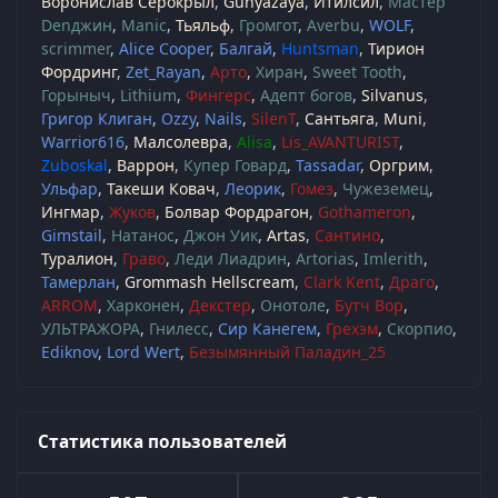
Воронислав Серокрыл
Gunyazaya
Итилсил
Мастер
Denджин
Manic
Тьяльф
Громгот
Averbu
WOLF
scrimmer
Alice Cooper
Балгай
Huntsman
Тирион
Фордринг
Zet_Rayan
Арто
Хиран
Sweet Tooth
Горыныч
Lithium
Фингерс
Адепт богов
Silvanus
Григор Клиган
Ozzy
Nails
SilenT
Сантьяга
Muni
Warrior616
Малсолевра
Alisa
Lis_AVANTURIST
Zuboskal
Варрон
Купер Говард
Tassadar
Оргрим
Ульфар
Такеши Ковач
Леорик
Гомез
Чужеземец
Ингмар
Жуков
Болвар Фордрагон
Gothameron
Gimstail
Натанос
Джон Уик
Artas
Сантино
Туралион
Граво
Леди Лиадрин
Artorias
Imlerith
Тамерлан
Grommash Hellscream
Clark Kent
Драго
ARROM
Харконен
Декстер
Онотоле
Бутч Вор
УЛЬТРАЖОРА
Гнилесс
Сир Канегем
Грехэм
Скорпио
Ediknov
Lord Wert
Безымянный Паладин_25
Статистика пользователей