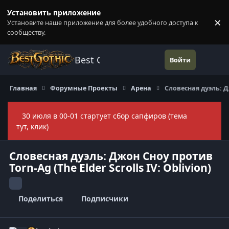
Перейти к содержанию
Установить приложение
×
Установите наше приложение для более удобного доступа к
П
сообществу.
Best Gothic Forums
Войти
Главная
Форумные Проекты
Арена
Словесная дуэль: Дж
30 июля в 00-01 стартует сбор сапфиров (тема
Скры
тут, клик)
Словесная дуэль: Джон Сноу против
Torn-Ag (The Elder Scrolls IV: Oblivion)
Поделиться
Подписчики