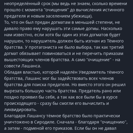
неопределённый срок (мы ведь не знаем, сколько времени
прошло с момента "очищения" до вычисления истинного
предателя и новым заселением убежища).
То, что он был предан догматам в меньшей степени, не
давало право ему нарушать эти самые догмы. Насколько
нам известно, если хотя бы один из этих догматов будет
нарушен, то нарушитель должен быть изгнан из Тёмного
братства. У протагониста не было выбора, так как третий
догмат обязывает повиноваться и не перечить приказам
вышестоящих членов братства. А само "очищение" - на
совести Лашанса.
Обладая властью, которой наделён Уведомитель тёмного
братства, Лашанс мог бы задействовать всех членов
братства для поиска предателя. Но вместо этого он решил
вырезать большую часть братства. Предатель рано или
поздно проявил бы себя, а так как все были бы в курсе
происходящего - сразу бы смогли его вычислить и
ликвидировать.
Благодаря Лашансу тёмное братство было практически
уничтожено в Сиродиле. Сначала - благодаря "очищению",
а затем - подменой его приказов. Если бы он не давал