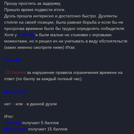
Прошу простить за задержку.
Пришло время подвести итоги.
Дуэль прошла интересно и достаточно быстро. Дуэлянты
стояли на своей позиции, была равная борьба и если бы не
просрочка времени было бы трудно определить победителя.
Хотя у
Torn-Ag
'а были малые не стыковки с игровыми
моментами, но я решил их не учитывать в виду обстоятельств
(каких именно смотрите ниже)
Итак:
Torn-Ag:
-10 баллов
за нарушение правила ограничения времени на
ответ (по баллу за каждый полный час)
.
Джон Сноу:
нет
+
или
-
в данной дуэли
Итог:
Torn-Ag
получает 5 баллов
Джон Сноу
получает 15 баллов