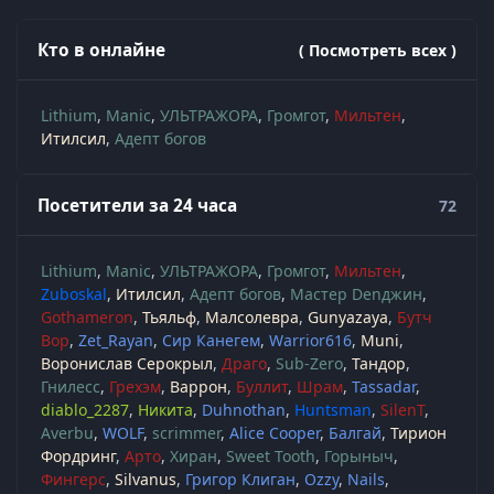
Кто в онлайне
( Посмотреть всех )
Lithium
Manic
УЛЬТРАЖОРА
Громгот
Мильтен
Итилсил
Адепт богов
Посетители за 24 часа
72
Lithium
Manic
УЛЬТРАЖОРА
Громгот
Мильтен
Zuboskal
Итилсил
Адепт богов
Мастер Denджин
Gothameron
Тьяльф
Малсолевра
Gunyazaya
Бутч
Вор
Zet_Rayan
Сир Канегем
Warrior616
Muni
Воронислав Серокрыл
Драго
Sub-Zero
Тандор
Гнилесс
Грехэм
Варрон
Буллит
Шрам
Tassadar
diablo_2287
Никита
Duhnothan
Huntsman
SilenT
Averbu
WOLF
scrimmer
Alice Cooper
Балгай
Тирион
Фордринг
Арто
Хиран
Sweet Tooth
Горыныч
Фингерс
Silvanus
Григор Клиган
Ozzy
Nails