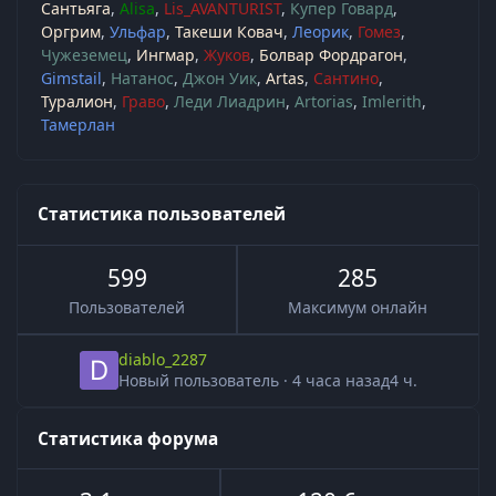
Сантьяга
Alisa
Lis_AVANTURIST
Купер Говард
Оргрим
Ульфар
Такеши Ковач
Леорик
Гомез
Чужеземец
Ингмар
Жуков
Болвар Фордрагон
Gimstail
Натанос
Джон Уик
Artas
Сантино
Туралион
Граво
Леди Лиадрин
Artorias
Imlerith
Тамерлан
Статистика пользователей
599
285
Пользователей
Максимум онлайн
diablo_2287
Новый пользователь
·
4 часа назад
4 ч.
Статистика форума