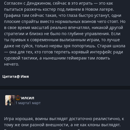
Согласен с Денджином, сейчас в это играть — это как
пытаться разжечь костер под ливнем в Новом лагере.
Графика там сейчас такая, что глаза быстро устанут, одни
плоские спрайты вместо нормальных воинов чего стоят. Но
в свое время масштаб реально впечатлял, никакой другой
стратегии и близко не было по глубине управления. Если
ты привык к современным вылизанным играм, то лучше
даже не суйся, только нервы зря попортишь. Старая школа
— она для тех, кто готов терпеть корявый интерфейс ради
суровой тактики, а нынешним геймерам там ловить
нечего.
Цитата
@ Имя
Итилсил
1 марта
1 март
Игра хорошая, воины выглядят достаточно реалистично, к
тому же они разной внешности, а не как клоны выглядят.