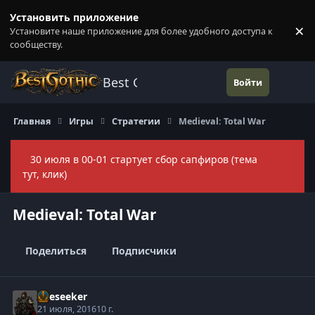
Перейти к содержанию
Установить приложение
×
Установите наше приложение для более удобного доступа к
П
сообществу.
Best Gothic Forums
Войти
Главная
Игры
Стратегии
Medieval: Total War
30 июля в 00-01 стартует сбор сапфиров (тема
Скры
тут, клик)
Medieval: Total War
Поделиться
Подписчики
Oreseeker
21 июля, 2016
10 г.