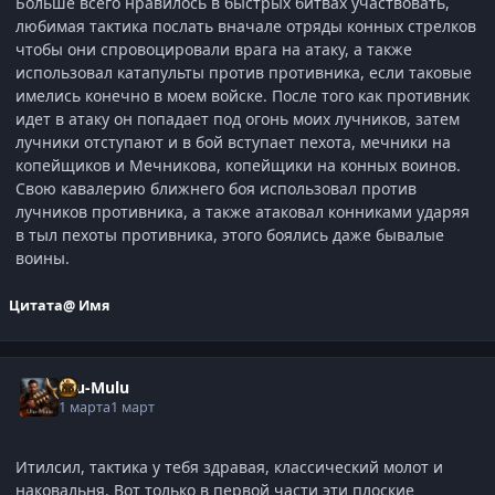
Больше всего нравилось в быстрых битвах участвовать,
любимая тактика послать вначале отряды конных стрелков
чтобы они спровоцировали врага на атаку, а также
использовал катапульты против противника, если таковые
имелись конечно в моем войске. После того как противник
идет в атаку он попадает под огонь моих лучников, затем
лучники отступают и в бой вступает пехота, мечники на
копейщиков и Мечникова, копейщики на конных воинов.
Свою кавалерию ближнего боя использовал против
лучников противника, а также атаковал конниками ударяя
в тыл пехоты противника, этого боялись даже бывалые
воины.
Цитата
@ Имя
Ulu-Mulu
1 марта
1 март
Итилсил, тактика у тебя здравая, классический молот и
наковальня. Вот только в первой части эти плоские