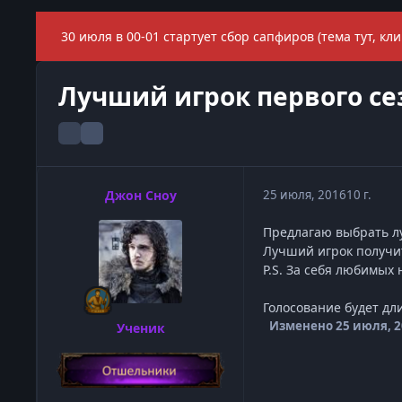
30 июля в 00-01 стартует сбор сапфиров (тема тут, кли
Лучший игрок первого с
Джон Сноу
25 июля, 2016
10 г.
Предлагаю выбрать лу
Лучший игрок получит
P.S. За себя любимых н
Голосование будет дли
Изменено
25 июля, 
Ученик