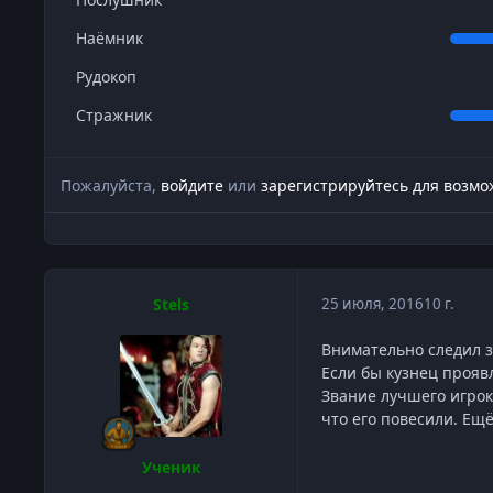
Наёмник
Рудокоп
Стражник
Пожалуйста,
войдите
или
зарегистрируйтесь
для возмож
Stels
25 июля, 2016
10 г.
Внимательно следил з
Если бы кузнец проявл
Звание лучшего игрок
что его повесили. Ещ
Ученик