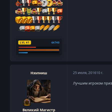
LVL 41
64740
Нээлниш
25 июля, 2016
10 г.
Лучшим игроком призн
Великий Магистр