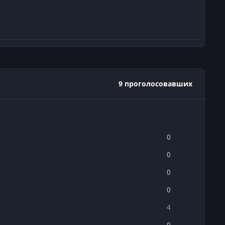
9 проголосовавших
0
0
0
0
4
0