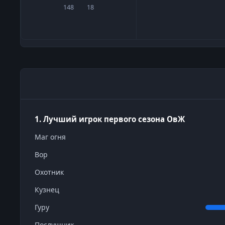
148
18
сообщения
Репутация
1. Лучший игрок первого сезона ОвЖ
Маг огня
Вор
Охотник
Кузнец
Гуру
Послушник