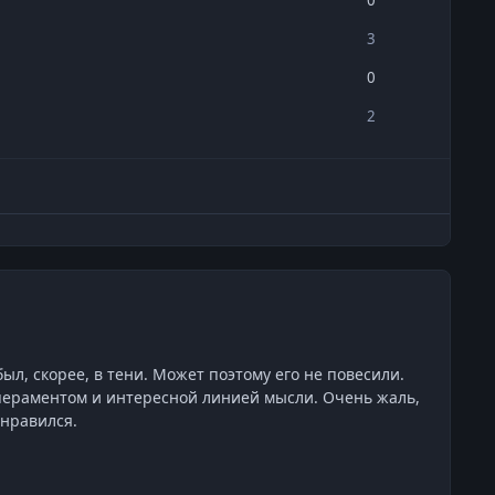
3
0
2
был, скорее, в тени. Может поэтому его не повесили.
мпераментом и интересной линией мысли. Очень жаль,
онравился.