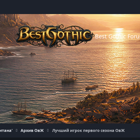
Best Gothic For
итана'
Архив ОвЖ
Лучший игрок первого сезона ОвЖ