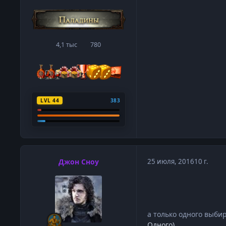
4,1 тыс
780
сообщения
Репутация
LVL 44
383
Джон Сноу
25 июля, 2016
10 г.
а только одного выби
Одного)