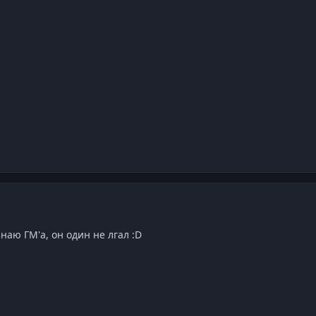
аю ГМ'а, он один не лгал :D