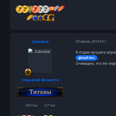
Zuboskal
25 июля, 2016
10 г.
Я отдам лучшего игрок
,
@Half-Orc
Очевидно, это же опро
Глашатай Вечности
18,9 тыс
2,7 тыс
сообщения
Репутация