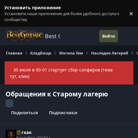
Перейти к содержанию
Установить приложение
×
Установите наше приложение для более удобного доступа к
П
сообществу.
Best Gothic Forums
Войти
Главная
Кладбище
Могила Тем
Наследие Лагерей
30 июля в 00-01 стартует сбор сапфиров (тема
Скры
тут, клик)
Обращения к Старому лагерю
Поделиться
Подписчики
Асгхан
8 октября, 2016
9 г.