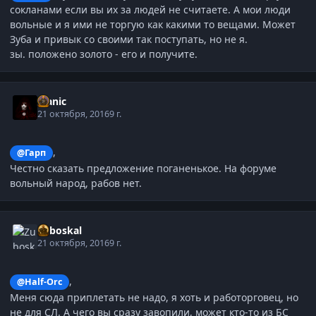
сокланами если вы их за людей не считаете. А мои люди
вольные и я ими не торгую как какими то вещами. Может
Зуба и привык со своими так поступать, но не я.
зы. положено золото - его и получите.
Manic
21 октября, 2016
9 г.
,
@Гарп
Честно сказать предложение поганенькое. На форуме
вольный народ, рабов нет.
Zuboskal
21 октября, 2016
9 г.
,
@Half-Orc
Меня сюда приплетать не надо, я хоть и работорговец, но
не для СЛ. А чего вы сразу завопили, может кто-то из БС