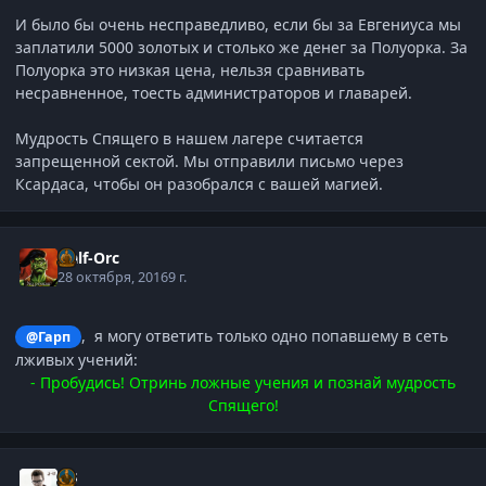
И было бы очень несправедливо, если бы за Евгениуса мы
заплатили 5000 золотых и столько же денег за Полуорка. За
Полуорка это низкая цена, нельзя сравнивать
несравненное, тоесть администраторов и главарей.
Мудрость Спящего в нашем лагере считается
запрещенной сектой. Мы отправили письмо через
Ксардаса, чтобы он разобрался с вашей магией.
Half-Orc
28 октября, 2016
9 г.
, я могу ответить только одно попавшему в сеть
@Гарп
лживых учений:
- Пробудись! Отринь ложные учения и познай мудрость
Спящего!
j-G