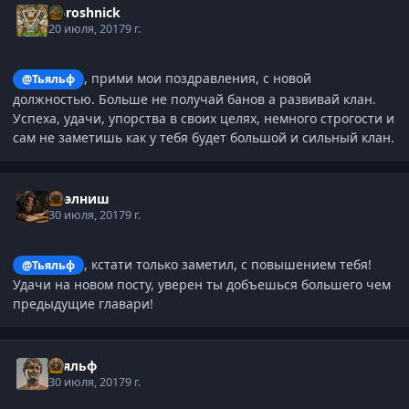
Doroshnick
20 июля, 2017
9 г.
, прими мои поздравления, с новой
@Тьяльф
должностью. Больше не получай банов а развивай клан.
Успеха, удачи, упорства в своих целях, немного строгости и
сам не заметишь как у тебя будет большой и сильный клан.
Нээлниш
30 июля, 2017
9 г.
, кстати только заметил, с повышением тебя!
@Тьяльф
Удачи на новом посту, уверен ты добъешься большего чем
предыдущие главари!
Тьяльф
30 июля, 2017
9 г.