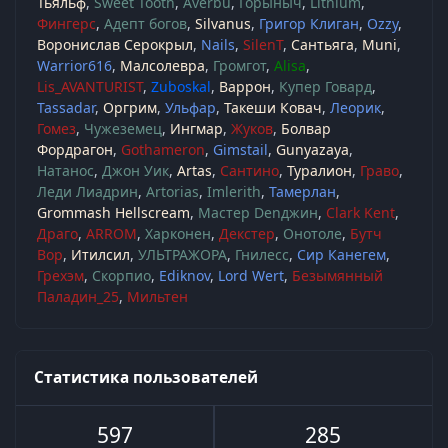
Тьяльф
Sweet Tooth
Averbu
Горыныч
Lithium
Фингерс
Адепт богов
Silvanus
Григор Клиган
Ozzy
Воронислав Серокрыл
Nails
SilenT
Сантьяга
Muni
Warrior616
Малсолевра
Громгот
Alisa
Lis_AVANTURIST
Zuboskal
Варрон
Купер Говард
Tassadar
Оргрим
Ульфар
Такеши Ковач
Леорик
Гомез
Чужеземец
Ингмар
Жуков
Болвар
Фордрагон
Gothameron
Gimstail
Gunyazaya
Натанос
Джон Уик
Artas
Сантино
Туралион
Граво
Леди Лиадрин
Artorias
Imlerith
Тамерлан
Grommash Hellscream
Мастер Denджин
Clark Kent
Драго
ARROM
Харконен
Декстер
Онотоле
Бутч
Вор
Итилсил
УЛЬТРАЖОРА
Гнилесс
Сир Канегем
Грехэм
Скорпио
Ediknov
Lord Wert
Безымянный
Паладин_25
Мильтен
Статистика пользователей
597
285