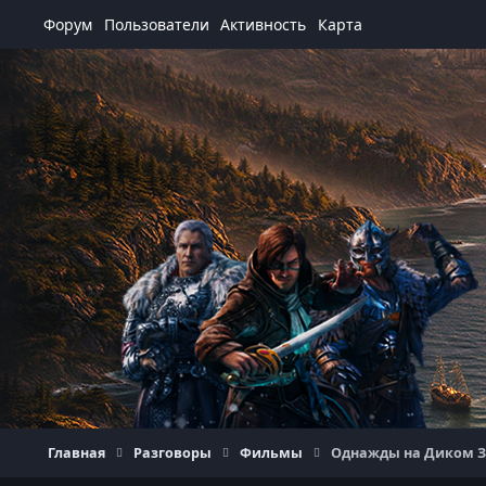
Перейти к содержанию
Форум
Пользователи
Активность
Карта
Главная
Разговоры
Фильмы
Однажды на Диком Запа