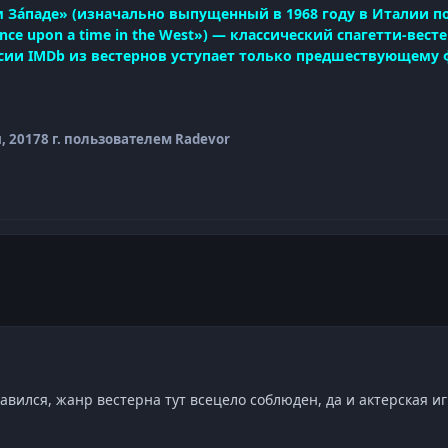
 За́паде» (изначально выпущенный в 1968 году в Италии под 
nce upon a time in the West») — классический спагетти-вес
ии IMDb из вестернов уступает только предшествующему ф
, 2017
8 г.
пользователем Radevor
вился, жанр вестерна тут всецело соблюден, да и актерская иг