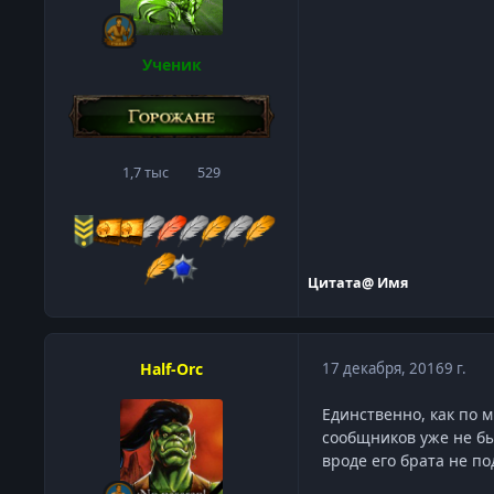
Ученик
1,7 тыс
529
сообщения
Репутация
Цитата
@ Имя
Half-Orc
17 декабря, 2016
9 г.
Единственно, как по м
сообщников уже не был
вроде его брата не п