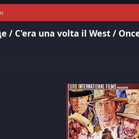
к)
 C'era una volta il West / Onc