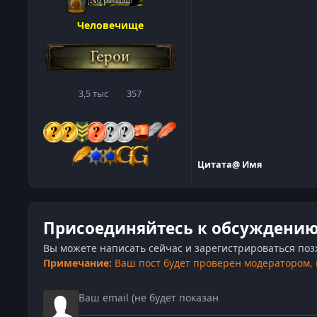
Человечище
3,5 тыс
357
сообщения
Репутация
Цитата
@ Имя
Присоединяйтесь к обсуждени
Вы можете написать сейчас и зарегистрироваться позже
Примечание:
Ваш пост будет проверен модератором,