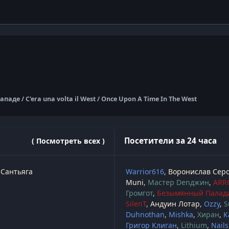
де / C'era una volta il West / Once Upon A Time In The West
Посетители за 24 часа
( Посмотреть всех )
Сантьяга
Warrior616
Воронислав Сер
Muni
Мастер Denджин
ARR
Громгот
Безымянный Палад
SilenT
Андуин Лотар
Ozzy
S
Duhnothan
Mishka
Хиран
К
Григор Клиган
Lithium
Nails