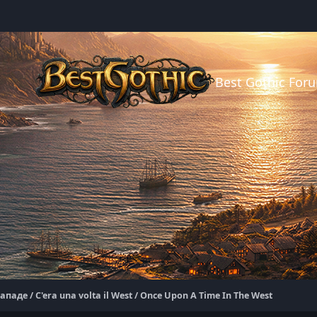
Best Gothic For
де / C'era una volta il West / Once Upon A Time In The West