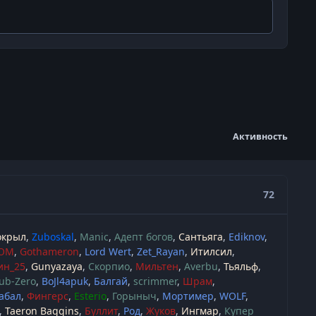
Активность
72
окрыл
Zuboskal
Manic
Адепт богов
Сантьяга
Ediknov
OM
Gothameron
Lord Wert
Zet_Rayan
Итилсил
ин_25
Gunyazaya
Скорпио
Мильтен
Averbu
Тьяльф
ub-Zero
BoJl4apuk
Балгай
scrimmer
Шрам
абал
Фингерс
Esterio
Горыныч
Мортимер
WOLF
Taeron Baggins
Буллит
Род
Жуков
Ингмар
Купер