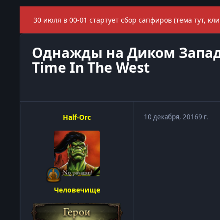
30 июля в 00-01 стартует сбор сапфиров (тема тут, кли
Однажды на Диком Западе /
Time In The West
Half-Orc
10 декабря, 2016
9 г.
Человечище