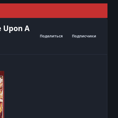
Скрыть 
e Upon A
Поделиться
Подписчики