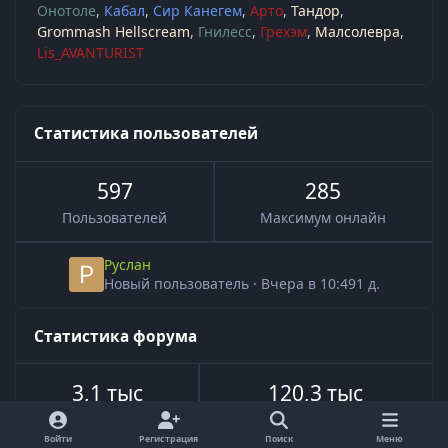
Онотоле
Кабал
Сир Канегем
Арто
Тандор
Grommash Hellscream
Гнилесс
Грехэм
Малсолевра
Lis_AVANTURIST
Статистика пользователей
597
285
Пользователей
Максимум онлайн
Руслан
Новый пользователь
·
Вчера в 10:49
1 д.
Статистика форума
3,1 тыс
120,3 тыс
Всего тем
Всего сообщений
Войти
Регистрация
Поиск
Меню