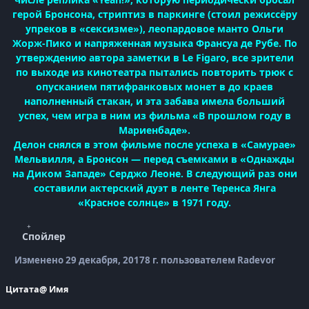
герой Бронсона, стриптиз в паркинге (стоил режиссёру
упреков в «сексизме»), леопардовое манто Ольги
Жорж-Пико и напряженная музыка Франсуа де Рубе. По
утверждению автора заметки в Le Figaro, все зрители
по выходе из кинотеатра пытались повторить трюк с
опусканием пятифранковых монет в до краев
наполненный стакан, и эта забава имела больший
успех, чем игра в ним из фильма «В прошлом году в
Мариенбаде».
Делон снялся в этом фильме после успеха в «Самурае»
Мельвилля, а Бронсон — перед съемками в «Однажды
на Диком Западе» Серджо Леоне. В следующий раз они
составили актерский дуэт в ленте Теренса Янга
«Красное солнце» в 1971 году.
Спойлер
Изменено
29 декабря, 2017
8 г.
пользователем Radevor
Цитата
@ Имя