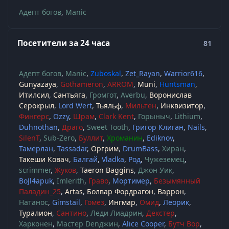
Адепт богов
Manic
Посетители за 24 часа
81
Адепт богов
Manic
Zuboskal
Zet_Rayan
Warrior616
Gunyazaya
Gothameron
ARROM
Muni
Huntsman
Итилсил
Сантьяга
Громгот
Averbu
Воронислав
Серокрыл
Lord Wert
Тьяльф
Мильтен
Инквизитор
Фингерс
Ozzy
Шрам
Clark Kent
Горыныч
Lithium
Duhnothan
Драго
Sweet Tooth
Григор Клиган
Nails
SilenT
Sub-Zero
Буллит
Хроманин
Ediknov
Тамерлан
Tassadar
Оргрим
DrumBass
Хиран
Такеши Ковач
Балгай
Vladka
Род
Чужеземец
scrimmer
Жуков
Taeron Baggins
Джон Уик
BoJl4apuk
Imlerith
Граво
Мортимер
Безымянный
Паладин_25
Artas
Болвар Фордрагон
Варрон
Натанос
Gimstail
Гомез
Ингмар
Омид
Леорик
Туралион
Сантино
Леди Лиадрин
Декстер
Харконен
Мастер Denджин
Alice Cooper
Бутч Вор