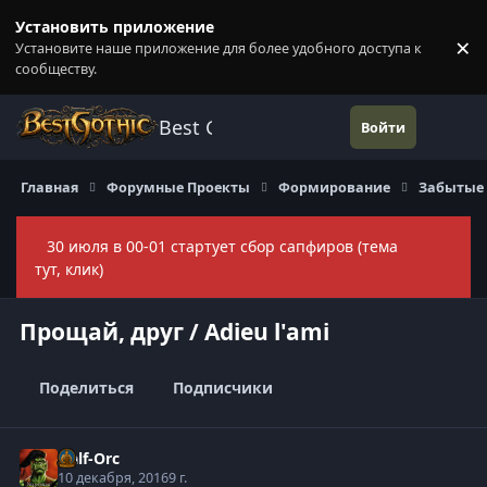
Перейти к содержанию
Установить приложение
×
Установите наше приложение для более удобного доступа к
П
сообществу.
Best Gothic Forums
Войти
Главная
Форумные Проекты
Формирование
Забытые
30 июля в 00-01 стартует сбор сапфиров (тема
Скры
тут, клик)
Прощай, друг / Adieu l'ami
Поделиться
Подписчики
Half-Orc
10 декабря, 2016
9 г.