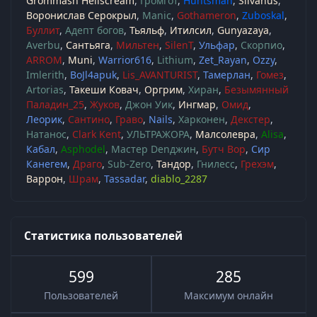
Grommash Hellscream
Громгот
Huntsman
Silvanus
Воронислав Серокрыл
Manic
Gothameron
Zuboskal
Буллит
Адепт богов
Тьяльф
Итилсил
Gunyazaya
Averbu
Сантьяга
Мильтен
SilenT
Ульфар
Скорпио
ARROM
Muni
Warrior616
Lithium
Zet_Rayan
Ozzy
Imlerith
BoJl4apuk
Lis_AVANTURIST
Тамерлан
Гомез
Artorias
Такеши Ковач
Оргрим
Хиран
Безымянный
Паладин_25
Жуков
Джон Уик
Ингмар
Омид
Леорик
Сантино
Граво
Nails
Харконен
Декстер
Натанос
Clark Kent
УЛЬТРАЖОРА
Малсолевра
Alisa
Кабал
Asphodel
Мастер Denджин
Бутч Вор
Сир
Канегем
Драго
Sub-Zero
Тандор
Гнилесс
Грехэм
Варрон
Шрам
Tassadar
diablo_2287
Статистика пользователей
599
285
Пользователей
Максимум онлайн