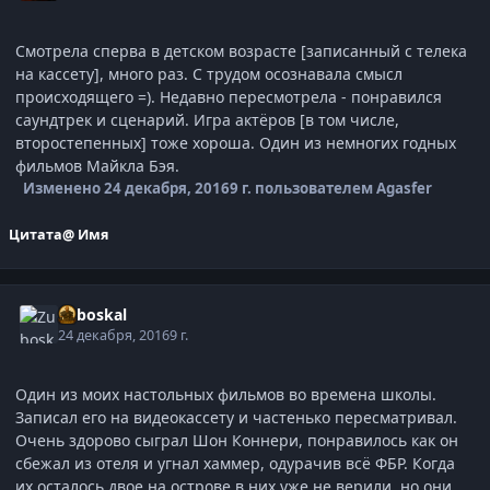
Смотрела сперва в детском возрасте [записанный с телека
на кассету], много раз. С трудом осознавала смысл
происходящего =). Недавно пересмотрела - понравился
саундтрек и сценарий. Игра актёров [в том числе,
второстепенных] тоже хороша. Один из немногих годных
фильмов Майкла Бэя.
Изменено
24 декабря, 2016
9 г.
пользователем Agasfer
Цитата
@ Имя
Zuboskal
24 декабря, 2016
9 г.
Один из моих настольных фильмов во времена школы.
Записал его на видеокассету и частенько пересматривал.
Очень здорово сыграл Шон Коннери, понравилось как он
сбежал из отеля и угнал хаммер, одурачив всё ФБР. Когда
их осталось двое на острове в них уже не верили, но они