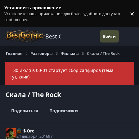
Перейти к содержанию
Установить приложение
×
Установите наше приложение для более удобного доступа к
П
сообществу.
Best Gothic Forums
Войти
Главная
Разговоры
Фильмы
Скала / The Rock
30 июля в 00-01 стартует сбор сапфиров (тема
Скры
тут, клик)
Скала / The Rock
Поделиться
Подписчики
Half-Orc
24 декабря, 2016
9 г.