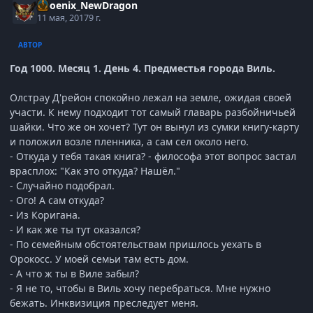
Phoenix_NewDragon
11 мая, 2017
9 г.
АВТОР
Год 1000. Месяц 1. День 4. Предместья города Виль.
Олстрау Д'рейон спокойно лежал на земле, ожидая своей
участи. К нему подходит тот самый главарь разбойничьей
шайки. Что же он хочет? Тут он вынул из сумки книгу-карту
и положил возле пленника, а сам сел около него.
- Откуда у тебя такая книга? - философа этот вопрос застал
врасплох: "Как это откуда? Нашёл."
- Случайно подобрал.
- Ого! А сам откуда?
- Из Коригана.
- И как же ты тут оказался?
- По семейным обстоятельствам пришлось уехать в
Орокосс. У моей семьи там есть дом.
- А что ж ты в Виле забыл?
- Я не то, чтобы в Виль хочу перебраться. Мне нужно
бежать. Инквизиция преследует меня.