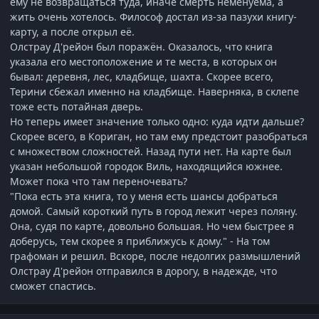
ему не возвращаться туда, иначе смерть неменуема, а
жить очень хотелось. Философ достал из-за пазухи книгу-
карту, а после открыл её.
Олстрау Д'рейон был поражён. Оказалось, что книга
указала его местоположение и те места, в которых он
бывал: деревня, лес, кладбище, шахта. Скорее всего,
Терини сбежал именно на кладбище. Наверняка, в склепе
тоже есть потайная дверь.
Но теперь имеет значение только одно: куда идти дальше?
Скорее всего, в Кориган, но там ему предстоит разобраться
с множеством сложностей. Назад пути нет. На карте был
указан небольшой городок Виль, находящийся южнее.
Может пока что там переночевать?
"Пока есть эта книга, то у меня есть шансы добраться
домой. Самый короткий путь в город лежит через поляну.
Она, судя по карте, довольно большая. Но чем быстрее я
доберусь, тем скорее я приближусь к дому." - На том
графоман и решил. Вскоре, после недолгих размышлений
Олстрау Д'рейон отправился в дорогу, в надежде, что
сможет спастись.