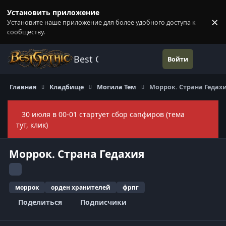
Перейти к содержанию
Установить приложение
×
Установите наше приложение для более удобного доступа к
П
сообществу.
Best Gothic Forums
Войти
Главная
Кладбище
Могила Тем
Моррок. Страна Гедах
30 июля в 00-01 стартует сбор сапфиров (тема
Скры
тут, клик)
Моррок. Страна Гедахия
моррок
орден хранителей
фрпг
Поделиться
Подписчики