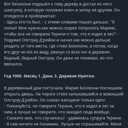
Вот Беолкони подошёл к тому дереву и достал из него
шкатулку, в которую положил ключ и запер её другим. Он
огляделся и пробормотал:
- Здесь кто-то был, - с этими словами пошёл дальше. "Я
попал! Мне нужно как можно скорее попросить Марию,
чтобы она не говорила Терини о том, что я ходил в лес!" -
Подумал Олстрау Д'рейон и начал как можно дальше
уходить от того места, где стоял Беолкони, а потом, когда
его друг исчез из виду, рванул со всех ног в деревню.
Бедный, бедный Олстрау. Он даже не понимал, во что
ввязался.
Год 1000. Месяц 1. День 3. Деревня Иритон.
В деревянный дом постучали. Мария Беолкони поспешила
открыть дверь. На пороге стоял запыхавшийся и взмокший
Олстрау Д'рейон. Он сказал женщине только одно:
- Пожалуйста, не говорите Терини, что я ходил в лес за
ним, а лучше не говорите, что заходил сюда вообще.
- Скажите мне, что случилось? - удивилась супруга Терини.
- Я сам ничего не понимаю. Лучше не спрашивайте. Меня