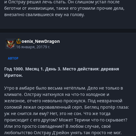
и Олстрау решил лечь спать. Он слишком устал после
беготни от инквизиции, также его утомили прочие дела,
внезапно свалившиеся ему на голову.
Phoenix_NewDragon
16 января, 2017
9 г.
АВТОР
Год 1000. Месяц 1. День 3. Место действия: деревня
Иритон.
Утро в амбаре было весьма нетёплым. Дело не только в
климате. Олстрау наткнулся на что-то холодное и
железное, отчего невольно проснулся. Под невзрачной
соломой лежал окровавленный серп. Беглец протёр глаза:
уж не снится ли ему? Нет, это не сон. Что же тогда
происходит с его другом? Может Терини что-то скрывает?
Или это просто совпадение? В любом случае, своё
любопытство Олстрау Д'рейон унять так просто не мог.