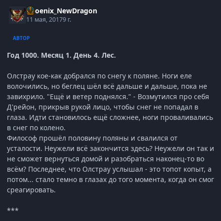
Phoenix_NewDragon
11 мая, 2017
9 г.
АВТОР
Год 1000. Месяц 1. День 4. Лес.
Олстрау кое-как добрался по снегу к поляне. Ноги еле
волочились, но беглец шёл всё дальше и дальше, пока не
завихрило. "Ещё и ветер поднялся." - Возмутился про себя
Д'рейон, прикрыв рукой лицо, чтобы снег не попадал в
глаза. Идти становилось ещё сложнее, ноги проваливались
в снег по колено.
Философ прошёл половину поляны и свалился от
усталости. Неужели всё закончится здесь? Неужели он так и
не сможет вернуться домой и разобраться наконец-то во
всём? Последнее, что Олстрау услышал - это топот копыт, а
потом... стало темно в глазах до того момента, когда он смог
среагировать.
***