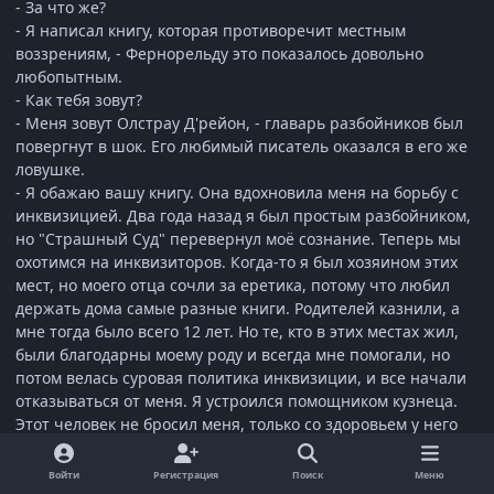
- За что же?
- Я написал книгу, которая противоречит местным
воззрениям, - Фернорельду это показалось довольно
любопытным.
- Как тебя зовут?
- Меня зовут Олстрау Д'рейон, - главарь разбойников был
повергнут в шок. Его любимый писатель оказался в его же
ловушке.
- Я обажаю вашу книгу. Она вдохновила меня на борьбу с
инквизицией. Два года назад я был простым разбойником,
но "Страшный Суд" перевернул моё сознание. Теперь мы
охотимся на инквизиторов. Когда-то я был хозяином этих
мест, но моего отца сочли за еретика, потому что любил
держать дома самые разные книги. Родителей казнили, а
мне тогда было всего 12 лет. Но те, кто в этих местах жил,
были благодарны моему роду и всегда мне помогали, но
потом велась суровая политика инквизиции, и все начали
отказываться от меня. Я устроился помощником кузнеца.
Этот человек не бросил меня, только со здоровьем у него
были проблемы, и он вскоре умер. Так я в 15 лет подался в
разбойники, - развязывал Фернорельд пленника. - Теперь
Войти
Регистрация
Поиск
Меню
ты свободен. Я не могу позволить, чтобы моего брата по