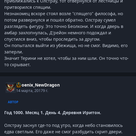
приближались к Олстрау, тот отвернулся от лестницы и
притворился спящим.
Незнакомец вскоре стоял возле "спящего" философа, но
потом развернулся и пошёл обратно. Олстрау сумел
разглядеть фигуру. Это точно Беолкони. И когда дверь в
амбар захлопнулась, Д'рейон немного подождал и
спустился вниз, чтобы проследить за другом.
Он попытался выйти из убежища, но не смог. Видимо, его
заперли.
Значит Терини не хотел, чтобы за ним шли. Он точно что-
то скрывает.
Phoenix_NewDragon
14 марта, 2017
9 г.
АВТОР
Год 1000. Месяц 1. День 4. Деревня Иритон.
Олстрау заснул где-то под утро, когда небо становилось
едва светлым. Его даже не смог разбудить скрип двери.