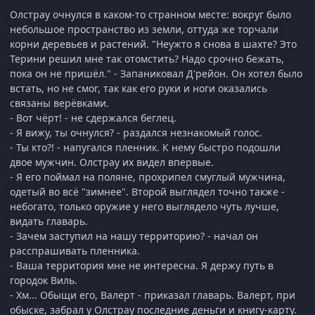
Олстрау очнулся в каком-то странном месте: вокруг было
небольшое пространство из земли, оттуда же торчали
корни деревьев и растений. "Неужто я снова в шахте? Это
Терини решил мне так отомстить? Надо срочно бежать,
пока он не пришёл." - Запаниковал Д'рейон. Он хотел было
встать, но не смог, так как его руки и ноги оказались
связаны верёвками.
- Вот чёрт! - не сдержался беглец.
- Я вижу, ты очнулся? - раздался незнакомый голос.
- Ты кто?! - напугался пленник. К нему быстро подошли
двое мужчин. Олстрау их видел впервые.
- Я его поймал на поляне, прохрипел смуглый мужчина,
одетый во всё "зимнее". Второй выглядел точно также -
небогато, только оружие у него выглядело чуть лучше,
видать главарь.
- Зачем заступил на нашу территорию? - начал он
расспрашивать пленника.
- Ваша территория мне не интересна. Я держу путь в
городок Виль.
- Хм... Обыщи его, Валерт - приказал главарь. Валерт, при
обыске, забрал у Олстрау последние деньги и книгу-карту.