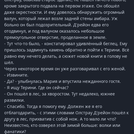
кроме закрытого подвала на первом этаже. Он обошёл
даже окрестности. И ему довелось обнаружить огромный
валун, который лежал возле задней стены амбара. Уж
больно он был подозрительный. Д'рейон едва его
отодвинул, и под валуном оказалось небольшое
прямоугольное отверстие, проделанное в земле.
- Тут что-то было, - констатировал удивлённый беглец. Ему
пришлось задвинуть камень обратно и пойти к Терини. Всё
равно ему нечего делать, а сюжет новой книги в голову не
шёл.
Через некоторое время он уже разговаривал с его женой.
- Извините.
- Да? - улыбнулась Мария и впустила нежданного гостя.
- Я ищу Терини. Где он сейчас?
- Он пошёл в лес, за хворостом. Тут недалеко, южнее
развилки.
- Спасибо. Тогда я помогу ему. Должен же я его
отблагодарить, - с этими словами Олстрау Д'рейон пошёл к
другу в лес, прихватив с собой нож. А то мало ли что?
Неизвестно, кто озверел этой зимой больше: волки или
фанатики?