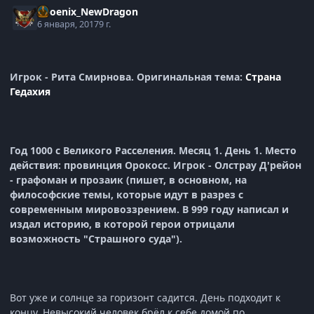
Phoenix_NewDragon
6 января, 2017
9 г.
Игрок - Рита Смирнова. Оригинальная тема:
Страна
Гедахия
Год 1000 с Великого Расселения. Месяц 1. День 1. Место
действия: провинция Орокосс. Игрок - Олстрау Д'рейон
- графоман и прозаик (пишет, в основном, на
философские темы, которые идут в разрез с
современным мировоззрением. В 999 году написал и
издал историю, в которой герои отрицали
возможность "Страшного суда").
Вот уже и солнце за горизонт садится. День подходит к
концу. Невысокий человек брёл к себе домой по