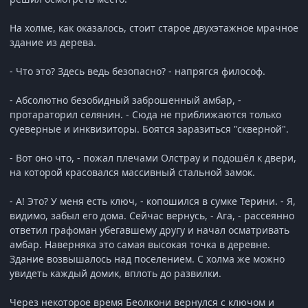
На холме, как оказалось, стоит старое двухэтажное мрачное
здание из дерева.
- Что это? Здесь ведь безопасно? - напрягся философ.
- Абсолютно безобидный заброшенный амбар, -
протараторил селянин. - Сюда не приближаются только
суеверные и инквизиторы. Боятся заразиться "скверной".
- Вот оно что, - пожал плечами Олстрау и подошёл к двери,
на которой красовался массивный стальной замок.
- А! Это? У меня есть ключ, - копошился в сумке Терини. - Я,
видимо, забыл его дома. Сейчас вернусь, - Ага, - рассеянно
ответил графоман убегавшему другу и начал осматривать
амбар. Наверняка это самая высокая точка в деревне.
Здание возвышалось над поселением. С холма же можно
увидеть каждый домик, вплоть до развилки.
Через некоторое время Беолкони вернулся с ключом и