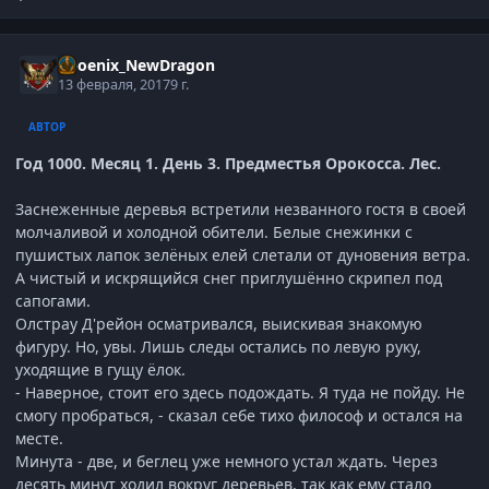
Phoenix_NewDragon
13 февраля, 2017
9 г.
АВТОР
Год 1000. Месяц 1. День 3. Предместья Орокосса. Лес.
Заснеженные деревья встретили незванного гостя в своей
молчаливой и холодной обители. Белые снежинки с
пушистых лапок зелёных елей слетали от дуновения ветра.
А чистый и искрящийся снег приглушённо скрипел под
сапогами.
Олстрау Д'рейон осматривался, выискивая знакомую
фигуру. Но, увы. Лишь следы остались по левую руку,
уходящие в гущу ёлок.
- Наверное, стоит его здесь подождать. Я туда не пойду. Не
смогу пробраться, - сказал себе тихо философ и остался на
месте.
Минута - две, и беглец уже немного устал ждать. Через
десять минут ходил вокруг деревьев, так как ему стало