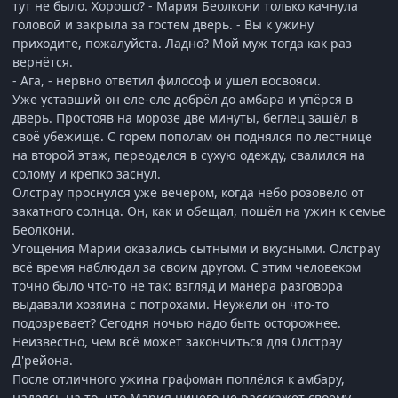
тут не было. Хорошо? - Мария Беолкони только качнула
головой и закрыла за гостем дверь. - Вы к ужину
приходите, пожалуйста. Ладно? Мой муж тогда как раз
вернётся.
- Ага, - нервно ответил философ и ушёл восвояси.
Уже уставший он еле-еле добрёл до амбара и упёрся в
дверь. Простояв на морозе две минуты, беглец зашёл в
своё убежище. С горем пополам он поднялся по лестнице
на второй этаж, переоделся в сухую одежду, свалился на
солому и крепко заснул.
Олстрау проснулся уже вечером, когда небо розовело от
закатного солнца. Он, как и обещал, пошёл на ужин к семье
Беолкони.
Угощения Марии оказались сытными и вкусными. Олстрау
всё время наблюдал за своим другом. С этим человеком
точно было что-то не так: взгляд и манера разговора
выдавали хозяина с потрохами. Неужели он что-то
подозревает? Сегодня ночью надо быть осторожнее.
Неизвестно, чем всё может закончиться для Олстрау
Д'рейона.
После отличного ужина графоман поплёлся к амбару,
надеясь на то, что Мария ничего не расскажет своему