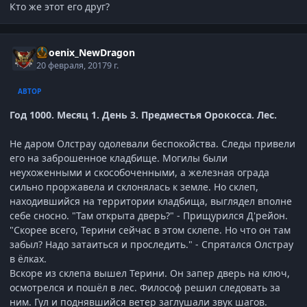
Кто же этот его друг?
Phoenix_NewDragon
20 февраля, 2017
9 г.
АВТОР
Год 1000. Месяц 1. День 3. Предместья Орокосса. Лес.
Не даром Олстрау одолевали беспокойства. Следы привели
его на заброшенное кладбище. Могилы были
неухоженными и скособоченными, а железная ограда
сильно проржавела и склонялась к земле. Но склеп,
находившийся на территории кладбища, выглядел вполне
себе сносно. "Там открыта дверь?" - Прищурился Д'рейон.
"Скорее всего, Терини сейчас в этом склепе. Но что он там
забыл? Надо затаиться и проследить." - Спрятался Олстрау
в ёлках.
Вскоре из склепа вышел Терини. Он запер дверь на ключ,
осмотрелся и пошёл в лес. Философ решил следовать за
ним. Гул и поднявшийся ветер заглушали звук шагов.