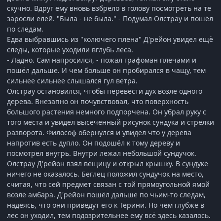
скучно. Вдруг ему вновь взбрело в голову посмотреть на те
заросли елей. "Была - не была." - Подумал Олстрау и пошёл
по следам.
Едва выбравшись из "колючего плена" Д'рейон увидел ещё
следы, которые уходили вглубь леса.
- Ладно. Сам напросился, - пожал графоман плечами и
пошёл дальше. И чем больше он пробирался в чащу, тем
сильнее сильнее слышался гул ветра.
Олстрау остановился, чтобы перевести дух возле одного
дерева. Внезапно он почувствовал, что поверхность
большого растения немного подпорчена. Он убрал руку с
того места и увидел высеченный рисунок сундука и стрелки
разворота. Философ обернулся и увидел что у дерева
напротив есть дупло. Он подошёл к тому дереву и
посмотрел внутрь. Внутри лежал небольшой сундучок.
Олстрау Д'рейон взял вещицу и открыл крышку. В сундуке
ничего не оказалось. Беглец положил сундучок на место,
считая, что сей предмет связан с той прямоугольной ямой
возле амбара. Д'рейон пошёл дальше по чьим-то следам,
надеясь, что они приведут его к Терини. Но чем глубже в
лес он уходил, тем подозрительнее ему всё здесь казалось.