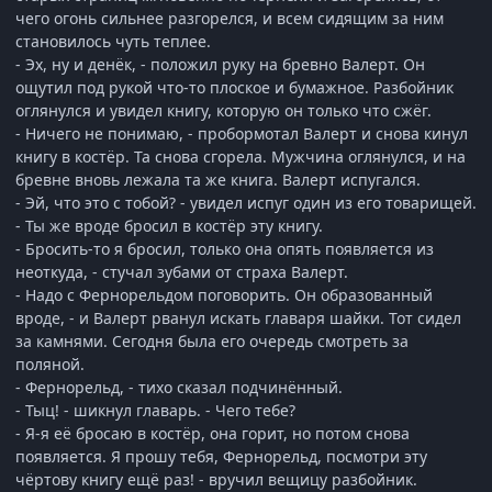
чего огонь сильнее разгорелся, и всем сидящим за ним
становилось чуть теплее.
- Эх, ну и денёк, - положил руку на бревно Валерт. Он
ощутил под рукой что-то плоское и бумажное. Разбойник
оглянулся и увидел книгу, которую он только что сжёг.
- Ничего не понимаю, - пробормотал Валерт и снова кинул
книгу в костёр. Та снова сгорела. Мужчина оглянулся, и на
бревне вновь лежала та же книга. Валерт испугался.
- Эй, что это с тобой? - увидел испуг один из его товарищей.
- Ты же вроде бросил в костёр эту книгу.
- Бросить-то я бросил, только она опять появляется из
неоткуда, - стучал зубами от страха Валерт.
- Надо с Фернорельдом поговорить. Он образованный
вроде, - и Валерт рванул искать главаря шайки. Тот сидел
за камнями. Сегодня была его очередь смотреть за
поляной.
- Фернорельд, - тихо сказал подчинённый.
- Тыц! - шикнул главарь. - Чего тебе?
- Я-я её бросаю в костёр, она горит, но потом снова
появляется. Я прошу тебя, Фернорельд, посмотри эту
чёртову книгу ещё раз! - вручил вещицу разбойник.