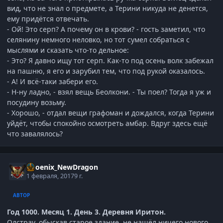
вид, что не знал о предмете, а Терини никуда не денется,
ему придётся отвечать.
- Ой! Это серп? А почему он в крови? - гость заметил, что
селянину немного неловко, но тот сумел собраться с
мыслями и сказать что-то дельное:
- Это? Я давно ищу тот серп. Как-то под осень волк забежал
на пашню, я его и зарубил тем, что под рукой оказалось.
- А! И всё-таки забери его.
- Н-ну ладно, - взял вещь Беолкони. - Ты поел? Тогда я уж и
посудину возьму.
- Хорошо, - отдал вещи графоман и дождался, когда Терини
уйдёт, чтобы спокойно осмотреть амбар. Вдруг здесь ещё
что завалялось?
Phoenix_NewDragon
1 февраля, 2017
9 г.
АВТОР
Год 1000. Месяц 1. День 3. Деревня Иритон.
Олстрау, обыскав старое здание, не нашёл ничего нового,