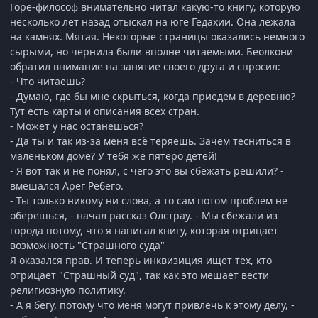
Горе-философ внимательно читал какую-то книгу, которую
несколько лет назад отыскал на юге Гедахии. Она лежала
на камнях. Мятая. Некоторые страницы оказались немного
сырыми, но чернила были вполне читаемыми. Беолкони
обратил внимание на занятие своего друга и спросил:
- Что читаешь?
- Думаю, где бы мне скрыться, когда приедем в деревню?
Тут есть карты и описания всех стран.
- Может у нас останешься?
- Да ты и так из-за меня всё теряешь. Зачем тесниться в
маленьком доме? У тебя же пятеро детей!
- Я вот так и не понял, с чего это вы сбежать решили? -
вмешался Арег Ребего.
- Ты только никому ни слова, а то сам потом проблем не
оберёшься, - начал рассказ Олстрау. - Мы сбежали из
города потому, что я написал книгу, которая отрицает
возможность "Страшного суда"
Я оказался прав. И теперь инквизиция ищет тех, кто
отрицает "Страшный суд", так как это мешает вести
религиозную политику.
- А я бегу, потому что меня могут привлечь к этому делу, -