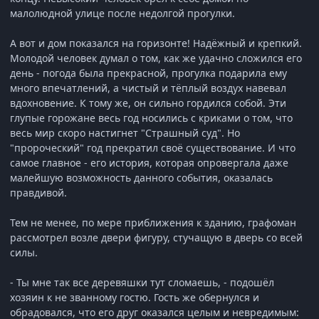
малолюдной улице после недолгой прогулки.
А вот и дом показался на горизонте! Надёжный и крепкий.
Молодой человек думал о том, как же удачно сложился его
день - погода была прекрасной, прогулка подарила ему
много впечатлений, а чистый и тёплый воздух навевал
вдохновение. К тому же, он сильно гордился собой. Эти
глупые горожане весь год носились с криками о том, что
весь мир скоро настигнет "Страшный суд". Но
"пророческий" год прекратил своё существование. И что
самое главное - его история, которая опровергала даже
малейшую возможность данного события, оказалась
правдивой.
Тем не менее, по мере приближения к зданию, графоман
рассмотрел возле двери фигуру, стучащую в дверь со всей
силы.
- Ты мне так все деревяшки тут сломаешь, - подошёл
хозяин к не званному гостю. Гость же обернулся и
обрадовался, что его друг оказался целым и невредимым: