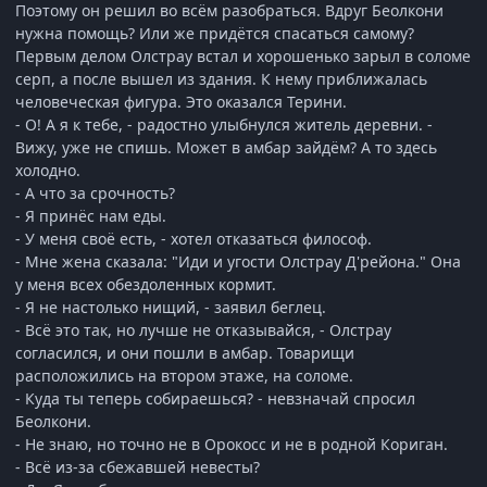
Поэтому он решил во всём разобраться. Вдруг Беолкони
нужна помощь? Или же придётся спасаться самому?
Первым делом Олстрау встал и хорошенько зарыл в соломе
серп, а после вышел из здания. К нему приближалась
человеческая фигура. Это оказался Терини.
- О! А я к тебе, - радостно улыбнулся житель деревни. -
Вижу, уже не спишь. Может в амбар зайдём? А то здесь
холодно.
- А что за срочность?
- Я принёс нам еды.
- У меня своё есть, - хотел отказаться философ.
- Мне жена сказала: "Иди и угости Олстрау Д'рейона." Она
у меня всех обездоленных кормит.
- Я не настолько нищий, - заявил беглец.
- Всё это так, но лучше не отказывайся, - Олстрау
согласился, и они пошли в амбар. Товарищи
расположились на втором этаже, на соломе.
- Куда ты теперь собираешься? - невзначай спросил
Беолкони.
- Не знаю, но точно не в Орокосс и не в родной Кориган.
- Всё из-за сбежавшей невесты?