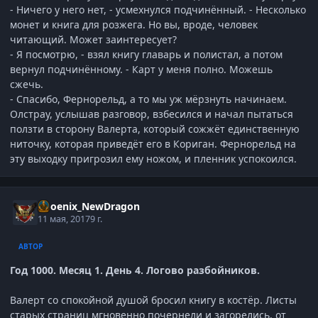
- Ничего у него нет, - усмехнулся подчинённый. - Несколько
монет и книга для розжега. Но вы, вроде, человек
читающий. Может заинтересует?
- Я посмотрю, - взял книгу главарь и полистал, а потом
вернул подчинённому. - Карт у меня полно. Можешь
сжечь.
- Спасибо, Фернорельд, а то мы уж мёрзнуть начинаем.
Олстрау, услышав разговор, взбесился и начал пытаться
ползти в сторону Валерта, который сожжёт единственную
ниточку, которая приведёт его в Кориган. Фернорельд на
эту выходку пригрозил ему ножом, и пленник успокоился.
Phoenix_NewDragon
11 мая, 2017
9 г.
АВТОР
Год 1000. Месяц 1. День 4. Логово разбойников.
Валерт со спокойной душой бросил книгу в костёр. Листы
старых страниц мгновенно почернели и загорелись, от