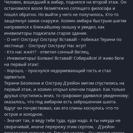
Человек, вошедший в амбар, поднялся на второй этаж. Он
остановился возле безмятежно сопящего философа и
пошёл обратно. Но выйти у него не получилось. Кто-то
защёлкнул замок снаружи. Хозяин амбара быстрым шагом
направился к ближайшему окошку и увидел, как
инквизиторы поджигали старое здание.
- О нет! Олстрау! Олстрау! Вставай! - побежал Терини по
лестнице. - Олстрау! Олстрау! Нас жгут!
- Кто нас жжёт? - ответил сонный беглец.
- Инквизиторы! Болван! Вставай! Собирайся! И живо беги
на первый этаж!
- Хорошо, - проснулся недоумевающий гость и стал
одеваться.
Терини Беолкони и Олстрау Д'рейон мигом спустились на
первый этаж, и хозяин открыл ключом подвал. Как только
друзья спустились вниз, то графоман удивился увиденному:
оказалось, что под амбаром есть заброшенная шахта.
Вдруг он почувствовал, как его спины коснулось что-то
острое и холодное.
- Значит так, я веду тебя туда, куда надо. А ты никуда не
сворачивай, иначе перережу этим серпом, - Д'рейон
постарался оглянуться. Ему это удалось. Он увидел своего