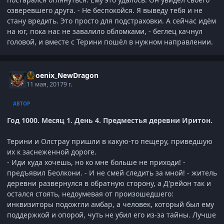
озверевшего друга. - Не беспокойся. Я выведу тебя и не
стану вредить. Это просто для подстраховки. А сейчас идём
на юг, пока нас не завалило обломками, - беглец качнул
головой, и вместе с Терини пошёл в нужном направлении.
Phoenix_NewDragon
11 мая, 2017
9 г.
АВТОР
Год 1000. Месяц 1. День 4. Предместья деревни Иритон.
Терини и Олстрау пришли в какую-то пещеру, приведшую
их к заснеженной дороге.
- Иди куда хочешь, но ко мне больше не приходи! -
предъявил Беолкони. - И не смей следить за мной! - житель
деревни развернулся в обратную сторону, а Д'рейон так и
остался стоять, недоумевая от произошедшего:
инквизиторы подожгли амбар, а человек, который был ему
поддержкой и опорой, чуть не убил его из-за тайны. Лучше