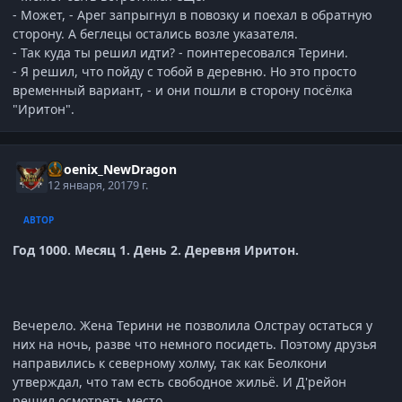
- Может, - Арег запрыгнул в повозку и поехал в обратную
сторону. А беглецы остались возле указателя.
- Так куда ты решил идти? - поинтересовался Терини.
- Я решил, что пойду с тобой в деревню. Но это просто
временный вариант, - и они пошли в сторону посёлка
"Иритон".
Phoenix_NewDragon
12 января, 2017
9 г.
АВТОР
Год 1000. Месяц 1. День 2. Деревня Иритон.
Вечерело. Жена Терини не позволила Олстрау остаться у
них на ночь, разве что немного посидеть. Поэтому друзья
направились к северному холму, так как Беолкони
утверждал, что там есть свободное жильё. И Д'рейон
решил осмотреть место.