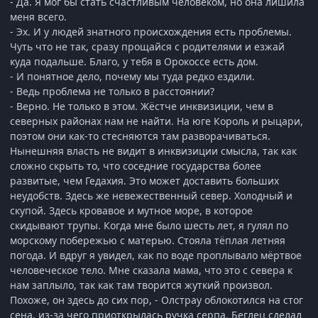
- Да. Я мог бы стать счастливым человеком, но она лишила
меня всего.
- Эх. И у людей знатного происхождения есть проблемы.
Чуть что не так, сразу прощайся с родителями и езжай
куда подальше. Благо, у тебя в Орокоссе есть дом.
- И понятное дело, почему мы туда редко ездили.
- Ведь проблема не только в расстоянии?
- Верно. Не только в этом. Жёстче инквизиции, чем в
северных районах нам не найти. На юге Король и рыцари,
поэтом они как-то стесняются там разворачиваться.
Нынешняя власть не видит в инквизиции смысла, так как
сложно скрыть то, что соседние государства более
развитые, чем Гедахия. Это может доставить больших
неудобств. Здесь же невежественный север. Холодный и
скупой. Здесь кровавое и мутное море, в которое
скидывают трупы. Когда мне было шесть лет, я гулял по
морскому побережью с матерью. Стояла тёплая летняя
погода. И вдруг я увидел, как по воде проплывало мёртвое
человеческое тело. Мне сказала мама, что это с севера к
нам заплыло, так как там творится жуткий произвол.
Похоже, он здесь до сих пор, - Олстрау облокотился на стог
сена, из-за чего приоткрылась ручка серпа. Беглец сделал