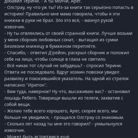
добавил Терини. - А ты молчи, Арег.
- Олстрау, ну что уж ты? Из-за книги так серьёзно попасть в
историю! Правильно мне мама говорила, чтобы я эти
книжки в руки не брал. Зло это всё, - махнул рукой
извозчик.
- Ну ты отвлеклись от своей странной книги. Лучше возьми
у меня сборник любовных сонат, - вытащил из сумки
Беолкони книжецу в бумажном переплёте.
- Спасибо, - ответил Д'рейон, раскрыл сборник и положил
себе на лицо, чтобы солнце в глаза не светило.
- Всё никак тот случай не забудешь? - спросил Терини.
Ответа не последовало. Вдруг хозяин повозки увидел
развилку и покосившийся указатель. На одной из стрелок
написано "Иритон".
- Вам туда, наверное? Ну что, высаживаю вас? - остановил
лошадь Ребего. Товарищи вышли из телеги, захватив с
собой вещи.
- Желаю тебе всего хорошего, Арег, скорее всего, мы
больше не увидимся, - прощался Олстрау со знакомым.
- Сколько лет назад ты мне это говорил? - ухмыльнулся
извозчик.
- Может быть встретимся ещё.