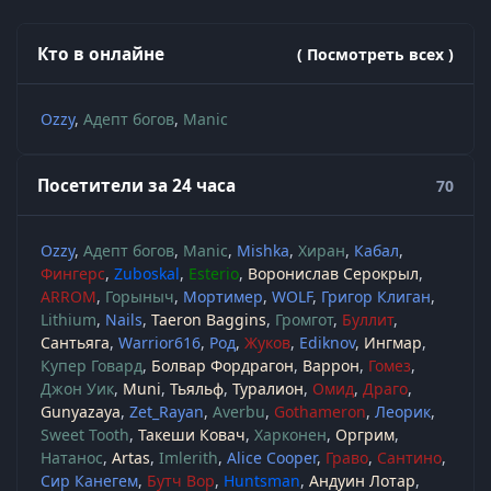
Кто в онлайне
( Посмотреть всех )
Ozzy
Адепт богов
Manic
Посетители за 24 часа
70
Ozzy
Адепт богов
Manic
Mishka
Хиран
Кабал
Фингерс
Zuboskal
Esterio
Воронислав Серокрыл
ARROM
Горыныч
Мортимер
WOLF
Григор Клиган
Lithium
Nails
Taeron Baggins
Громгот
Буллит
Сантьяга
Warrior616
Род
Жуков
Ediknov
Ингмар
Купер Говард
Болвар Фордрагон
Варрон
Гомез
Джон Уик
Muni
Тьяльф
Туралион
Омид
Драго
Gunyazaya
Zet_Rayan
Averbu
Gothameron
Леорик
Sweet Tooth
Такеши Ковач
Харконен
Оргрим
Натанос
Artas
Imlerith
Alice Cooper
Граво
Сантино
Сир Канегем
Бутч Вор
Huntsman
Андуин Лотар