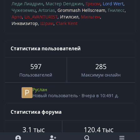
Леди Лиадрин
Мастер Denджин
Грехэм
Lord Wert
Чужеземец
Artorias
Grommash Hellscream
Гнилесс
Арто
Lis_AVANTURIST
Итилсил
Мильтен
Инквизитор
Шрам
Clark Kent
Статистика пользователей
597
285
Пользователей
Максимум онлайн
Руслан
Новый пользователь
·
Вчера в 10:49
1 д.
Статистика форума
3,1 тыс
120,4 тыс
Всего тем
Всего сообщений