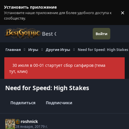
Перейти к содержанию
Установить приложение
×
Установите наше приложение для более удобного доступа к
П
сообществу.
Best Gothic Forums
Войти
Главная
Игры
Другие Игры
Need for Speed: High Stakes
30 июля в 00-01 стартует сбор сапфиров (тема
Скры
тут, клик)
Need for Speed: High Stakes
Поделиться
Подписчики
Doroshnick
28 января, 2017
9 г.