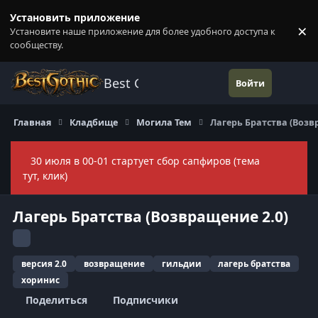
Перейти к содержанию
Установить приложение
×
Установите наше приложение для более удобного доступа к
П
сообществу.
Best Gothic Forums
Войти
Главная
Кладбище
Могила Тем
Лагерь Братства (Возв
30 июля в 00-01 стартует сбор сапфиров (тема
Скры
тут, клик)
Лагерь Братства (Возвращение 2.0)
версия 2.0
возвращение
гильдии
лагерь братства
хоринис
Поделиться
Подписчики