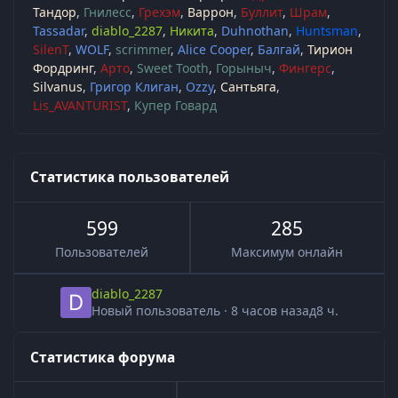
Тандор
Гнилесс
Грехэм
Варрон
Буллит
Шрам
Tassadar
diablo_2287
Никита
Duhnothan
Huntsman
SilenT
WOLF
scrimmer
Alice Cooper
Балгай
Тирион
Фордринг
Арто
Sweet Tooth
Горыныч
Фингерс
Silvanus
Григор Клиган
Ozzy
Сантьяга
Lis_AVANTURIST
Купер Говард
Статистика пользователей
599
285
Пользователей
Максимум онлайн
diablo_2287
Новый пользователь
·
8 часов назад
8 ч.
Статистика форума