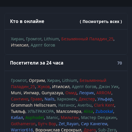
Кто в онлайне
( Посмотреть всех )
Хиран
Громгот
Lithium
Безымянный Паладин_25
Итилсил
Адепт богов
Посетители за 24 часа
70
Громгот
Оргрим
Хиран
Lithium
Безымянный
Паладин_25
Жуков
Итилсил
Адепт богов
Джон Уик
Muni
Ингмар
Gunyazaya
Омид
Леорик
ARROM
Сантино
Граво
Nails
Харконен
Декстер
Ульфар
Grommash Hellscream
Натанос
Averbu
Clark Kent
Тьяльф
УЛЬТРАЖОРА
Малсолевра
Alisa
Zuboskal
Кабал
Asphodel
Manic
Мильтен
Мастер Denджин
Gothameron
Бутч Вор
Zet_Rayan
Сир Канегем
Warrior616
Воронислав Серокрыл
Драго
Sub-Zero