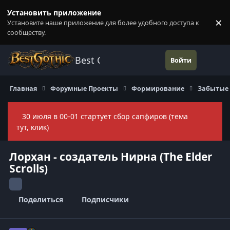
Перейти к содержанию
Установить приложение
×
Установите наше приложение для более удобного доступа к
П
сообществу.
Best Gothic Forums
Войти
Главная
Форумные Проекты
Формирование
Забытые
30 июля в 00-01 стартует сбор сапфиров (тема
Скры
тут, клик)
Лорхан - создатель Нирна (The Elder
Scrolls)
Поделиться
Подписчики