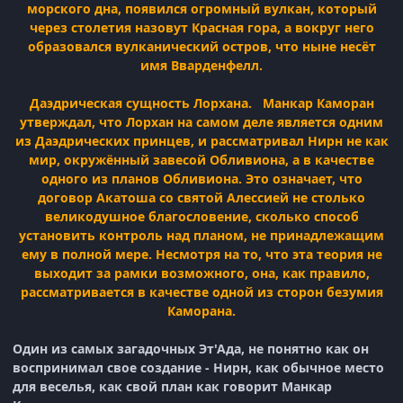
морского дна, появился огромный вулкан, который
через столетия назовут Красная гора, а вокруг него
образовался вулканический остров, что ныне несёт
имя Вварденфелл.
Даэдрическая сущность Лорхана. Манкар Каморан
утверждал, что Лорхан на самом деле является одним
из Даэдрических принцев, и рассматривал Нирн не как
мир, окружённый завесой Обливиона, а в качестве
одного из планов Обливиона. Это означает, что
договор Акатоша со святой Алессией не столько
великодушное благословение, сколько способ
установить контроль над планом, не принадлежащим
ему в полной мере. Несмотря на то, что эта теория не
выходит за рамки возможного, она, как правило,
рассматривается в качестве одной из сторон безумия
Каморана.
Один из самых загадочных Эт'Ада, не понятно как он
воспринимал свое создание - Нирн, как обычное место
для веселья, как свой план как говорит Манкар