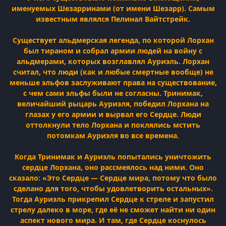
именуемых Шезарринами (от имени Шезарр). Самым
известным являлся Пелинал Вайтстрейк.
Существует альдмерская легенда, по которой Лорхан
был тираном и собрал армии людей на войну с
альдмерами, которых возглавлял Ауриэль. Лорхан
считал, что люди (как и любые смертные вообще) не
меньше эльфов заслуживают права на существование,
с чем сами эльфы были не согласны. Тринимак,
величайший рыцарь Ауриэля, победил Лорхана на
глазах у его армии и вырвал его Сердце. Люди
оттолкнули тело Лорхана и поклялись мстить
потомкам Ауриэля во все времена.
Когда Тринимак и Ауриэль попытались уничтожить
сердце Лорхана, оно рассмеялось над ними. Оно
сказало: «Это Сердце — Сердце мира, потому что было
сделано для того, чтобы удовлетворить остальных».
Тогда Ауриэль прикрепил Сердце к стреле и запустил
стрелу далеко в море, где её не сможет найти ни один
аспект нового мира. И там, где Сердце коснулось