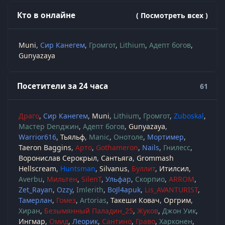
Кто в онлайне
( Посмотреть всех )
Muni
Сир Канегем
Громгот
Lithium
Адепт богов
Gunyazaya
Посетители за 24 часа
61
Драго
Сир Канегем
Muni
Lithium
Громгот
Zuboskal
Мастер Denджин
Адепт богов
Gunyazaya
Warrior616
Тьяльф
Manic
Онотоле
Мортимер
Taeron Baggins
Арто
Gothameron
Nails
Гнилесс
Воронислав Серокрыл
Сантьяга
Grommash
Hellscream
Huntsman
Silvanus
Буллит
Итилсил
Averbu
Мильтен
SilenT
Ульфар
Скорпио
ARROM
Zet_Rayan
Ozzy
Imlerith
BoJl4apuk
Lis_AVANTURIST
Тамерлан
Гомез
Artorias
Такеши Ковач
Оргрим
Хиран
Безымянный Паладин_25
Жуков
Джон Уик
Ингмар
Омид
Леорик
Сантино
Граво
Харконен