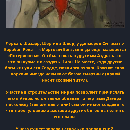
Лорхан, Шезарр, Шор или Шеор, у данмеров Ситисит и
Барабан Рока — «Мёртвый Бог», иногда ещё называется
«Потерянным». Он был наказан другими Аэдра за то,
что вынудил их создать Нирн. На месте, куда другие
боги кинули его Сердце, появился вулкан Красная гора.
Лорхана иногда называют богом смертных (Аркей
носит схожий титул).
Участие в строительстве Нирна позволяет причислять
его к Аэдра, но он также обладает и чертами Даэдра,
поскольку (так же, как и они) сам он не мог создавать
что-либо, уловками заставив других богов выполнять
его планы.
У него существовало несколько воплощений,