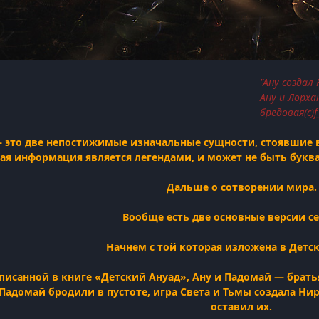
"Ану создал
Ану и Лорха
бредовая(с)f
 это две непостижимые изначальные сущности, стоявшие в 
ая информация является легендами, и может не быть бук
Дальше о сотворении мира.
Вообще есть две основные версии се
Начнем с той которая изложена в Детс
описанной в книге «Детский Ануад», Ану и Падомай — брать
 Падомай бродили в пустоте, игра Света и Тьмы создала Ни
оставил их.