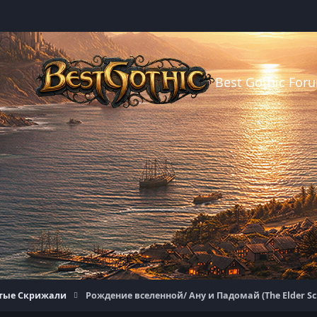
Best Gothic For
тые Скрижали
Рождение вселенной/ Ану и Падомай (The Elder Scr