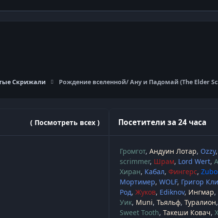
тые Скрижали
Рождение вселенной/ Ану и Падомай (The Elder Scr
Посетители за 24 часа
( Посмотреть всех )
Громгот
Андуин Лотар
Ozzy
scrimmer
Шрам
Lord Wert
А
Хиран
Кабал
Фингерс
Zubo
Мортимер
WOLF
Григор Кл
Род
Жуков
Ediknov
Ингмар
Уик
Muni
Тьяльф
Туралион
Sweet Tooth
Такеши Ковач