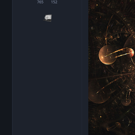
765
152
сообщения
Репутация