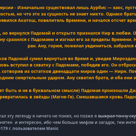
версии - Изначально существовал лишь Аурбис — хаос, пусто
стью, но что это за сущность не знает никто. Однако брат
появился Акатош, повелитель Времени, и начался отсчет вр
 но вернулся Падомай и открыто признался Нир в любви. Он
ну сразился с Падомаем и изгнал его за пределы Времени. 
ран. Ану, горюя, пожелал уединиться, забрался 
ков Падомай сумел вернуться во Время и, увидев Мироздан
новь вступил в схватку с Падомаем, победив его. Он отброс
 сотворив из остатков двенадцати миров один — Нирн. Пок
одним смертельным ударом. Ану схватил брата, и оба они 
ет быть и не в буквальном смысле) Падомая произошли Даэ
ревратилась в звёзды (Магне-Ге). Смешавшаяся кровь Падом
ал эту легенду я ничего не понял, но позже я
выжрал тонну ску
онятен и интересен, ибо чем больше мифом и загадок, тем инт
017
9 г.
пользователем Manic