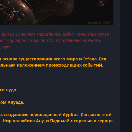
 Нирн из остатков мироздания. Аэдра - смешение крови
на." - цитата с вики по ТЕС, естественно ложная и
_zayw
основе существования всего мира и Эт'ада. Вся
вальным изложением происходивших событий.
го чуда.
ком Ануаде.
я, создавшие первозданный Аурбис. Согласно этой
р. Нир полюбила Ану, и Падомай с горечью в сердце