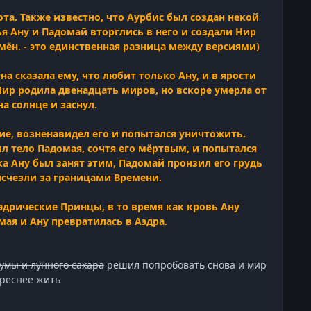
та. Также известно, что Аурбис был создан некой
ья Ану и Падомай вторглись в него и создали Нир
емён. - это единственная разница между версиями)
а сказала ему, что любит только Ану, и в ярости
Нир родила двенадцать миров, но вскоре умерла от
на солнце и заснул.
ие, возненавидел его и попытался уничтожить.
ил тело Падомая, сочтя его мёртвым, и попытался
а Ану был занят этим, Падомай пронзил его грудь
исчезли за границами Времени.
дрические Принцы, в то время как кровь Ану
ая и Ану превратилась в Аэдра.
умы и лунного сахара
решил попробовать снова и мир
ереснее жить