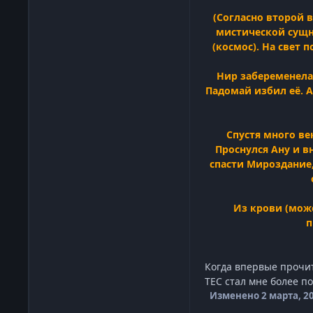
(Согласно второй 
мистической сущно
(космос). На свет 
Нир забеременела,
Падомай избил её. А
Спустя много ве
Проснулся Ану и в
спасти Мироздание,
Из крови (мож
п
Когда впервые прочит
ТЕС стал мне более п
Изменено
2 марта, 2