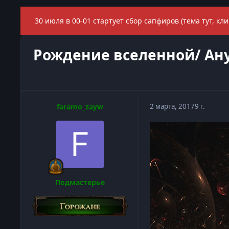
30 июля в 00-01 стартует сбор сапфиров (тема тут, кли
Рождение вселенной/ Ану и
faramo_zayw
2 марта, 2017
9 г.
Подмастерье