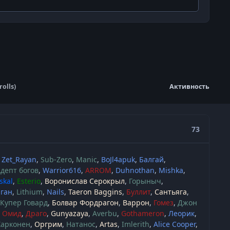
olls)
Активность
73
Zet_Rayan
Sub-Zero
Manic
BoJl4apuk
Балгай
депт богов
Warrior616
ARROM
Duhnothan
Mishka
skal
Esterio
Воронислав Серокрыл
Горыныч
иган
Lithium
Nails
Taeron Baggins
Буллит
Сантьяга
Купер Говард
Болвар Фордрагон
Варрон
Гомез
Джон
Омид
Драго
Gunyazaya
Averbu
Gothameron
Леорик
Харконен
Оргрим
Натанос
Artas
Imlerith
Alice Cooper