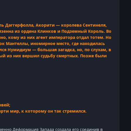
ль Даггерфолла, Акорити — королева Сентинеля,
изенна из ордена Клинков и Подземный Король. Во
но, кому из них агент императора отдал тотем. Но
сток Мантеллы, иномирное место, где находилась
лся Нумидиум — большая загадка, но, по слухам, в
ый из них вершил судьбу смертных. Позже были
рвей;
рти мир, к которому он так стремился.
именно Деформация Запада создала его соединив в