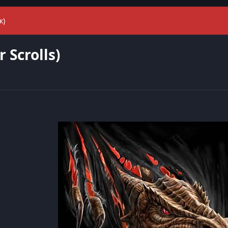
к)
Scrolls)