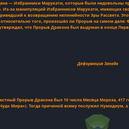
дена — Избранники Марукати, которые были недовольны пр
е. Из-за манипуляций Избранников Марукати, имеющих сво
риведший к возвращению нелинейности Эры Рассвета. Этот
относительно того, произошёл ли Прорыв на самом деле: Ф
утверждал, что Прорыв Дракона был выдуман в конце Перв
Деформация Запада
естный Прорыв Дракона был 10 числа Месяца Мороза, 417 г
«Чудо Мира»). Тогда причиной всему послужил Нумидиум, 