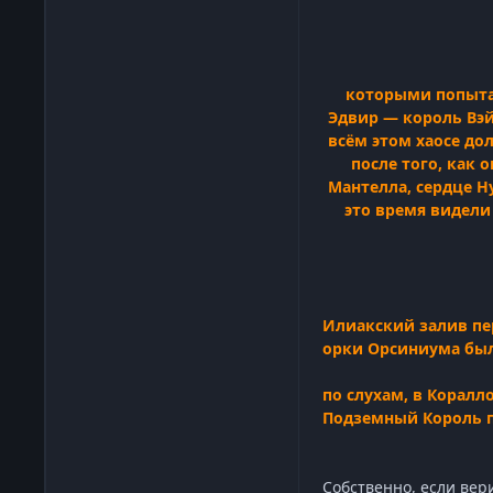
которыми попытал
Эдвир — король Вэй
всём этом хаосе до
после того, как 
Мантелла, сердце Н
это время видели
Илиакский залив пе
орки Орсиниума был
по слухам, в Коралл
Подземный Король по
Собственно, если вер