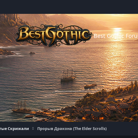
Best Gothic For
тые Скрижали
Прорыв Дракона (The Elder Scrolls)