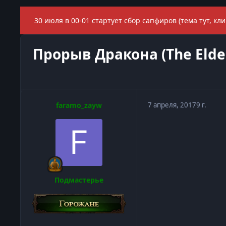
30 июля в 00-01 стартует сбор сапфиров (тема тут, кли
Прорыв Дракона (The Elder 
faramo_zayw
7 апреля, 2017
9 г.
Подмастерье