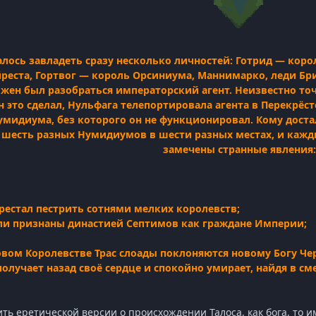
ось завладеть сразу несколько личностей: Готрид — коро
реста, Гортвог — король Орсиниума, Маннимарко, леди Бр
лжен был разобраться императорский агент. Неизвестно точ
он это сделал, Нульфага телепортировала агента в Перекрё
умидиума, без которого он не функционировал. Кому доста
 шесть разных Нумидиумов в шести разных местах, и кажд
замечены странные явления:
рестал пестрить сотнями мелких королевств;
и признаны династией Септимов как граждане Империи;
овом Королевстве Трас слоады поклоняются новому Богу Че
лучает назад своё сердце и спокойно умирает, найдя в сме
ить еретической версии о происхождении Талоса, как бога, то 