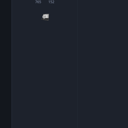
765
152
сообщения
Репутация