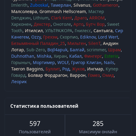
Imlerith
Zuboskal
Тамерлан
Silvanus
Gothameron
Малсолевра
Grommash Hellscream
Мастер
Denджин
Lithium
Clark Kent
Драго
ARROM
Харконен
Декстер
Онотоле
Арто
Бутч Вор
Sweet
Tooth
Итилсил
УЛЬТРАЖОРА
Гнилесс
Сантьяга
Сир
Канегем
Ozzy
Грехэм
Скорпио
Ediknov
Lord Wert
Безымянный Паладин_25
Мильтен
SilenT
Андуин
Лотар
Sub-Zero
BoJl4apuk
Балгай
scrimmer
Шрам
Duhnothan
Mishka
Хиран
Кабал
Фингерс
Esterio
Горыныч
Мортимер
WOLF
Григор Клиган
Nails
Taeron Baggins
Буллит
Род
Жуков
Ингмар
Купер
Говард
Болвар Фордрагон
Варрон
Гомез
Омид
Леорик
Статистика пользователей
597
285
Пользователей
Максимум онлайн