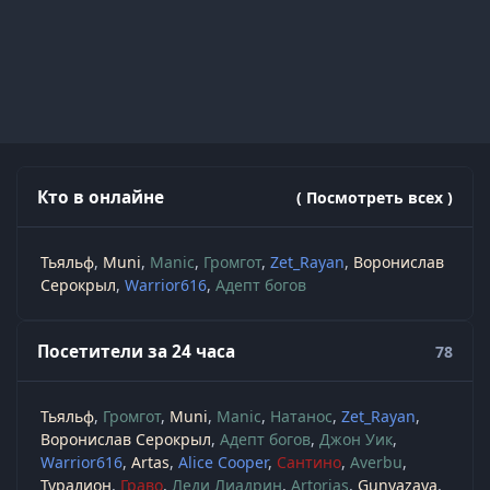
Кто в онлайне
( Посмотреть всех )
Тьяльф
Muni
Manic
Громгот
Zet_Rayan
Воронислав
Серокрыл
Warrior616
Адепт богов
Посетители за 24 часа
78
Тьяльф
Громгот
Muni
Manic
Натанос
Zet_Rayan
Воронислав Серокрыл
Адепт богов
Джон Уик
Warrior616
Artas
Alice Cooper
Сантино
Averbu
Туралион
Граво
Леди Лиадрин
Artorias
Gunyazaya