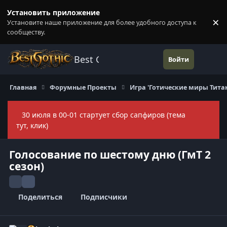
Перейти к содержанию
Установить приложение
×
Установите наше приложение для более удобного доступа к
П
сообществу.
Best Gothic Forums
Войти
Главная
Форумные Проекты
Игра 'Готические миры Тита
30 июля в 00-01 стартует сбор сапфиров (тема
Скры
тут, клик)
Голосование по шестому дню (ГмТ 2
сезон)
Поделиться
Подписчики