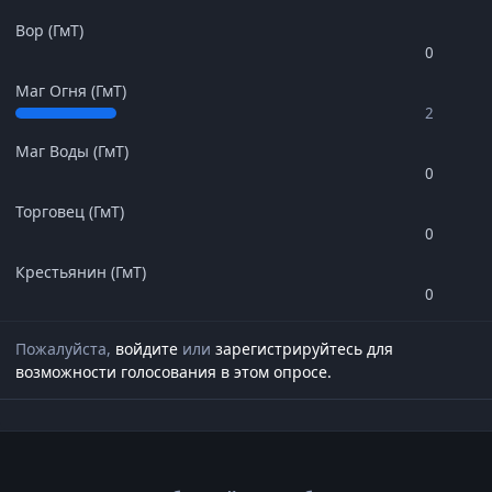
Вор (ГмТ)
0
Маг Огня (ГмТ)
2
Маг Воды (ГмТ)
0
Торговец (ГмТ)
0
Крестьянин (ГмТ)
0
Пожалуйста,
войдите
или
зарегистрируйтесь
для
возможности голосования в этом опросе.