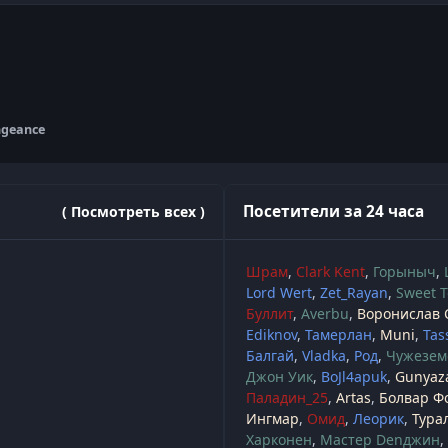
ngeance
Посетители за 24 часа
( Посмотреть всех )
Шрам
Clark Kent
Горыныч
Lord Wert
Zet_Rayan
Sweet T
Буллит
Averbu
Воронислав 
Ediknov
Тамерлан
Muni
Tas
Балгай
Vladka
Род
Чужезем
Джон Уик
BoJl4apuk
Gunyaz
Паладин_25
Artas
Болвар Ф
Ингмар
Омид
Леорик
Тура
Харконен
Мастер Denджин