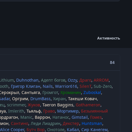
Активность
84
Lithium
Duhnothan
Адепт богов
Ozzy
Драго
ARROM
ooth
Григор Клиган
Nails
Warrior616
SilenT
Sub-Zero
Серокрыл
Сантьяга
Громгот
Хроманин
Zuboskal
sadar
Оргрим
DrumBass
Хиран
Такеши Ковач
ец
scrimmer
Жуков
Taeron Baggins
Gothameron
aya
Imlerith
Тьяльф
Граво
Мортимер
Безымянный
ордрагон
Manic
Варрон
Натанос
Gimstail
Гомез
лион
Сантино
Леди Лиадрин
Декстер
Huntsman
Alice Cooper
Бутч Вор
Онотоле
Кабал
Сир Канегем