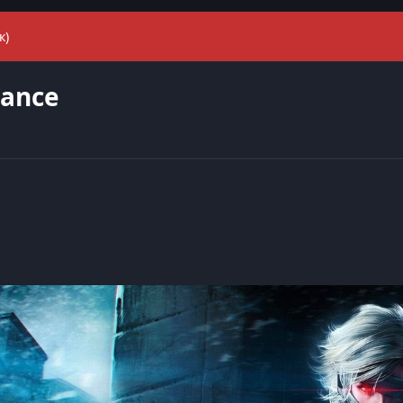
к)
eance