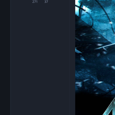
271
37
сообщения
Репутация