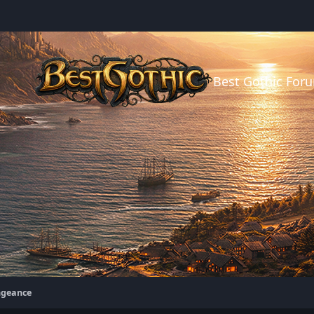
Best Gothic For
ngeance