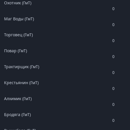
Охотник (ГмТ)
0
Маг Воды (ГмТ)
0
Торговец (ГмТ)
0
Повар (ГмТ)
0
Трактирщик (ГмТ)
0
Крестьянин (ГмТ)
0
Алхимик (ГмТ)
0
Бродяга (ГмТ)
0