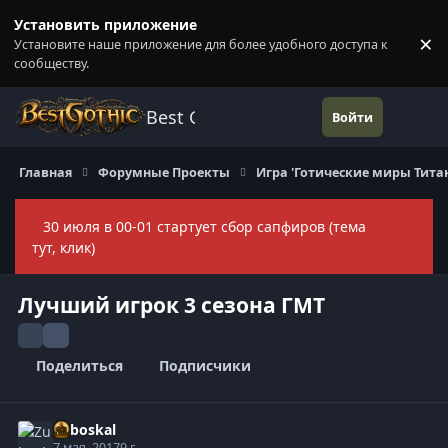
Перейти к содержанию
Установить приложение
×
Установите наше приложение для более удобного доступа к
П
сообществу.
Best Gothic Forums
Войти
Главная
Форумные Проекты
Игра 'Готические миры Тита
30 июля в 00-01 стартует сбор сапфиров (тема
Скры
тут, клик)
Лучший игрок 3 сезона ГМТ
Поделиться
Подписчики
Zuboskal
7 мая, 2017
9 г.