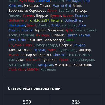
богов
Бутч Вор
Zuboskal
Lithium
Zet_Rayan
Сир
Канегем
Итилсил
Тьяльф
Warrior616
Muni
Воронислав Серокрыл
Драго
Sub-Zero
Тандор
Гнилесс
Грехэм
Варрон
Буллит
Шрам
Tassadar
Gothameron
diablo_2287
Никита
Duhnothan
Huntsman
SilenT
Averbu
WOLF
scrimmer
Alice
Cooper
Балгай
Тирион Фордринг
Арто
Хиран
Sweet
Tooth
Горыныч
Фингерс
Silvanus
Григор Клиган
Ozzy
Nails
Сантьяга
Малсолевра
Alisa
Lis_AVANTURIST
Купер Говард
Оргрим
Ульфар
Такеши Ковач
Леорик
Гомез
Чужеземец
Ингмар
Жуков
Болвар Фордрагон
Gimstail
Натанос
Джон
Уик
Artas
Сантино
Туралион
Граво
Леди Лиадрин
Artorias
Imlerith
Тамерлан
Grommash Hellscream
Clark Kent
ARROM
Харконен
Статистика пользователей
599
285