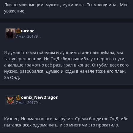
Лично мои эмоции: мужик , мужичина...Ты молодчина . Моё
уважение.
Фингерс
7 мая, 2017
9 г.
Я думал что мы победим и лучшим станет вышибала, мы
так уверенно шли. Но ОнД сбил вышибалу с верного пути,
а дальше грамотно всё разыграл в конце. Он убил всех кого
нужно, разобрался. Думаю и ходы в начале тоже его план.
За ОнД.
Phoenix_NewDragon
7 мая, 2017
9 г.
Кузнец. Нормально все разрулил. Среди бандитов ОнД, ибо
пытался всех одурманить, и со многими это прокатило.