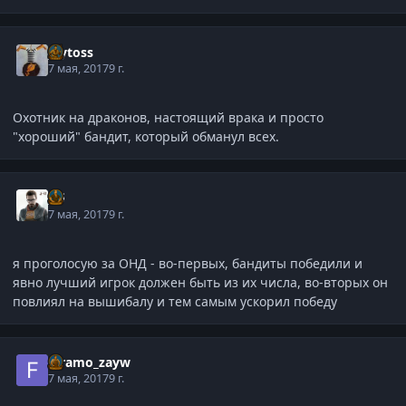
Jaytoss
7 мая, 2017
9 г.
Охотник на драконов, настоящий врака и просто
"хороший" бандит, который обманул всех.
j-G
7 мая, 2017
9 г.
я проголосую за ОНД - во-первых, бандиты победили и
явно лучший игрок должен быть из их числа, во-вторых он
повлиял на вышибалу и тем самым ускорил победу
faramo_zayw
7 мая, 2017
9 г.