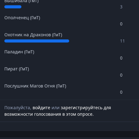
Вышибала (ГмТ)
3
Ополченец (ГмТ)
0
Охотник на Драконов (ГмТ)
11
Паладин (ГмТ)
0
Пират (ГмТ)
0
Послушник Магов Огня (ГмТ)
0
Пожалуйста,
войдите
или
зарегистрируйтесь
для
возможности голосования в этом опросе.