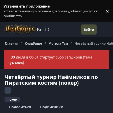
Перейти к содержанию
Установить приложение
×
Установите наше приложение для более удобного доступа к
П
сообществу.
Best Gothic Forums
Войти
Главная
Кладбище
Могила Тем
Четвёртый турнир Наё
30 июля в 00-01 стартует сбор сапфиров (тема
Скры
тут, клик)
Четвёртый турнир Наёмников по
Пиратским костям (покер)
покер
Поделиться
Подписчики