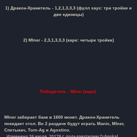
1)
Дракон-Хранитель
- 1,2,1,3,3,3 (фулл хаус: три тройки и
две единицы)
2)
MIner
-
2,3,1,3,3,3
(
каре:
четыре тройки)
Победитель -
M
Iner
(каре).
MIner
забирает банк в 1600 монет.
Дракон-Хранитель
покидает стол. Во 2 раздаче будут играть
Manic,
MIner,
Спотыкач,
Torn-Ag и
Agostino
.
Изменено
26 июля, 2017
9 г.
пользователем Zuboskal