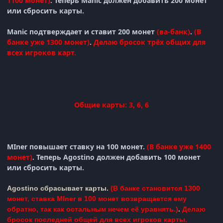
1100 монет)
.
Теперь
Manic
должен добавить 200 монет
или сбросить карты.
Manic подтверждает и
ставит 200 монет
(ва-банк)
.
(
В
банке уже 1300 монет)
.
Делаю бросок трёх общих для
всех игроков карт.
Общие карты: 3, 6, 6
MIner
повышает ставку на 100 монет.
(В банке уже 1400
монет)
.
Теперь
Agostino должен добавить 100 монет
или сбросить карты.
Agostino
сбрасывает карты.
(
В банке становится 1300
монет, ставка
MIner в 100 монет возвращается ему
обратно, так как остальным нечем её уравнять.
)
.
Делаю
бросок последней общей для всех игроков карты.