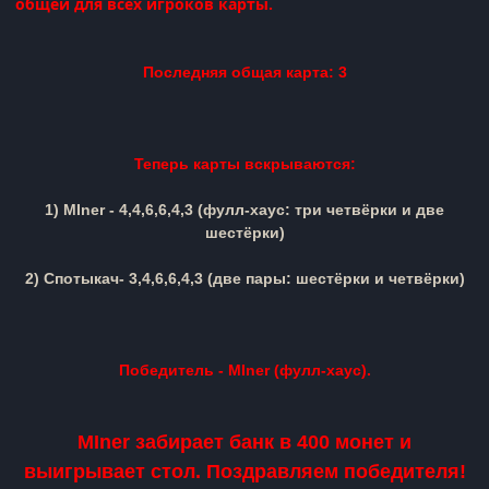
общей для всех игроков карты.
Последняя общая карта: 3
Теперь карты вскрываются:
1)
MIner
-
4,4,
6,6,4,3
(фулл-хаус: три четвёрки и две
шестёрки)
2)
Спотыкач
-
3,4,
6,6,4,3
(две пары: шестёрки и четвёрки)
Победитель -
M
Iner
(фулл-хаус).
M
Iner
забирает банк в 400 монет и
выигрывает стол. Поздравляем победителя!