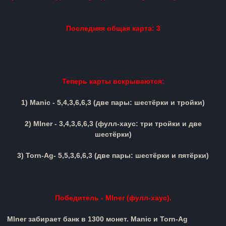
Последняя общая карта: 3
Теперь карты вскрываются:
1)
Manic
- 5,4,3,6,6,3 (две пары: шестёрки и тройки)
2)
MIner
-
3,4,
3,6,6,3
(
фулл-хаус: три тройки и две
шестёрки
)
3)
Torn-Ag
-
5,5,
3,6,6,3
(две пары: шестёрки и пятёрки)
Победитель -
M
Iner
(фулл-хаус).
MIner
забирает банк в 1300 монет.
Manic и
Torn-Ag