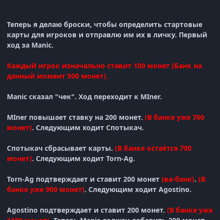
Теперь я делаю броски, чтобы определить стартовые
карты для игроков и отправлю им их в личку. Первый
ход за
Manic
.
Каждый игрок изначально ставит 100 монет (Банк на
данный момент 500 монет).
Manic
сказал "чек". Ход переходит к
MIner
.
MIner
повышает ставку на 200 монет.
(В банке уже 700
монет)
. Следующим ходит
Спотыкач
.
Спотыкач
сбрасывает карты.
(
В банке остаётся 700
монет)
.
Следующим ходит
Torn-Ag
.
Torn-Ag
подтверждает и
ставит 200 монет
(ва-банк)
.
(
В
банке уже 900 монет)
.
Следующим ходит
Agostino
.
Agostino
подтверждает и
ставит 200 монет.
(
В банке уже