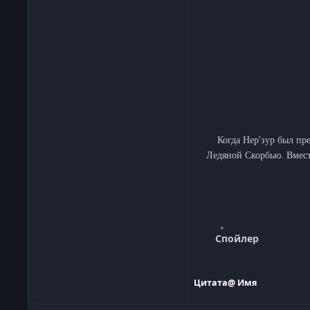
Когда Нер'зур был пр
Ледяной Скорбью. Вмест
Спойлер
Цитата
@ Имя