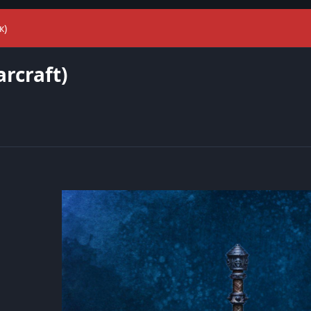
к)
rcraft)