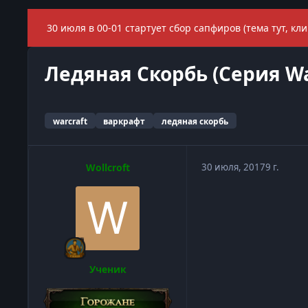
30 июля в 00-01 стартует сбор сапфиров (тема тут, кли
Ледяная Скорбь (Серия Wa
warcraft
варкрафт
ледяная скорбь
Wollcroft
30 июля, 2017
9 г.
Ученик