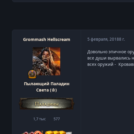
Grommash Hellscream
5 февраля, 2018
8 г.
Довольно эпичное ору
все души вырвались н
всех оружий - Кров
Пылающий Паладин
Света (♔)
1,7 тыс
577
сообщения
Репутация