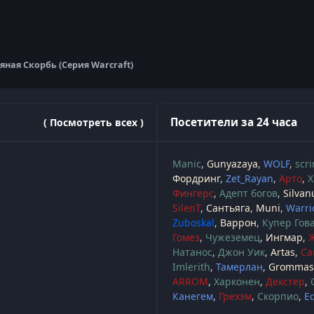
яная Скорбь (Серия Warcraft)
Посетители за 24 часа
( Посмотреть всех )
Manic
Gunyazaya
WOLF
scr
Фордринг
Zet_Rayan
Арто
Х
Фингерс
Адепт богов
Silvan
SilenT
Сантьяга
Muni
Warri
Zuboskal
Варрон
Купер Гов
Гомез
Чужеземец
Ингмар
Натанос
Джон Уик
Artas
Са
Imlerith
Тамерлан
Grommash
ARROM
Харконен
Декстер
Канегем
Грехэм
Скорпио
E