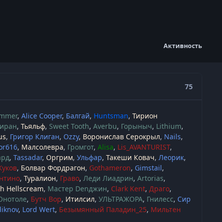
Активность
75
immer
Alice Cooper
Балгай
Huntsman
Тирион
иран
Тьяльф
Sweet Tooth
Averbu
Горыныч
Lithium
us
Григор Клиган
Ozzy
Воронислав Серокрыл
Nails
or616
Малсолевра
Громгот
Alisa
Lis_AVANTURIST
ард
Tassadar
Оргрим
Ульфар
Такеши Ковач
Леорик
Жуков
Болвар Фордрагон
Gothameron
Gimstail
нтино
Туралион
Граво
Леди Лиадрин
Artorias
 Hellscream
Мастер Denджин
Clark Kent
Драго
Онотоле
Бутч Вор
Итилсил
УЛЬТРАЖОРА
Гнилесс
Сир
diknov
Lord Wert
Безымянный Паладин_25
Мильтен