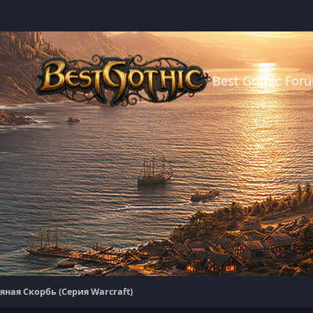
Best Gothic For
яная Скорбь (Серия Warcraft)