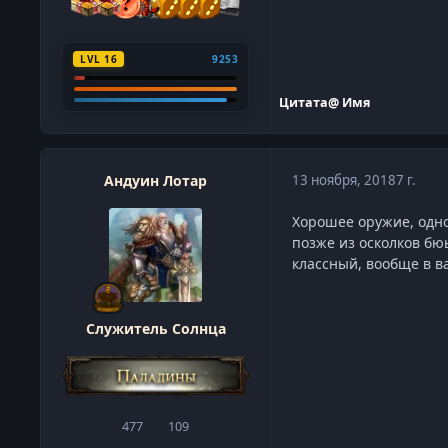
LVL 16
9253
Цитата
@ Имя
Андуин Лотар
13 ноября, 2018
7 г.
Хорошее оружие, одно
позже из осколков бю
классный, вообще в 
Служитель Солнца
477
109
сообщения
Репутация