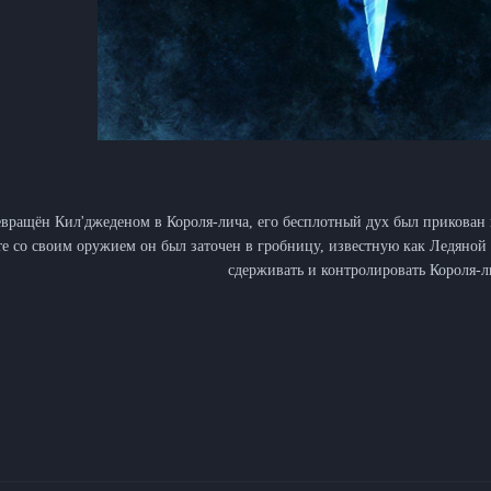
евращён Кил'джеденом в Короля-лича, его бесплотный дух был прикован
е со своим оружием он был заточен в гробницу, известную как Ледяной
сдерживать и контролировать Короля-л