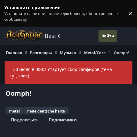
Перейти к содержанию
Установить приложение
×
Установите наше приложение для более удобного доступа к
П
сообществу.
Best Gothic Forums
Войти
Главная
Разговоры
Музыка
Metal/Core
Oomph!
30 июля в 00-01 стартует сбор сапфиров (тема
Скры
тут, клик)
Oomph!
metal
neue deutsche härte
Поделиться
Подписчики