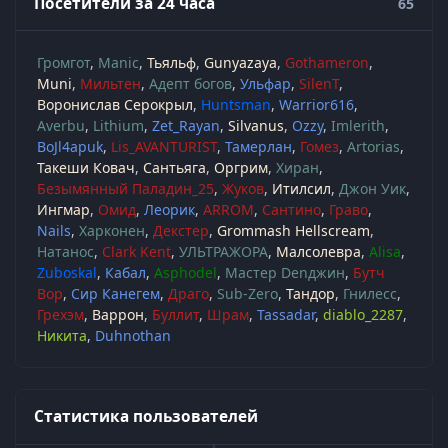
Посетители за 24 часа
65
Громгот
Manic
Тьяльф
Gunyazaya
Gothameron
Muni
Мильтен
Адепт богов
Ульфар
SilenT
Воронислав Серокрыл
Huntsman
Warrior616
Averbu
Lithium
Zet_Rayan
Silvanus
Ozzy
Imlerith
BoJl4apuk
Lis_AVANTURIST
Тамерлан
Гомез
Artorias
Такеши Ковач
Сантьяга
Оргрим
Хиран
Безымянный Паладин_25
Жуков
Итилсил
Джон Уик
Ингмар
Омид
Леорик
ARROM
Сантино
Граво
Nails
Харконен
Декстер
Grommash Hellscream
Натанос
Clark Kent
УЛЬТРАЖОРА
Малсолевра
Alisa
Zuboskal
Кабал
Asphodel
Мастер Denджин
Бутч
Вор
Сир Канегем
Драго
Sub-Zero
Тандор
Гнилесс
Грехэм
Варрон
Буллит
Шрам
Tassadar
diablo_2287
Никита
Duhnothan
Статистика пользователей