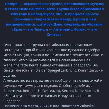
Oomph! — немецкая рок-группа, исполняющая музыку
в стиле Neue Deutsche Hёrte. Группа была образована в
1989 году в Вольфсбурге, ФРГ. В процессе работы
сложилась творческая команда, и роли в ней
распределились, цитируя Дэро, следующим образом:
«Крэп — это Тезис, я — Антитезис, Флюкс — это
Синтез».
Очень классная группа со стабильным неизменным
составом, который как описано выше идеально подобран.
Играют мощно, сочно и по-немецки всё звучит отлично. И
главное, что они развиваются и новый альбом Des
Wahsinns fette Beute вышел отличный. Порадовали Die
Geister die ich rief, Bis der Spiegel zerbricht, Komm zuruck и
другие.
А множество их старых песен вообще считаю классикой и
слушаю минимум раз в неделю. Особенно любимые:
Supernova, Rette mich, Gekreuzigt, Sex hat keine Macht. В
общем группа просто отличная и жду от них новых
шедевров!
Изменено
18 марта, 2024
2 г.
пользователем Zuboskal