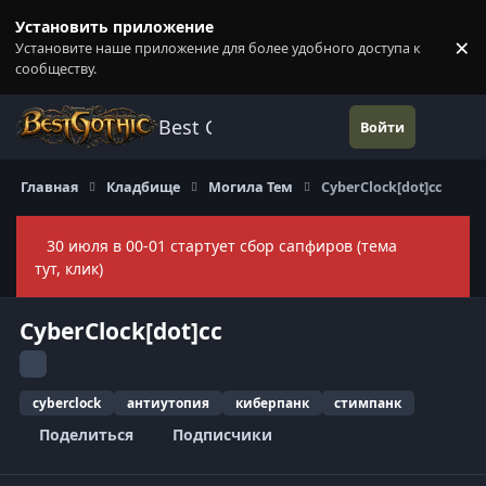
Перейти к содержанию
Установить приложение
×
Установите наше приложение для более удобного доступа к
П
сообществу.
Best Gothic Forums
Войти
Главная
Кладбище
Могила Тем
CyberClock[dot]cc
30 июля в 00-01 стартует сбор сапфиров (тема
Скры
тут, клик)
CyberClock[dot]cc
cyberclock
антиутопия
киберпанк
стимпанк
Поделиться
Подписчики