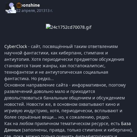
Moonshine
22 апреля, 2013
13 г.
CyberClock
- сайт, посвящённый таким ответвлениям
научной фантастики, как киберпанк, стимпанк и
антиутопия. Хотя периодически предметом обсуждения
становится такие жанры, как постапокалипсис,
технофэнтези и не антиутопическая социальная
фантастика. Но редко...
Основное направление сайта - информативное, поэтому
развлечений довольно мало и приходится
довольствоваться банальным общением и обсуждением
новостей. Новости же, в основном охватывают кино и
игривую индустрию, хотя, периодически, всплывают и
более серьёзные вещи... но, к сожалению, редко.
Как на любом приличном тематическом ресурсе, есть
База
Данных
(заполнены, правда, только стимпанк и киберпанк),
где, пока, можно только оценить фильм\игру\книгу и