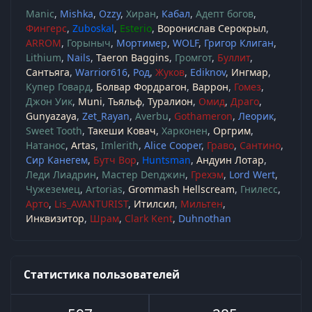
Manic
Mishka
Ozzy
Хиран
Кабал
Адепт богов
Фингерс
Zuboskal
Esterio
Воронислав Серокрыл
ARROM
Горыныч
Мортимер
WOLF
Григор Клиган
Lithium
Nails
Taeron Baggins
Громгот
Буллит
Сантьяга
Warrior616
Род
Жуков
Ediknov
Ингмар
Купер Говард
Болвар Фордрагон
Варрон
Гомез
Джон Уик
Muni
Тьяльф
Туралион
Омид
Драго
Gunyazaya
Zet_Rayan
Averbu
Gothameron
Леорик
Sweet Tooth
Такеши Ковач
Харконен
Оргрим
Натанос
Artas
Imlerith
Alice Cooper
Граво
Сантино
Сир Канегем
Бутч Вор
Huntsman
Андуин Лотар
Леди Лиадрин
Мастер Denджин
Грехэм
Lord Wert
Чужеземец
Artorias
Grommash Hellscream
Гнилесс
Арто
Lis_AVANTURIST
Итилсил
Мильтен
Инквизитор
Шрам
Clark Kent
Duhnothan
Статистика пользователей