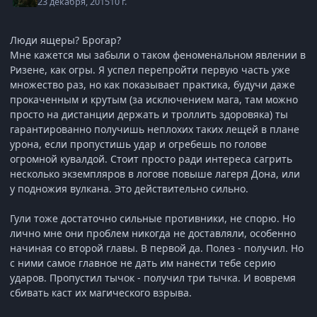
23 декабря, 2015
10 г.
Люди ящеры? Брогар?
Мне кажется мы забыли о таком феноменальном явлении в
Ризене, как огры. Я успел перепройти первую часть уже
множество раз, но как показывает практика, будучи даже
прокаченным и крутым (за исключением мага, там можно
просто на дистанции держать и троллить здоровяка) ты
гарантированно получишь неплохих таких лещей в плане
урона, если пропустишь удар и огребешь по голове
огромной кувалдой. Стоит просто ради интереса сагрить
несколько экземпляров в логове повыше лагеря Дона, или
у подножия вулкана. Это действительно сильно.
Гули тоже достаточно сильные противники, не спорю. Но
лично мне они проблем никогда не доставляли, особенно
начиная со второй главы. В первой да. Полез - получил. Но
с ними самое главное не дать им нанести тебе серию
ударов. Пропустил тычок - получил три тычка. И вовремя
сбивать каст их магического взрыва.