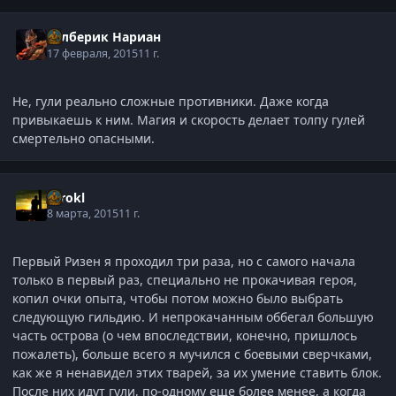
Рэлберик Нариан
17 февраля, 2015
11 г.
Не, гули реально сложные противники. Даже когда
привыкаешь к ним. Магия и скорость делает толпу гулей
смертельно опасными.
Tarokl
8 марта, 2015
11 г.
Первый Ризен я проходил три раза, но с самого начала
только в первый раз, специально не прокачивая героя,
копил очки опыта, чтобы потом можно было выбрать
следующую гильдию. И непрокачанным оббегал большую
часть острова (о чем впоследствии, конечно, пришлось
пожалеть), больше всего я мучился с боевыми сверчками,
как же я ненавидел этих тварей, за их умение ставить блок.
После них идут гули, по-одному еще более менее, а когда