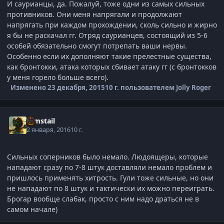
И саурианцы, да. Пожалуй, тоже одни из самых сильных
противников. Они меня напрягали и продолжают
напрягать при каждом прохождении, сколь сильно и жирно
я бы не раскачал гг. Отряд саурианцев, состоящий из 5-6
особей обязательно смогут потрепать ваши нервы.
Особенно если их дополняют такие прелестные существа,
как бронтокки, атака которых сбивает атаку гг (с бронтокков
у меня горело больше всего).
Изменено
23 декабря, 2015
10 г.
пользователем Jolly Roger
Gimstail
2 января, 2016
10 г.
Сильных соперников было немало. Людоящеры, которые
нападают сразу по 7-8 штук доставляли немало проблем и
пришлось применять хитрость. Гули тоже сильные, но они
не нападают по 8 штук и тактически их можно переиграть.
Брогар вообще слабак, просто с ним надо драться не в
самом начале)