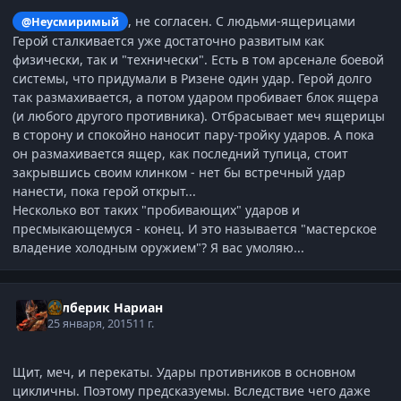
, не согласен. С людьми-ящерицами
@Неусмиримый
Герой сталкивается уже достаточно развитым как
физически, так и "технически". Есть в том арсенале боевой
системы, что придумали в Ризене один удар. Герой долго
так размахивается, а потом ударом пробивает блок ящера
(и любого другого противника). Отбрасывает меч ящерицы
в сторону и спокойно наносит пару-тройку ударов. А пока
он размахивается ящер, как последний тупица, стоит
закрывшись своим клинком - нет бы встречный удар
нанести, пока герой открыт...
Несколько вот таких "пробивающих" ударов и
пресмыкающемуся - конец. И это называется "мастерское
владение холодным оружием"? Я вас умоляю...
Рэлберик Нариан
25 января, 2015
11 г.
Щит, меч, и перекаты. Удары противников в основном
цикличны. Поэтому предсказуемы. Вследствие чего даже