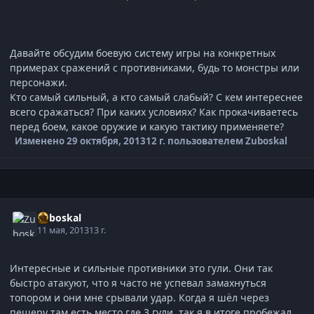
Давайте обсудим боевую систему игры на конкретных
примерах сражений с противниками, будь то монстры или
персонажи.
Кто самый сильный, а кто самый слабый? С кем интереснее
всего сражаться? При каких условиях? Как прокачиваетесь
перед боем, какое оружие и какую тактику применяете?
Изменено
29 октября, 2013
12 г.
пользователем Zuboskal
Zuboskal
11 мая, 2013
13 г.
Интересные и сильные противники это гули. Они так
быстро атакуют, что я часто не успевал замахнуться
топором и они мне срывали удар. Когда я шёл через
пещеру там есть место где 3 гули, так я в итоге пробежал