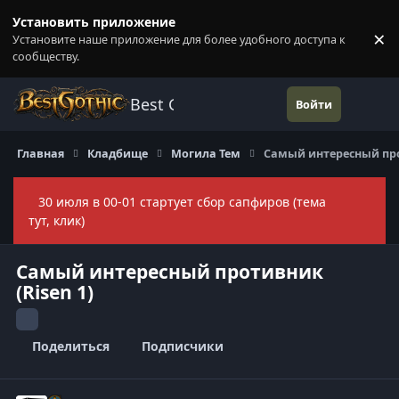
Перейти к содержанию
Установить приложение
×
Установите наше приложение для более удобного доступа к
П
сообществу.
Best Gothic Forums
Войти
Главная
Кладбище
Могила Тем
Самый интересный про
30 июля в 00-01 стартует сбор сапфиров (тема
Скры
тут, клик)
Самый интересный противник
(Risen 1)
Поделиться
Подписчики