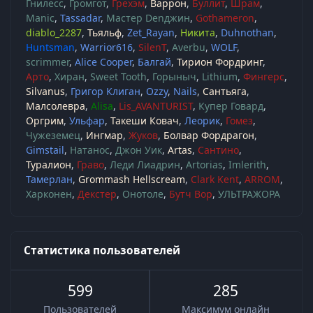
Гнилесс
Громгот
Грехэм
Варрон
Буллит
Шрам
Manic
Tassadar
Мастер Denджин
Gothameron
diablo_2287
Тьяльф
Zet_Rayan
Никита
Duhnothan
Huntsman
Warrior616
SilenT
Averbu
WOLF
scrimmer
Alice Cooper
Балгай
Тирион Фордринг
Арто
Хиран
Sweet Tooth
Горыныч
Lithium
Фингерс
Silvanus
Григор Клиган
Ozzy
Nails
Сантьяга
Малсолевра
Alisa
Lis_AVANTURIST
Купер Говард
Оргрим
Ульфар
Такеши Ковач
Леорик
Гомез
Чужеземец
Ингмар
Жуков
Болвар Фордрагон
Gimstail
Натанос
Джон Уик
Artas
Сантино
Туралион
Граво
Леди Лиадрин
Artorias
Imlerith
Тамерлан
Grommash Hellscream
Clark Kent
ARROM
Харконен
Декстер
Онотоле
Бутч Вор
УЛЬТРАЖОРА
Статистика пользователей
599
285
Пользователей
Максимум онлайн