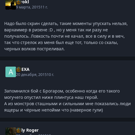
Tarokl
9 марта, 2015
11 г.
Надо было скрин сделать, такие моменты упускать нельзя,
вархаммер в ризене :D , но у меня так ни разу не
получалось. Ловкость почти не качал, все в силу и в меч,
так что стрелок из меня был еще тот, только со скалы,
черных волков постреливал.
ALEXA
20 декабря, 2015
10 г.
Запомнился бой с Брогаром, особенно когда его такого
могучего опустил ниже плинтуса наш герой.
А из монстров сташными и сильными мне показались люди
ящеры и чёрные непойми что (наверное гули)
Jolly Roger