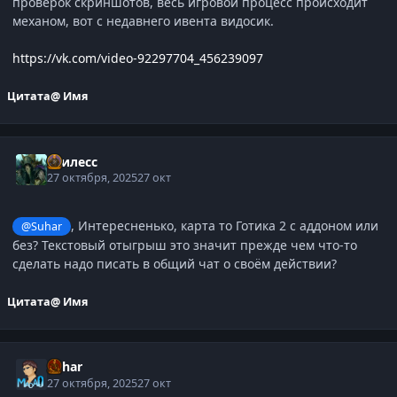
проверок скриншотов, весь игровой процесс происходит
механом, вот с недавнего ивента видосик.
https://vk.com/video-92297704_456239097
Цитата
@ Имя
Гнилесс
27 октября, 2025
27 окт
, Интересненько, карта то Готика 2 с аддоном или
@Suhar
без? Текстовый отыгрыш это значит прежде чем что-то
сделать надо писать в общий чат о своём действии?
Цитата
@ Имя
Suhar
27 октября, 2025
27 окт