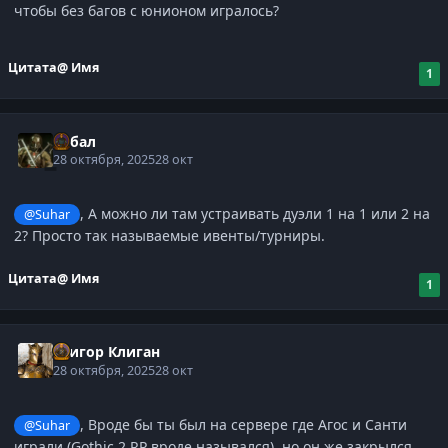
чтобы без багов с юнионом игралось?
Цитата
@ Имя
1
Кабал
28 октября, 2025
28 окт
, А можно ли там устраивать дуэли 1 на 1 или 2 на
@Suhar
2? Просто так называемые ивенты/турниры.
Цитата
@ Имя
1
Григор Клиган
28 октября, 2025
28 окт
, Вроде бы ты был на сервере где Агос и Санти
@Suhar
играли (Gothic 2 RP вроде назывался), но он же закрылся