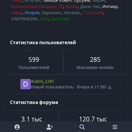
Гомез
Artorias
Такеши Ковач
Оргрим
Хиран
Безымянный Паладин_25
Жуков
Джон Уик
Ингмар
Омид
Леорик
Харконен
Натанос
Clark Kent
УЛЬТРАЖОРА
Alisa
Asphodel
Статистика пользователей
599
285
Пользователей
Максимум онлайн
diablo_2287
Новый пользователь
·
Вчера в 11:58
1 д.
Статистика форума
3,1 тыс
120,7 тыс
Всего тем
Всего сообщений