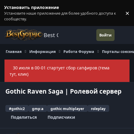
Перейти к содержанию
Установить приложение
×
Установите наше приложение для более удобного доступа к
П
сообществу.
Best Gothic Forums
Войти
Главная
Информация
Работа Форума
Порталы союзн
30 июля в 00-01 стартует сбор сапфиров (тема
Скры
тут, клик)
Gothic Raven Saga | Ролевой сервер
#gothic2
gmp:a
gothic multiplayer
roleplay
Поделиться
Подписчики