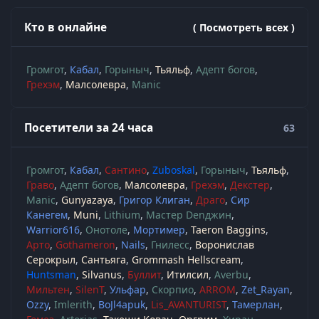
Кто в онлайне
( Посмотреть всех )
Громгот
Кабал
Горыныч
Тьяльф
Адепт богов
Грехэм
Малсолевра
Manic
Посетители за 24 часа
63
Громгот
Кабал
Сантино
Zuboskal
Горыныч
Тьяльф
Граво
Адепт богов
Малсолевра
Грехэм
Декстер
Manic
Gunyazaya
Григор Клиган
Драго
Сир
Канегем
Muni
Lithium
Мастер Denджин
Warrior616
Онотоле
Мортимер
Taeron Baggins
Арто
Gothameron
Nails
Гнилесс
Воронислав
Серокрыл
Сантьяга
Grommash Hellscream
Huntsman
Silvanus
Буллит
Итилсил
Averbu
Мильтен
SilenT
Ульфар
Скорпио
ARROM
Zet_Rayan
Ozzy
Imlerith
BoJl4apuk
Lis_AVANTURIST
Тамерлан