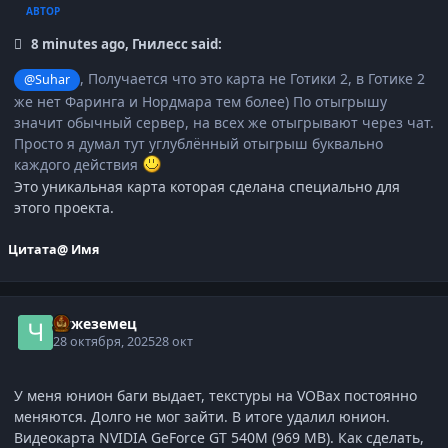
АВТОР
8 minutes ago, Гнилесс said:
, Получается что это карта не Готики 2, в Готике 2
@Suhar
же нет Фаринга и Нордмара тем более) По отыгрышу
значит обычный сервер, на всех же отыгрывают через чат.
Просто я думал тут углублённый отыгрыш буквально
каждого действия
Это уникальная карта которая сделана специально для
этого проекта.
Цитата
@ Имя
Чужеземец
28 октября, 2025
28 окт
У меня юнион баги выдает, текстуры на VOBах постоянно
меняются. Долго не мог зайти. В итоге удалил юнион.
Видеокарта NVIDIA GeForce GT 540M (969 MB). Как сделать,