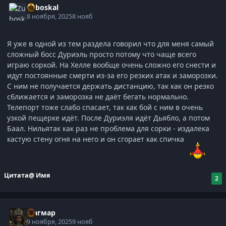
Zuboskal
8 ноября, 2025
8 нояб
Я уже в одной из тем раздела говорил что для меня самый
сложный босс Дуриэль просто потому что чаще всего
играю соркой. На Хелле вообще очень сложно его снести и
идут постоянные смерти из-за его резких атак и заморозки.
С ним не получается держать дистанцию, так как он резко
сближается и заморозка не даёт бегать нормально.
Телепорт тоже слабо спасает, так как бой с ним в очень
узкой пещерке идёт. После Дуриэля идёт Дьябло, а потом
Баал. Нильятак как раз не проблема для сорки - издалека
кастую стену огня на него и он сгорает как спичка
Цитата
@ Имя
2
Ингмар
9 ноября, 2025
9 нояб