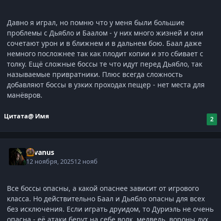
Давно я играл, но помню что у меня были большие
проблемы с Дьябло и Баалом - у них много жизней и они
сочетают урон и в ближнем и в дальнем бою. Баал даже
немного посложнее так как плодит копии и это сбивает с
толку. Ещё сложные боссы те что идут перед Дьябло, так
называемые привратники. Плюс всегда сложность
добавляют боссы в узких проходах пещер - нет места для
манёвров.
Цитата
@ Имя
2
Silvanus
12 ноября, 2025
12 нояб
Все боссы опасны, а какой опаснее зависит от игрового
класса. Но действительно Баал и Дьябло опасны для всех
без исключения. Если играть друидом, то Дуриэль не очень
опасна - её атаки берут на себе волк, медведь, вороны дух