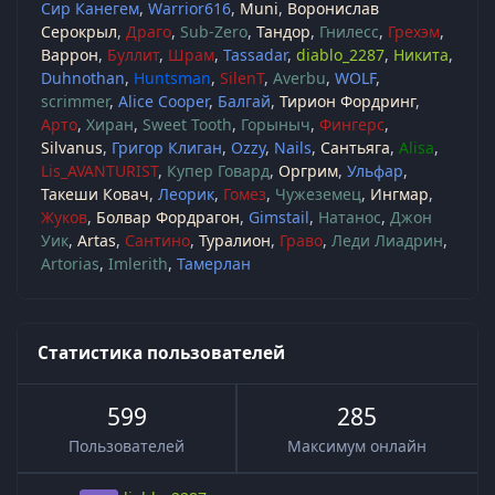
Сир Канегем
Warrior616
Muni
Воронислав
Серокрыл
Драго
Sub-Zero
Тандор
Гнилесс
Грехэм
Варрон
Буллит
Шрам
Tassadar
diablo_2287
Никита
Duhnothan
Huntsman
SilenT
Averbu
WOLF
scrimmer
Alice Cooper
Балгай
Тирион Фордринг
Арто
Хиран
Sweet Tooth
Горыныч
Фингерс
Silvanus
Григор Клиган
Ozzy
Nails
Сантьяга
Alisa
Lis_AVANTURIST
Купер Говард
Оргрим
Ульфар
Такеши Ковач
Леорик
Гомез
Чужеземец
Ингмар
Жуков
Болвар Фордрагон
Gimstail
Натанос
Джон
Уик
Artas
Сантино
Туралион
Граво
Леди Лиадрин
Artorias
Imlerith
Тамерлан
Статистика пользователей
599
285
Пользователей
Максимум онлайн