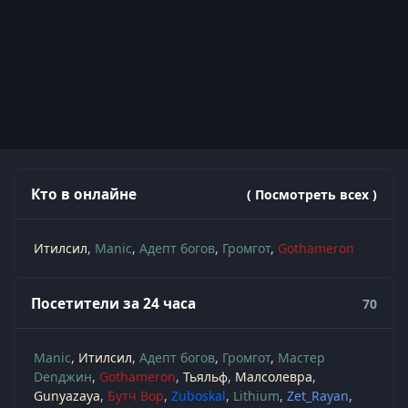
Кто в онлайне
( Посмотреть всех )
Итилсил
Manic
Адепт богов
Громгот
Gothameron
Посетители за 24 часа
70
Manic
Итилсил
Адепт богов
Громгот
Мастер
Denджин
Gothameron
Тьяльф
Малсолевра
Gunyazaya
Бутч Вор
Zuboskal
Lithium
Zet_Rayan