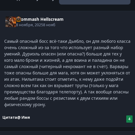
Grommash Hellscream
8 ноября, 2025
8 нояб
Самый опасный босс всё-таки Дьябло, он для любого класса
очень сложный из-за того что использует разный набор
умений. Дуриэль опасен (или опасна?) больше для тех у
кого мало брони и жизней, а для воина и паладина он не
самый сложный (читерный некромант не в счёт). Варвары
тоже опасны больше для мага, хотя он может уклоняться от
их атак. Нильятака стоит отметить, к нему даже подойти
сложно всем так как он взрывает трупы (только у мага
преимущества благодаря телепорту). А так вообще опасны
любые рандом боссы с резистами к двум стихиям или
физическому урону.
Цитата
@ Имя
4