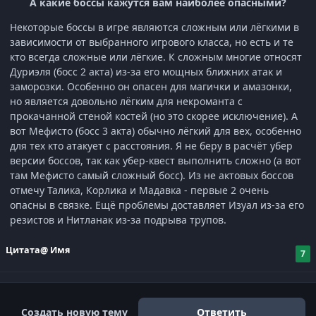
А какие боссы кажутся вам наиболее опасными?
Некоторые боссы в игре являются сложным или лёгкими в
зависимости от выбранного игрового класса, но есть и те
кто всегда сложные или лёгкие. К сложным многие относят
Дуриэля (босс 2 акта) из-за его мощных ближних атак и
заморозки. Особенно он опасен для магички и амазонки,
но является довольно лёгким для некроманта с
прокачанной стеной костей (но это скорее исключение). А
вот Мефисто (босс 3 акта) обычно лёгкий для вех, особенно
для тех кто атакует с расстояния. Я не беру в расчёт убер
версии боссов, так как убер-квест выполнить сложно (а вот
там Мефисто самый сложный босс). Из не актовых боссов
отмечу Талика, Корлика и Мадавка - первые 2 очень
опасны в связке. Ещё проблемы доставляет Изуал из-за его
резистов и Нитланак из-за подрыва трупов.
Цитата
@ Имя
7
Создать новую тему
Ответить