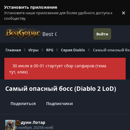
Перейти к содержанию
Установить приложение
×
Установите наше приложение для более удобного доступа к
П
сообществу.
Best Gothic Forums
Войти
Главная
Игры
RPG
Серия Diablo
Самый опасный босс
30 июля в 00-01 стартует сбор сапфиров (тема
Скры
тут, клик)
Самый опасный босс (Diablo 2 LoD)
Поделиться
Подписчики
Андуин Лотар
8 ноября, 2025
8 нояб