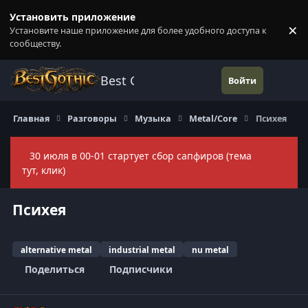
Перейти к содержанию
Установить приложение
×
Установите наше приложение для более удобного доступа к
П
сообществу.
Best Gothic Forums
Войти
Главная
Разговоры
Музыка
Metal/Core
Психея
30 июля в 00-01 стартует сбор сапфиров (тема
Скры
тут, клик)
Психея
alternative metal
industrial metal
nu metal
Поделиться
Подписчики