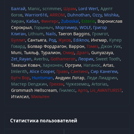
Балгай
Manic
scrimmer
Шрам
Lord Wert
Адепт
богов
Warrior616
ARROM
Duhnothan
Ozzy
Mishka
Хиран
Кабал
Фингерс
Zuboskal
Esterio
Воронислав
Серокрыл
Горыныч
Мортимер
WOLF
Григор
Клиган
Lithium
Nails
Taeron Baggins
Громгот
Буллит
Сантьяга
Род
Жуков
Ediknov
Ингмар
Купер
Говард
Болвар Фордрагон
Варрон
Гомез
Джон Уик
Muni
Тьяльф
Туралион
Омид
Драго
Gunyazaya
Zet_Rayan
Averbu
Gothameron
Леорик
Sweet Tooth
Такеши Ковач
Харконен
Оргрим
Натанос
Artas
Imlerith
Alice Cooper
Граво
Сантино
Сир Канегем
Бутч Вор
Huntsman
Андуин Лотар
Леди Лиадрин
Мастер Denджин
Грехэм
Чужеземец
Artorias
Grommash Hellscream
Гнилесс
Арто
Lis_AVANTURIST
Итилсил
Мильтен
Статистика пользователей