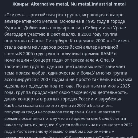
Жанры: Alternative metal, Nu metal,Industrial metal
«Психея» — российская рок-группа, играющая в жанре
альтернативного метала. Основана в 1995 году в городе
Кургане. Добившись популярности в Сибири и на Урале
благодаря участию в фестивалях, в 2000 году группа
переехала в Санкт-Петербург. К середине 2000-х «Психея»
стала одним из лидеров российской альтернативной
сцены.В 2005 году группа получила премию RAMP в
номинации «Концерт года» от телеканала A-One. В
творчестве группы одно из центральных мест занимает
тема поиска любви, одиночества и боли.У многих группа
ассоциируется с 2007 годом и не просто так ведь их музыка
идеально подходила под те года. По данным на июль 2025
года, группа продолжает свою творческую деятельность,
давая концерты в разных городах России и зарубежья.
Как было сказано выше это группа из 2007 и была очень
популярна среди неформалов тех времен. Сам я не застал те
времена осознанно потому что в те времена мне было 6 лет и я
начал слушать их позднее. Я успел побывать на их концерте в 2022
году в Ростове-на-дону. Я выделю альбом с одноименным
названием а из треков ''от а до я'' Лезвием сердца'' и ''Бесконечный