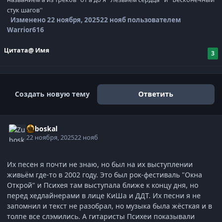
стук шагов''
Изменено
22 ноября, 2025
22 нояб
пользователем
Warrior616
Цитата
@ Имя
3
Создать новую тему
Ответить
Zuboskal
22 ноября, 2025
22 нояб
Их песен я почти не знаю, но был на их выступлении
живьём где-то в 2002 году. Это был рок-фестиваль "Окна
Открой" и Психея там выступала ближе к концу дня, но
перед хедлайнерами в лице КиШа и ДДТ. Их песни я не
запомнил и текст не разобрал, но музыка была жёсткая и в
толпе все слэмились. А гитаристы Психеи показывали