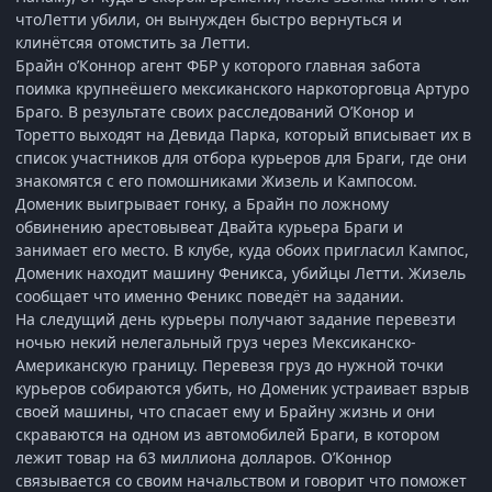
чтоЛетти убили, он вынужден быстро вернуться и
клинётсяя отомстить за Летти.
Брайн о’Коннор агент ФБР у которого главная забота
поимка крупнеёшего мексиканского наркоторговца Артуро
Браго. В результате своих расследований О’Конор и
Торетто выходят на Девида Парка, который вписывает их в
список участников для отбора курьеров для Браги, где они
знакомятся с его помошниками Жизель и Кампосом.
Доменик выигрывает гонку, а Брайн по ложному
обвинению арестовывеат Двайта курьера Браги и
занимает его место. В клубе, куда обоих пригласил Кампос,
Доменик находит машину Феникса, убийцы Летти. Жизель
сообщает что именно Феникс поведёт на задании.
На следущий день курьеры получают задание перевезти
ночью некий нелегальный груз через Мексиканско-
Американскую границу. Перевезя груз до нужной точки
курьеров собираются убить, но Доменик устраивает взрыв
своей машины, что спасает ему и Брайну жизнь и они
скраваются на одном из автомобилей Браги, в котором
лежит товар на 63 миллиона долларов. О’Коннор
связывается со своим начальством и говорит что поможет