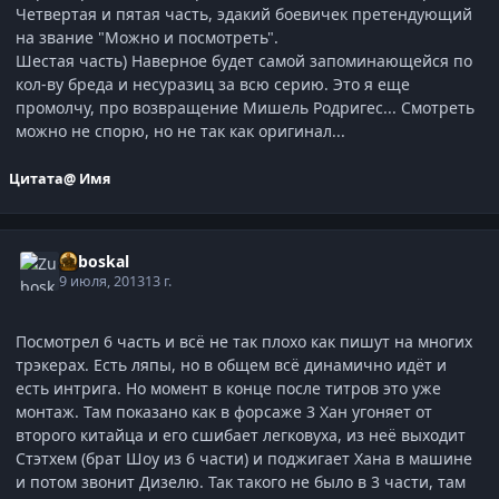
Четвертая и пятая часть, эдакий боевичек претендующий
на звание "Можно и посмотреть".
Шестая часть) Наверное будет самой запоминающейся по
кол-ву бреда и несуразиц за всю серию. Это я еще
промолчу, про возвращение Мишель Родригес... Смотреть
можно не спорю, но не так как оригинал...
Цитата
@ Имя
Zuboskal
9 июля, 2013
13 г.
Посмотрел 6 часть и всё не так плохо как пишут на многих
трэкерах. Есть ляпы, но в общем всё динамично идёт и
есть интрига. Но момент в конце после титров это уже
монтаж. Там показано как в форсаже 3 Хан угоняет от
второго китайца и его сшибает легковуха, из неё выходит
Стэтхем (брат Шоу из 6 части) и поджигает Хана в машине
и потом звонит Дизелю. Так такого не было в 3 части, там