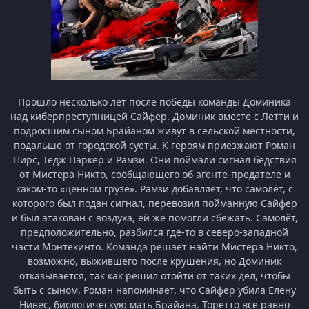
Прошло несколько лет после победы команды Доминика
над киберпреступницей Сайфер. Доминик вместе с Летти и
подросшим сыном Брайаном живут в сельской местности,
подальше от городской суеты. К героям приезжают Роман
Пирс, Тедж Паркер и Рамзи. Они поймали сигнал бедствия
от Мистера Никто, сообщающего об агенте-предателе и
каком-то «ценном грузе». Рамзи добавляет, что самолёт, с
которого был подан сигнал, перевозил пойманную Сайфер
и был атакован с воздуха, ей же помогли сбежать. Самолёт,
предположительно, разбился где-то в северо-западной
части Монтекинто. Команда решает найти Мистера Никто,
возможно, выжившего после крушения, но Доминик
отказывается, так как решил отойти от таких дел, чтобы
быть с сыном. Роман напоминает, что Сайфер убила Елену
Нивес, биологическую мать Брайана. Торетто всё равно