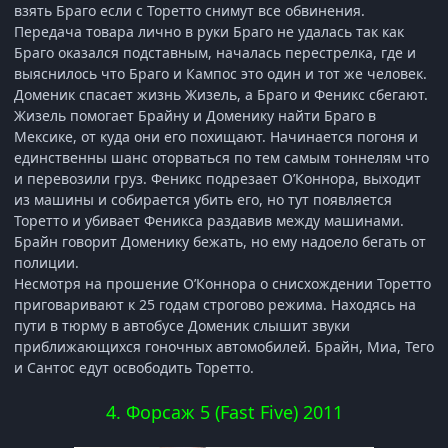
взять Браго если с Торетто снимут все обвинения.
Передача товара лично в руки Браго не удалась так как
Браго оказался подставным, началась перестрелка, где и
выяснилось что Браго и Кампос это один и тот же человек.
Доменик спасает жизнь Жизель, а Браго и Феникс сбегают.
Жизель помогает Брайну и Доменику найти Браго в
Мексике, от куда они его похищают. Начинается погоня и
единственны шанс оторваться по тем самым тоннелям что
и перевозили груз. Феникс подрезает О’Коннора, выходит
из машины и собирается убить его, но тут появляется
Торетто и убивает Феникса раздавив между машинами.
Брайн говорит Доменику бежать, но ему надоело бегать от
полиции.
Несмотря на прошение О’Коннора о снисхождении Торетто
приговаривают к 25 годам строгово режима. Находясь на
пути в тюрму в автобусе Доменик слышит звуки
приближающихся гоночных автомобилей. Брайн, Миа, Тего
и Сантос едут освободить Торетто.
4. Форсаж 5 (Fast Five) 2011