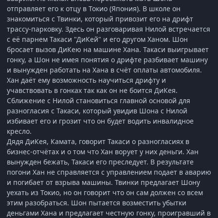
отправляет его к отцу в Токио (Япония). В школе он
знакомиться с Твинки, который привозит его на дрифт
трассу-парковку. Здесь он разговаривая Нилой встречается
с её парнем Такаси "ДиКей" и его другом Ханом. Шон
бросает вызов ДиКею на машине Хана. Такаси выигрывает
гонку, а Шон не имея понятия о дрифте разбивает машину
и вынужден работать на Хана в счёт оплаты автомобиля.
Хан даёт ему возможность научиться дрифту и
учавствовать в гонках так как он не боится ДиКея.
Сближение с Нилой становиться главной основой для
разногласия с Такаси, который увидив Шона с Нилой
избивает его и грозит что он будет водить инвалидное
кресло.
Дядя ДиКея, Камата, говорит Такаси о разногласиях в
бизнес-отчётах и о том что Хан ворует у них деньги. Хан
вынужден бежать, Такаси его преследует. В результате
погони Хан не справляется с управлением подает в аварию
и погибает от взрыва машины. Твинки предлагает Шону
уехать из Токио, но он говорит что он сам должен со всем
этим разобраться. Шон пытается возместить убытки
деньгами Хана и предлагает честную гонку, проигравший в