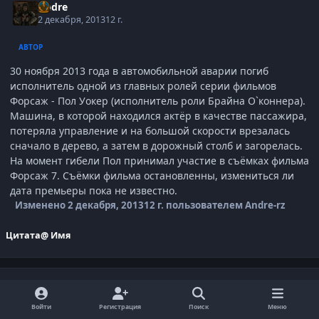
Andre
2 декабря, 2013
12 г.
АВТОР
30 ноября 2013 года в автомобильной аварии погиб
исполнитель одной из главных ролей серии фильмов
Форсаж - Пол Уокер (исполнитель роли Брайна О`коннера).
Машина, в которой находился актёр в качестве пассажира,
потеряла управление и на большой скорости врезалась
сначало в дерево, а затем в дорожный столб и загорелась.
На момент гибели Пол принимал участие в съёмках фильма
Форсаж 7. Съёмки фильма остановленны, измениться ли
дата премьеры пока не известно.
Изменено
2 декабря, 2013
12 г.
пользователем Andre-rz
Цитата
@ Имя
Andre
9 апреля, 2015
11 г.
Войти
Регистрация
Поиск
Меню