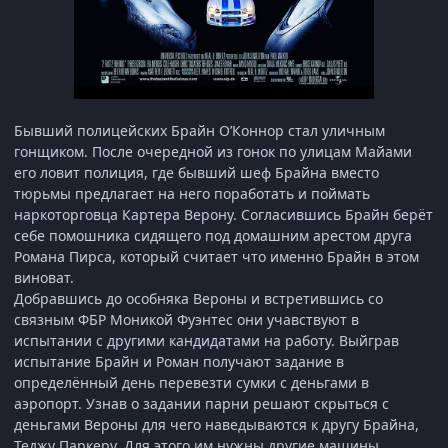
Бывший полицейских Брайн О’Коннор стал уличным
гонщиком. После очередной из гонок по улицам Майами
его ловит полиция, где бывший шеф Брайна вместо
тюрьмы предлагает на него поработать и поймать
наркоторговца Картера Верону. Согласившись Брайн берёт
себе помошника сидящего под домашним арестом друга
Романа Пирса, который считает что именно Брайн в этом
виноват.
Добравшись до особняка Вероны и встретившись со
связным ФБР Моникой Фуэнтес они учавствуют в
испытании с другими кандидатами на работу. Выйграв
испытание Брайн и Роман получают задание в
определённый день перевезти сумки с деньгами в
аэропорт. Узнав о задании парни решают скрыться с
деньгами Вероны для чего наведываются к другу Брайна,
Теджу Паркеру. Для этого им нужны другие машины,