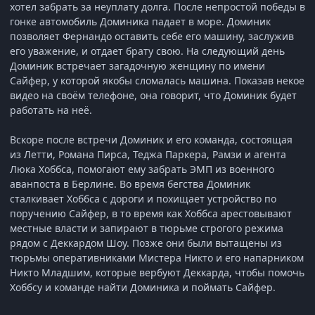
хотел забрать за неуплату долга. После непростой победы в
гонке автомобиль Доминика падает в море. Доминик
позволяет Фернандо оставить себе его машину, заслужив
его уважение, и отдает брату свою. На следующий день
Доминик встречает загадочную женщину по имени
Сайфер, у которой якобы сломалась машина. Показав некое
видео на своём телефоне, она говорит, что Доминик будет
работать на неё.
Вскоре после встречи Доминик и его команда, состоящая
из Летти, Романа Пирса, Теджа Паркера, Рамзи и агента
Люка Хоббса, помогают ему забрать ЭМП из военного
аванпоста в Берлине. Во время бегства Доминик
сталкивает Хоббса с дороги и похищает устройство по
поручению Сайфер, в то время как Хоббса арестовывают
местные власти и запирают в тюрьме строгого режима
рядом с Деккардом Шоу. Позже они были вытащены из
тюрьмы оперативниками Мистера Никто и его напарником
Никто Младшим, которые вербуют Деккарда, чтобы помочь
Хоббсу и команде найти Доминика и поймать Сайфер.