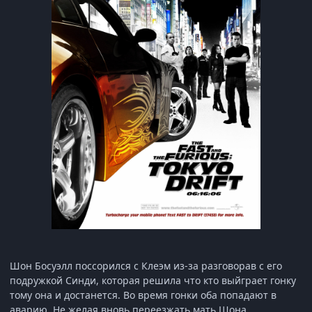
Шон Босуэлл поссорился с Клеэм из-за разговорав с его
подружкой Синди, которая решила что кто выйграет гонку
тому она и достанется. Во время гонки оба попадают в
аварию. Не желая вновь переезжать мать Шона