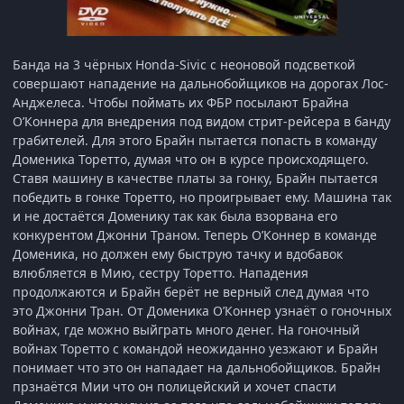
Банда на 3 чёрных Honda-Sivic с неоновой подсветкой
совершают нападение на дальнобойщиков на дорогах Лос-
Анджелеса. Чтобы поймать их ФБР посылают Брайна
О’Коннера для внедрения под видом стрит-рейсера в банду
грабителей. Для этого Брайн пытается попасть в команду
Доменика Торетто, думая что он в курсе происходящего.
Ставя машину в качестве платы за гонку, Брайн пытается
победить в гонке Торетто, но проигрывает ему. Машина так
и не достаётся Доменику так как была взорвана его
конкурентом Джонни Траном. Теперь О’Коннер в команде
Доменика, но должен ему быструю тачку и вдобавок
влюбляется в Мию, сестру Торетто. Нападения
продолжаются и Брайн берёт не верный след думая что
это Джонни Тран. От Доменика О’Коннер узнаёт о гоночных
войнах, где можно выйграть много денег. На гоночный
войнах Торетто с командой неожиданно уезжают и Брайн
понимает что это он нападает на дальнобойщиков. Брайн
прзнаётся Мии что он полицейский и хочет спасти