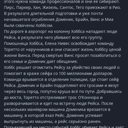
этого нужна команда профессионалов и они её сибирают.
Пирс, Паркер, Хан, Жизель, Сантос, Тего приезжают в Рио.
В результате длительной подготовки и уже почти
начавшегося ограбления Доменик, Брайн, Винс и Миа
были схвачены Хоббсом.
По дороге в аэропорт на колонну Хоббса нападают люди
Рейса, в результате чего убивают всю его группу.
Помошница Хоббса, Елена Нивес освобождает команду
Торетто от наручников и они спасают жизнь Хоббсу ценой
жизни Винса. Перед смертью Винс просит позаботиться о
его семье и Доменик даёт обещание.
Хоббс решает отомстить Рейсу за убийство своих людей о
помогает в краже сейфа со 100 миллионами долларов.
Команда врывается в отделение полиции, где стоит сейф
Рейса. Доменик и Брайн подцепляют его тросами и везут
через весь город, попутно круша всё по пути. Добравшись
до моста, Торетто отстреливает трос О’Коннора и
разворачивается и едет на встречу людя Рейса. После
нескольких манёвром машина Доменика врезается в
машиину, в которой ехал Рейс. Доменик успевает
выпрыгнуть из машины, а рейс серьёзно ранен.
Подъехавший на место событий Хоббс убивает Рейса и даёт