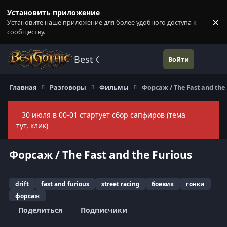
Перейти к содержанию
Установить приложение
×
Установите наше приложение для более удобного доступа к
П
сообществу.
Best Gothic Forums
Войти
Главная
Разговоры
Фильмы
Форсаж / The Fast and the
30 июля в 00-01 стартует сбор сапфиров (тема
Скры
тут, клик)
Форсаж / The Fast and the Furious
drift
fast and furious
street racing
боевик
гонки
форсаж
Поделиться
Подписчики