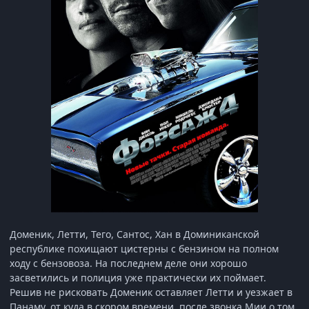
Доменик, Летти, Тего, Сантос, Хан в Доминиканской
республике похищают цистерны с бензином на полном
ходу с бензовоза. На последнем деле они хорошо
засветились и полиция уже практически их поймает.
Решив не рисковать Доменик оставляет Летти и уезжает в
Панаму, от куда в скором времени, после звонка Мии о том