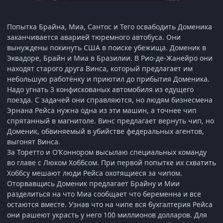
Попытка Брайна, Миа, Сантос и Тего освабодить Доменика
заканчивается аварией тюремного автобуса. Они
вынуждены покинуть США в поиске убежища. Доменик в
Эквадоре, Брайн и Миа в Бразилии. В Рио-де-Жанейро они
находят старого друга Винса, который предлагает им
небольшую работёнку и приютил до прибытия Доменика.
Надо угнать 3 конфискованых автомобиля из едущего
поезда. С задачей они справляются, но людям бизнесмена
Эрнана Рейса нужна одна из эти машин, а точнее чип
спрятанный в магнитоле. Винс предлагает вернуть чип, но
Доменик, обвиняемый в убийстве федеральных агентов,
выгонят Винса.
За Торетто и О’Коннором высылаю специальных команду
во главе с Люком Хоббсом. При первой попытке их схватить
Хоббсу мешают люди Рейса охотящиеся за чипом.
Оторвавщись Доменик предлагает Брайну и Мии
разделиться на что Миа сообщает что беременна и все
остаются вместе. Узнав что на чипе вся бухгалтерия Рейса
они рашеют украсть у него 100 миллионов долларов. Для