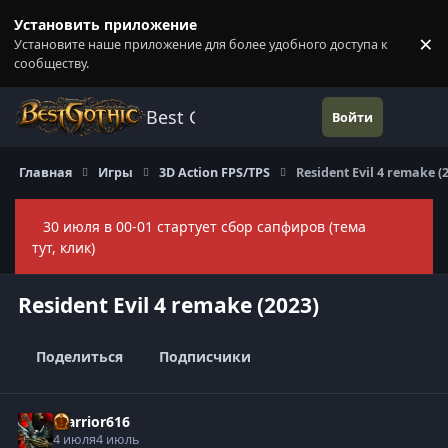
Перейти к содержанию
Установить приложение
×
Установите наше приложение для более удобного доступа к
П
сообществу.
Best Gothic Forums
Войти
Главная
Игры
3D Action FPS/TPS
Resident Evil 4 remake (
30 июля в 00-01 стартует сбор сапфиров (тема
Скры
тут, клик)
Resident Evil 4 remake (2023)
Поделиться
Подписчики
Warrior616
4 июля
4 июль