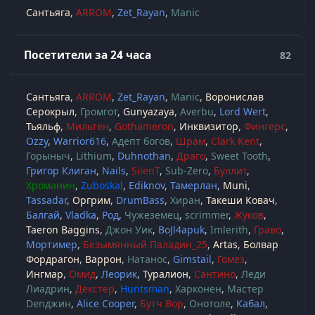
Сантьяга
ARROM
Zet_Rayan
Manic
Посетители за 24 часа
82
Сантьяга
ARROM
Zet_Rayan
Manic
Воронислав
Серокрыл
Громгот
Gunyazaya
Averbu
Lord Wert
Тьяльф
Мильтен
Gothameron
Инквизитор
Фингерс
Ozzy
Warrior616
Адепт богов
Шрам
Clark Kent
Горыныч
Lithium
Duhnothan
Драго
Sweet Tooth
Григор Клиган
Nails
SilenT
Sub-Zero
Буллит
Хроманин
Zuboskal
Ediknov
Тамерлан
Muni
Tassadar
Оргрим
DrumBass
Хиран
Такеши Ковач
Балгай
Vladka
Род
Чужеземец
scrimmer
Жуков
Taeron Baggins
Джон Уик
BoJl4apuk
Imlerith
Граво
Мортимер
Безымянный Паладин_25
Artas
Болвар
Фордрагон
Варрон
Натанос
Gimstail
Гомез
Ингмар
Омид
Леорик
Туралион
Сантино
Леди
Лиадрин
Декстер
Huntsman
Харконен
Мастер
Denджин
Alice Cooper
Бутч Вор
Онотоле
Кабал