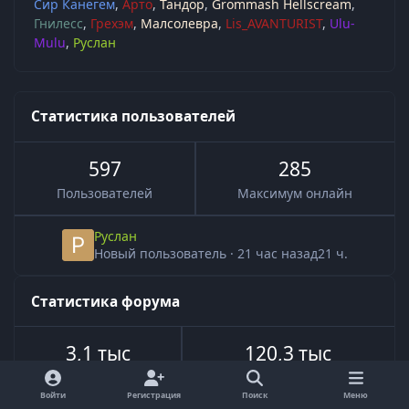
Сир Канегем
Арто
Тандор
Grommash Hellscream
Гнилесс
Грехэм
Малсолевра
Lis_AVANTURIST
Ulu-
Mulu
Руслан
Статистика пользователей
597
285
Пользователей
Максимум онлайн
Руслан
Новый пользователь
·
21 час назад
21 ч.
Статистика форума
3,1 тыс
120,3 тыс
Всего тем
Всего сообщений
Войти
Регистрация
Поиск
Меню