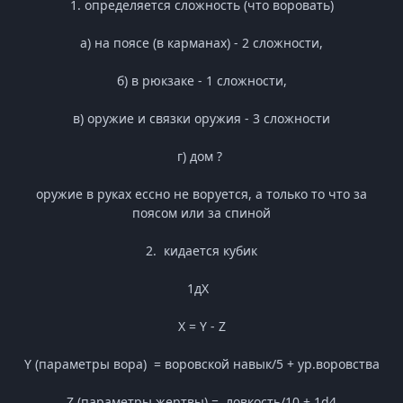
1. определяется сложность (что воровать)
а) на поясе (в карманах) - 2 сложности,
б) в рюкзаке - 1 сложности,
в) оружие и связки оружия - 3 сложности
г) дом ?
оружие в руках ессно не воруется, а только то что за
поясом или за спиной
2. кидается кубик
1дX
X = Y - Z
Y (параметры вора) = воровской навык/5 + ур.воровства
Z (параметры жертвы) = ловкость/10 + 1d4