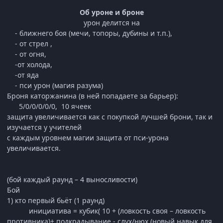
Об уроне и броне
урон делится на
- ближнего боя (мечи, топоры, дубины и т.п.),
- от стрел ,
- от огня,
-от холода,
-от яда
- пси урон (магия разума)
Броня каторжанина (в ней попадаете за барьер):
5/0/0/0/0/0, 10 ячеек
защита увеличивается как с покупкой лучшей брони, так и
изучается у учителей
с каждым уровнем магии защита от пси-урона
увеличивается.
(бой каждый раунд – 4 выносливости)
Бой
1) кто первый бьёт (1 раунд)
инициатива = кубик( 10 + (ловкость своя – ловкость
противника)+ подкрадывание - слух/нюх (новый навык для