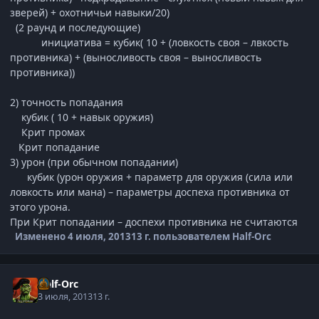
зверей) + охотничьи навыки/20)
(2 раунд и последующие)
инициатива = кубик( 10 + (ловкость своя – лвкость
противника) + (выносливость своя – выносливость
противника))
2) точность попадания
кубик ( 10 + навык оружия)
Крит промах
Крит попадание
3) урон (при обычном попадании)
кубик (урон оружия + параметр для оружия (сила или
ловкость или мана) – параметры доспеха противника от
этого урона.
При Крит попадании – доспехи противника не считаются
Изменено
4 июля, 2013
13 г.
пользователем Half-Orc
Half-Orc
3 июля, 2013
13 г.