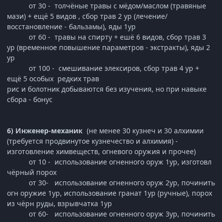
от 30 - толчёные травы с мёдом/маслом (травяные
мази) + ещё 5 видов , сбор трав 2 ур (лечение/
восстановление - бальзамы), яды 1ур
от 60 - травы на спирту + ешё 6 видов, сбор трав 3
ур (временное повышение параметров - экстракты), яды 2
ур
от 100 - смешивание элексиров, сбор трав 4 ур +
ещё 5 особых редких трав
рис и болотник добываются без изучения, но при навыке
сбора - бонус
6) Инженер-механик
(не менее 30 кузнеч и 30 алхимии
(требуется продвинутое кузнечество и алхимия) -
изготовление химвеществ, огневого оружия и прочее)
от 10 - использование огненного оруж 1ур, изготовл
чёрный порох
от 30- использование огненного оруж 2ур, починить
огн оружие 1ур, использование гранат 1ур (ручные), порох
из чёрн руды, взрывчатка 1ур
от 60- использование огненного оруж 3ур, починить