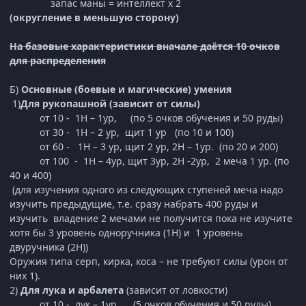
запас маны = интеллект х 2
(округление в меньшую сторону)
На базовые характеристики вначале даётся 10 очков
для распределения
Б)
Основные (боевые и магические) умения
1)
Для рукопашной (зависит от силы)
от 10 - 1Н – 1ур, (по 5 очков обучения и 50 руды)
от 30 - 1Н – 2 ур, щит 1 ур (по 10 и 100)
от 60 - 1Н – 3 ур, щит 2 ур, 2Н – 1ур. (по 20 и 200)
от 100 - 1Н – 4ур, щит 3ур, 2Н -2ур, 2 меча 1 ур. (по
40 и 400)
(для изучения одного из следующих ступеней меча надо
изучить предыдущие, т.е. сразу набрать 400 руды и
изучить владение 2 мечами не получится пока не изучите
хотя бы 3 уровень одноручника (1Н) и 1 уровень
двуручника (2Н))
Оружия типа серп, кирка, коса – не требуют силы (урон от
них 1).
2)
Для лука и арбалета
(зависит от ловкости)
от 10 - лук – 1ур, (5 очков обучения и 50 руды)