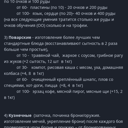
по 10 очков и 100 руды
от 60- пластины (по 10) - 20 очков и 200 руды
от 100- язык, сердце (по 20)– 40 очков и 400 руды
(на все следующие умения тратится столько же руды и
очков обучения (ОО) сколько и на трофеи.
3)
Поварские
- изготовление более лучших чем
стандартные блюда (восстанавливают сытность в 2 раза
больше чем простые),
от 10 - травяной чай, жаркое с соусом, грибное рагу
из жуков (+2 сытость, 12 шт в 1кг)
от 30- компот, рисовая каша с мясом, уха, домашняя
колбаса (+4, 8 в 1кг)
от 60- очищенный креплённый шнапс, плов со
специями, хот-доги, пицца (+8, 4 в 1кг)
от 100- эрзац кофе, мясной пирог, мясные щи (+15, 2
в 1кг)
4)
Кузнечные
(заточка, починка брони/оружия.
изготовление мечей, укрепление брони) после каждого боя
проверяется урон броне и оружию – от бронированных