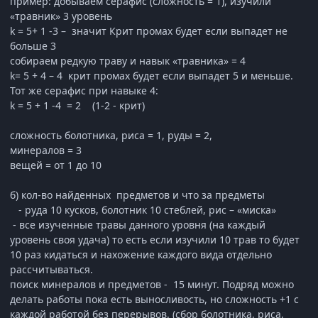
пример: добываем серафис (сложность = 1), изучили
«травник» 3 уровень
k = 5+ 1 -3 – значит Крит промах будет если выпадет не
больше 3
собираем редкую траву и навык «травника» = 4
k= 5 + 4 – 4 крит промах будет если выпадет 5 и меньше.
Тот же серафис при навыке 4:
k = 5 + 1 -4 = 2 (1-2 - крит)
сложность болотника, риса = 1, руды = 2,
минералов = 3
вещей = от 1 до 10
б) кол-во найденных предметов и что за предметы
- руда 10 кусков, болотник 10 стеблей, рис – «миска»
- все изученные травы данного уровня (на каждый
уровень своя удача) то есть если изучили 10 трав то будет
10 раз кидаться и нахожение каждого вида отдельно
рассчитываться.
поиск минералов и предметов - 15 минут. Подряд можно
делать работы пока есть выносливость, но сложность +1 с
каждой работой без перерывов. (сбор болотника, риса,