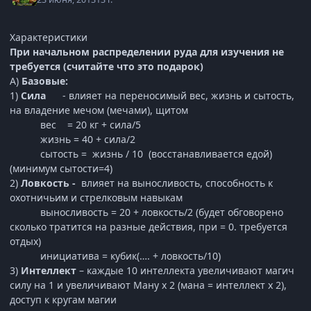
Характеристики
При начальном распределении руда для изучения не
требуется (считайте что это подарок)
А)
Базовые:
1)
Сила
- влияет на переносимый вес, жизнь и сытость,
на владение мечом (мечами), щитом
вес = 20 кг + сила/5
жизнь = 40 + сила/2
сытость = жизнь / 10 (восстанавливается едой)
(минимум сытости=4)
2)
Ловкость
-
влияет на выносливость, способность к
охотничьим и стрелковым навыкам
выносливость = 20 + ловкость/2 (будет обговорено
сколько тратится на разные действия, при = 0. требуется
отдых)
инициатива = кубик(…. + ловкость/10)
3)
Интеллект
– каждые 10 интеллекта увеличивают магич
силу на 1 и увеличивают Ману х 2 (мана = интеллект х 2),
доступ к кругам магии