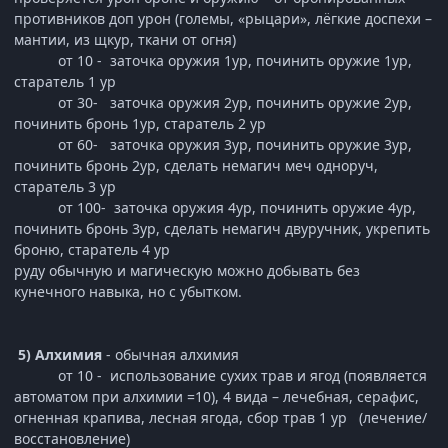
противников доп урон (големы, «рыцари», лёгкие доспехи –
мантии, из щкур, ткани от огня)
от 10 - заточка оружия 1ур, починить оружие 1ур,
старатель 1 ур
от 30- заточка оружия 2ур, починить оружие 2ур,
починить бронь 1ур, старатель 2 ур
от 60- заточка оружия 3ур, починить оружие 3ур,
починить бронь 2ур, сделать немагич меч одноруч,
старатель 3 ур
от 100- заточка оружия 4ур, починить оружие 4ур,
починить бронь 3ур, сделать немагич двуручник, укрепить
броню, старатель 4 ур
руду обычную и магическую можно добывать без
кунечного навыка, но с убытком.
5) Алхимия
- обычная алхимия
от 10 - использование сухих трав и ягод (появляется
автоматом при алхимии =10), 4 вида – лечебная, серафис,
огненная крапива, лесная ягода, сбор трав 1 ур (лечение/
восстановление)