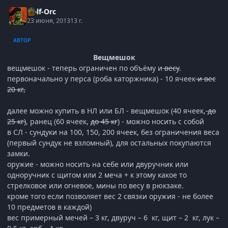
Half-Orc
23 июня, 2013
13 г.
АВТОР
Вещмешок
вещмешок - теперь ограничен по объёму и
весу
.
первоначально у перса (роба каторжника) - 10 ячеек
и вес
20 кг,
далее можно купить в НЛ или БЛ - вещмешок (40 ячеек,
до
25 кг)
, ранец (60 ячеек,
до 45 кг
) - можно носить с собой
в СЛ - сундуки на 100, 150, 200 ячеек, без ограничения веса
(первый сундук не взломный), для остальных покупаются
замки.
оружие - можно носить на себе или двуручник или
одноручник с щитом или 2 меча + к этому какое то
стрелковое или огневое, мины по весу в рюкзаке.
кроме того если позволяет вес 2 связки оружия - не более
10 предметов в каждой)
вес примерный мечей – 3 кг, двуруч – 6 кг, щит – 2 кг, лук –