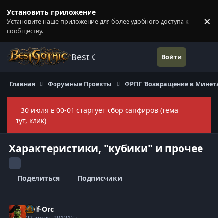
Перейти к содержанию
Установить приложение
×
Установите наше приложение для более удобного доступа к
П
сообществу.
Best Gothic Forums
Войти
Главная
Форумные Проекты
ФРПГ 'Возвращение в Минет
30 июля в 00-01 стартует сбор сапфиров (тема
Скры
тут, клик)
Характеристики, "кубики" и прочее
Поделиться
Подписчики
Half-Orc
23 июня, 2013
13 г.