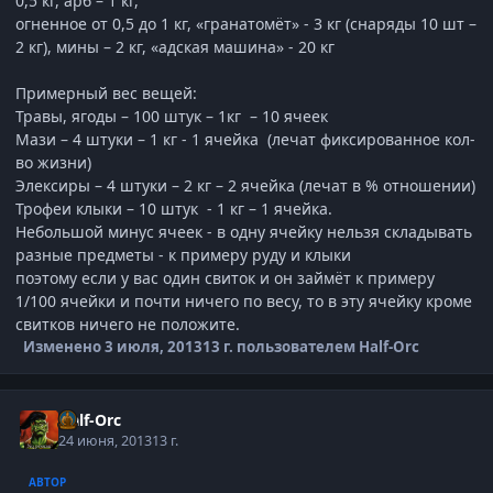
0,5 кг, арб – 1 кг,
огненное от 0,5 до 1 кг, «гранатомёт» - 3 кг (снаряды 10 шт –
2 кг), мины – 2 кг, «адская машина» - 20 кг
Примерный вес вещей:
Травы, ягоды – 100 штук – 1кг – 10 ячеек
Мази – 4 штуки – 1 кг - 1 ячейка (лечат фиксированное кол-
во жизни)
Элексиры – 4 штуки – 2 кг – 2 ячейка (лечат в % отношении)
Трофеи клыки – 10 штук - 1 кг – 1 ячейка.
Небольшой минус ячеек - в одну ячейку нельзя складывать
разные предметы - к примеру руду и клыки
поэтому если у вас один свиток и он займёт к примеру
1/100 ячейки и почти ничего по весу, то в эту ячейку кроме
свитков ничего не положите.
Изменено
3 июля, 2013
13 г.
пользователем Half-Orc
Half-Orc
24 июня, 2013
13 г.
АВТОР