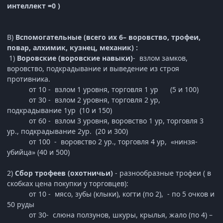
интеллект =0 )
В)
Вспомогательные (всего их 6– воровство, трофеи,
повар, алхимик, кузнец, механик) :
1)
Воровские (воровские навыки)
- взлом замков,
воровство, подкрадывание и выведение из строя
противника.
от 10 - взлом 1 уровня, торговля 1 ур (5 и 100)
от 30 - взлом 2 уровня, торговля 2 ур,
подкрадывание 1ур (10 и 150)
от 60 - взлом 3 уровня, воровство 1 ур, торговля 3
ур., подкрадывание 2ур. (20 и 300)
от 100 - воровство 2 ур., торговля 4 ур, «нинзя-
убийца» (40 и 500)
2)
Сбор трофеев (охотничьи)
- разнообразные трофеи ( в
скобках цена покупки у торговцев):
от 10 - мясо, зубы (клыки), когти (по 2), - по 5 очков и
50 руды
от 30- слюна ползунов, шкуры, крылья, жало (по 4) –