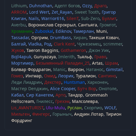
Lithium
Duhnothan
Адепт богов
Ozzy
Драго
ARROM
Lord Wert
Zet_Rayan
Sweet Tooth
Григор
Клиган
Nails
Warrior616
SilenT
Sub-Zero
Буллит
Averbu
Воронислав Серокрыл
Сантьяга
Громгот
Хроманин
Zuboskal
Ediknov
Тамерлан
Muni
Tassadar
Оргрим
DrumBass
Хиран
Такеши Ковач
Балгай
Vladka
Род
Clark Kent
Чужеземец
scrimmer
Жуков
Taeron Baggins
Gothameron
Джон Уик
BoJl4apuk
Gunyazaya
Imlerith
Тьяльф
Граво
Мортимер
Безымянный Паладин_25
Artas
Шрам
Болвар Фордрагон
Manic
Варрон
Натанос
Gimstail
Гомез
Ингмар
Омид
Леорик
Туралион
Сантино
Леди Лиадрин
Декстер
Huntsman
Харконен
Мастер Denджин
Alice Cooper
Бутч Вор
Онотоле
Кабал
Сир Канегем
Арто
Тандор
Grommash
Hellscream
Гнилесс
Грехэм
Малсолевра
Lis_AVANTURIST
Ulu-Mulu
Руслан
Скорпио
WOLF
Мильтен
Фингерс
Горыныч
Андуин Лотар
Тирион
Фордринг