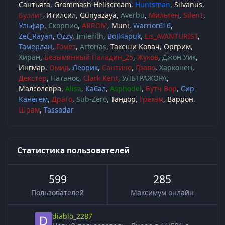
Сантьяга
Grommash Hellscream
Huntsman
Silvanus
Буллит
Итилсил
Gunyazaya
Averbu
Мильтен
SilenT
Ульфар
Скорпио
ARROM
Muni
Warrior616
Zet_Rayan
Ozzy
Imlerith
BoJl4apuk
Lis_AVANTURIST
Тамерлан
Гомез
Artorias
Такеши Ковач
Оргрим
Хиран
Безымянный Паладин_25
Жуков
Джон Уик
Ингмар
Омид
Леорик
Сантино
Граво
Харконен
Декстер
Натанос
Clark Kent
УЛЬТРАЖОРА
Малсолевра
Alisa
Кабал
Asphodel
Бутч Вор
Сир
Канегем
Драго
Sub-Zero
Тандор
Грехэм
Варрон
Шрам
Tassadar
Статистика пользователей
599
285
Пользователей
Максимум онлайн
diablo_2287