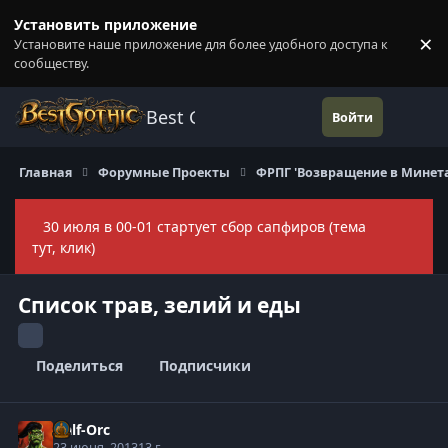
Перейти к содержанию
Установить приложение
×
Установите наше приложение для более удобного доступа к
П
сообществу.
Best Gothic Forums
Войти
Главная
Форумные Проекты
ФРПГ 'Возвращение в Минет
30 июля в 00-01 стартует сбор сапфиров (тема
Скры
тут, клик)
Список трав, зелий и еды
Поделиться
Подписчики
Half-Orc
23 июня, 2013
13 г.