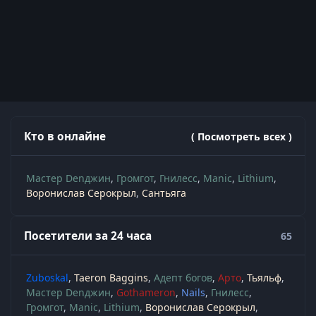
Кто в онлайне
( Посмотреть всех )
Мастер Denджин
Громгот
Гнилесс
Manic
Lithium
Воронислав Серокрыл
Сантьяга
Посетители за 24 часа
65
Zuboskal
Taeron Baggins
Адепт богов
Арто
Тьяльф
Мастер Denджин
Gothameron
Nails
Гнилесс
Громгот
Manic
Lithium
Воронислав Серокрыл