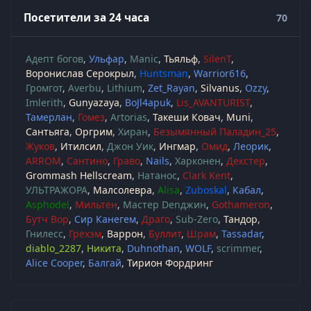
Посетители за 24 часа
70
Адепт богов
Ульфар
Manic
Тьяльф
SilenT
Воронислав Серокрыл
Huntsman
Warrior616
Громгот
Averbu
Lithium
Zet_Rayan
Silvanus
Ozzy
Imlerith
Gunyazaya
BoJl4apuk
Lis_AVANTURIST
Тамерлан
Гомез
Artorias
Такеши Ковач
Muni
Сантьяга
Оргрим
Хиран
Безымянный Паладин_25
Жуков
Итилсил
Джон Уик
Ингмар
Омид
Леорик
ARROM
Сантино
Граво
Nails
Харконен
Декстер
Grommash Hellscream
Натанос
Clark Kent
УЛЬТРАЖОРА
Малсолевра
Alisa
Zuboskal
Кабал
Asphodel
Мильтен
Мастер Denджин
Gothameron
Бутч Вор
Сир Канегем
Драго
Sub-Zero
Тандор
Гнилесс
Грехэм
Варрон
Буллит
Шрам
Tassadar
diablo_2287
Никита
Duhnothan
WOLF
scrimmer
Alice Cooper
Балгай
Тирион Фордринг