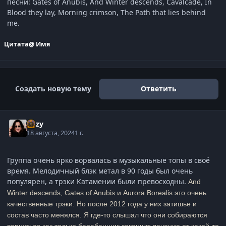
песни: Gates of Anubis, And Winter descends, Cavalcade, In
Blood they lay, Morning crimson, The Path that lies behind
me.
Цитата
@ Имя
Создать новую тему
Ответить
Ozzy
18 августа, 2024
1 г.
Группа очень ярко ворвалась в музыкальные топы в своё
время. Мелодичный блэк метал в 90 годы был очень
популярен, а трэки Катамении были превосходны.
And
Winter descends,
Gates of Anubis и Aurora Borealis это очень
качественные трэки. Но после 2012 года у них затишье и
состав часто менялся. Я где-то слышал что они собираются